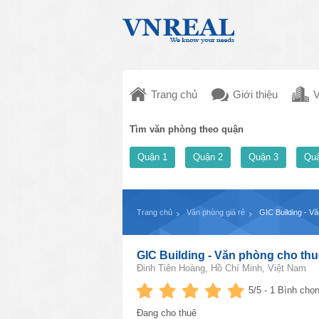
Trang chủ
Giới thiệu
V
Tìm văn phòng theo quận
Quận 1
Quận 2
Quận 3
Quậ
Trang chủ
Văn phòng giá rẻ
GIC Building - V
GIC Building - Văn phòng cho thu
Đinh Tiên Hoàng, Hồ Chí Minh, Việt Nam
5
/5 -
1
Bình chọn
Đang cho thuê