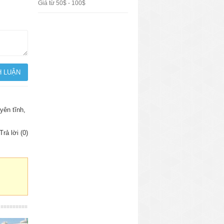
Giá từ 50$ - 100$
yên tĩnh,
Trả lời (0)