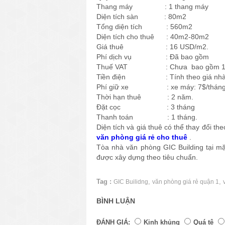
Thang máy : 1 thang máy
Diện tích sàn : 80m2
Tổng diện tích : 560m2
Diện tích cho thuê : 40m2-80m2
Giá thuê : 16 USD/m2.
Phí dịch vụ : Đã bao gồm
Thuế VAT : Chưa bao gồm 
Tiền điện : Tính theo giá nhà
Phí giữ xe : xe máy: 7$/thán
Thời hạn thuê : 2 năm.
Đặt cọc : 3 tháng
Thanh toán : 1 tháng.
Diện tích và giá thuê có thể thay đổi t
văn phòng giá rẻ cho thuê
.
Tòa nhà văn phòng GIC Building tại m
được xây dựng theo tiêu chuẩn.
Tag :
,
,
GIC Builidng
văn phòng giá rẻ quận 1
BÌNH LUẬN
ĐÁNH GIÁ:
Kinh khủng
Quá tệ