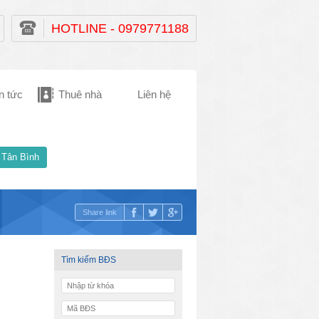
HOTLINE - 0979771188
n tức
Thuê nhà
Liên hệ
 Tân Bình
Share link
Tìm kiếm BĐS