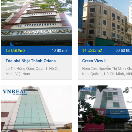
15 USD/m2
40-80 m2
14 USD/m2
30-60-90
Tòa nhà Nhật Thành Oriana
Green View II
Lê Thị Hồng Gấm, Quận 1, Hồ Chí
Hẻm 2bis Nguyễn Thị Minh Kha
Minh, Việt Nam
Kao, Quận 1, Hồ Chí Minh, Việ