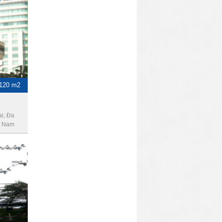
-120 m2
i, Đa
t Nam