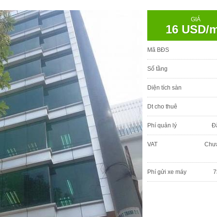
GIÁ
16 USD/
Mã BĐS
Số tầng
Diện tích sàn
Dt cho thuê
Phí quản lý
Đ
VAT
Chư
Phí gửi xe máy
7