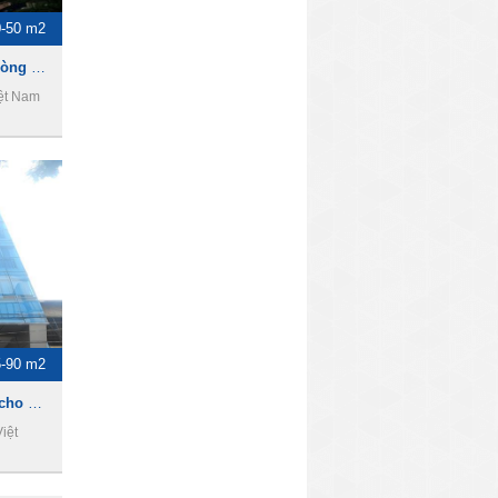
0-50 m2
Nam Việt Building - Văn phòng cho thuê giá rẻ quận 1
iệt Nam
5-90 m2
P&T Building - Văn phòng cho thuê giá rẻ quận 1
iệt