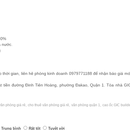
10%
 nước.
g
heo thời gian, liên hê phòng kinh doanh 0979771188 để nhận báo giá mớ
ặt tiền đường Đinh Tiên Hoàng, phường Đakao, Quận 1. Tòa nhà GIC
,
,
,
văn phòng giá rẻ
cho thuê văn phòng giá rẻ
văn phòng quận 1
cao ốc GIC build
Trung bình
Rất tốt
Tuyệt vời