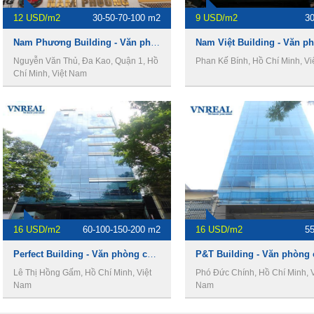
12 USD/m2
30-50-70-100 m2
9 USD/m2
3
Nam Phương Building - Văn phòng cho thuê giá rẻ quận 1
Nguyễn Văn Thủ, Đa Kao, Quận 1, Hồ
Phan Kế Bính, Hồ Chí Minh, V
Chí Minh, Việt Nam
16 USD/m2
60-100-150-200 m2
16 USD/m2
5
Perfect Building - Văn phòng cho thuê giá rẻ quận 1
Lê Thị Hồng Gấm, Hồ Chí Minh, Việt
Phó Đức Chính, Hồ Chí Minh, V
Nam
Nam