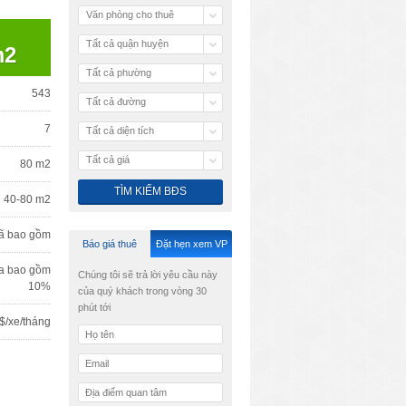
Văn phòng cho thuê
Tất cả quận huyện
m2
Tất cả phường
543
Tất cả đường
7
Tất cả diện tích
Tất cả giá
80 m2
40-80 m2
ã bao gồm
Báo giá thuê
Đặt hẹn xem VP
a bao gồm
Chúng tôi sẽ trả lời yêu cầu này
10%
của quý khách trong vòng 30
phút tới
$/xe/tháng