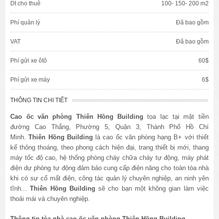
Dt cho thuê
100- 150- 200 m2
Phí quản lý
Đã bao gồm
VAT
Đã bao gồm
Phí gửi xe ôtô
60$
Phí gửi xe máy
6$
THÔNG TIN CHI TIẾT
Cao ốc văn phòng
Thiên Hồng Building
tọa lạc tại mặt tiền
đường
Cao Thắng, Phường 5
, Quận 3, Thành Phố Hồ Chí
Minh.
Thiên Hồng Building
là cao ốc văn phòng hạng B+ với thiết
kế thông thoáng, theo phong cách hiện đại, trang thiết bị mới, thang
máy tốc độ cao, hệ thống phòng cháy chữa cháy tự động, máy phát
điện dự phòng tự động đảm bảo cung cấp điện năng cho toàn tòa nhà
khi có sự cố mất điện, công tác quản lý chuyên nghiệp, an ninh yên
tĩnh...
Thiên Hồng Building
sẽ cho bạn một không gian làm việc
thoải mái và chuyên nghiệp.
Thông tin tòa nhà cao ốc văn phòng Thiên Hồng Building.