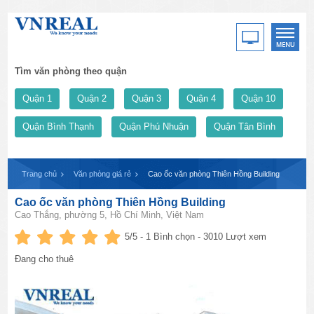
Tìm văn phòng theo quận
Quận 1
Quận 2
Quận 3
Quận 4
Quận 10
Quận Bình Thạnh
Quận Phú Nhuận
Quận Tân Bình
Trang chủ
Văn phòng giá rẻ
Cao ốc văn phòng Thiên Hồng Building
Cao ốc văn phòng Thiên Hồng Building
Cao Thắng, phường 5, Hồ Chí Minh, Việt Nam
5
/5 -
1
Bình chọn - 3010 Lượt xem
Đang cho thuê