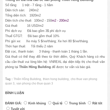
Số tầng: 1 trệt - 7 tầng - 1 hầm
Diện tích sàn: 240m2
Tổng diện tích: 1920m2
Diện tích cho thuê: 100m2 - 150
m2 - 200m2
Giá thuê: 16 USD/m2
Phí dịch vụ: Đã bao gồm 3$ phí dịch vụ
Thuế GTGT: Đã bao gồm thuế 10%
Phí gửi xe:
Xe máy 5 $/xe/tháng; Xe hơi 80 $/xe/tháng.
Thời hạn thuê: Tối thiểu 2 năm
Đặt cọc, thanh toán: 3 tháng - thanh toán 1 tháng 1 lần.
Giá thuê có thể thay đổi theo từ thời điểm, Quý Khách hàng có nhu
cầu cần thuê vui lòng liên hệ: VNREAL đại diện tiếp thị cho thuê văn
phòng tại
Thiên Hồng Building
để được tư vấn và báo giá.
Tag :
,
,
Thiên Hồng Building
thien hong building
cho thue van phong
,
quan 3
van phong cho thue quan 3
BÌNH LUẬN
ĐÁNH GIÁ:
Kinh khủng
Quá tệ
Trung bình
Rất tốt
Tuyệt vời