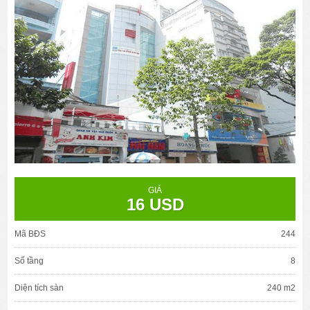
GIÁ
16 USD
Mã BĐS
244
Số tầng
8
Diện tích sàn
240 m2