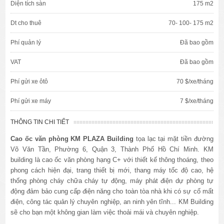
Diện tích sàn
175 m2
Dt cho thuê
70- 100- 175 m2
Phí quản lý
Đã bao gồm
VAT
Đã bao gồm
Phí gửi xe ôtô
70 $/xe/tháng
Phí gửi xe máy
7 $/xe/tháng
THÔNG TIN CHI TIẾT
Cao ốc văn phòng KM PLAZA Building
tọa lạc tại mặt tiền đường
Võ Văn Tần, Phường 6, Quận 3, Thành Phố Hồ Chí Minh. KM
building là cao ốc văn phòng hạng C+ với thiết kế thông thoáng, theo
phong cách hiện đại, trang thiết bị mới, thang máy tốc độ cao, hệ
thống phòng cháy chữa cháy tự động, máy phát điện dự phòng tự
động đảm bảo cung cấp điện năng cho toàn tòa nhà khi có sự cố mất
điện, công tác quản lý chuyên nghiệp, an ninh yên tĩnh... KM Building
sẽ cho bạn một không gian làm việc thoải mái và chuyên nghiệp.