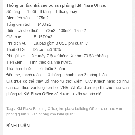
Thông tin tòa nhà cao ốc văn phòng KM Plaza Office.
Số tầng: 1 trệt - 8 tầng - 1 thang máy
Diện tích sàn: 175m2
Tổng diện tích: 1400m2
Diện tích cho thuê: 70m2 - 100m2 - 175m2
Giá thuê: 15 USD/m2
Phí dịch vụ: Đã bao gồm 3 USD phí quản lý
Thuế GTGT: Đã có thuế 10%
Phí gửi xe: Xe máy 7 $/xe/tháng; Xe hơi 70 $/xe/tháng.
Tiền điện: Tính theo giá nhà nước.
Thời hạn thuê: Tối thiểu 2 năm
Đặt cọc, thanh toán: 3 tháng - thanh toán 3 tháng 1 lần.
Giá thuê có thể thay đổi theo từ thời điểm, Quý Khách hàng có nhu
cầu cần thuê vui lòng liên hệ: VNREAL đại diện tiếp thị cho thuê văn
phòng tại
KM Plaza Office
để được tư vấn và báo giá.
Tag :
,
,
KM Plaza Building Office
km plaza building Office
cho thue van
,
phong quan 3
van phong cho thue quan 3
BÌNH LUẬN