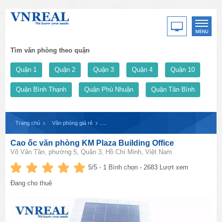
Tìm văn phòng theo quận
Quận 1
Quận 2
Quận 3
Quận 4
Quận 10
Quận Bình Thạnh
Quận Phú Nhuận
Quận Tân Bình
Trang chủ
Văn phòng giá rẻ
Cao ốc văn phòng KM Plaza Building Office
Cao ốc văn phòng KM Plaza Building Office
Võ Văn Tần, phường 5, Quận 3, Hồ Chí Minh, Việt Nam
5
/5 -
1
Bình chọn - 2683 Lượt xem
Đang cho thuê