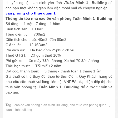
chuyên nghiệp, an ninh yên tĩnh..
.Tuấn Minh 1 Building
sẽ
cho bạn một không gian làm việc thoải mái và chuyên nghiệp.
van phong cho thue quan 1
Thông tin tòa nhà cao ốc văn phòng Tuấn Minh 1 Building
Số tầng: 1 trệt - 7 tầng - 1 hầm
Diện tích sàn: 100m2
Tổng diện tích: 700m2
Diện tích cho thuê: 40m2 đến 60m2
Giá thuê: 12USD/m2
Phí dịch vụ: Đã bao gồm 2$phí dịch vụ
Thuế GTGT: Đã gồm thuế 10%
Phí gửi xe: Xe máy 7$/xe/tháng; Xe hơi 70 $/xe/tháng.
Thời hạn thuê: Tối thiểu 2 năm
Đặt cọc, thanh toán: 3 tháng - thanh toán 1 tháng 1 lần.
Giá thuê có thể thay đổi theo từ thời điểm, Quý Khách hàng có
nhu cầu cần thuê vui lòng liên hệ: VNREAL đại diện tiếp thị cho
thuê văn phòng tại
Tuấn Minh 1 Building
để được tư vấn và
báo giá.
Tag :
,
,
cao oc van phong tuan minh Building
cho thue van phong quan 1
tuan minh building