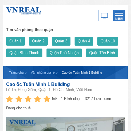
Tìm văn phòng theo quận
Quận 1
Quận 2
Quận 3
Quận 4
Quận 10
Quận Bình Thạnh
Quận Phú Nhuận
Quận Tân Bình
Trang chủ
Văn phòng giá rẻ
​Cao ốc Tuấn Minh 1 Building
​Cao ốc Tuấn Minh 1 Building
Lê Thị Hồng Gấm, Quận 1, Hồ Chí Minh, Việt Nam
5
/5 -
1
Bình chọn - 3217 Lượt xem
Đang cho thuê