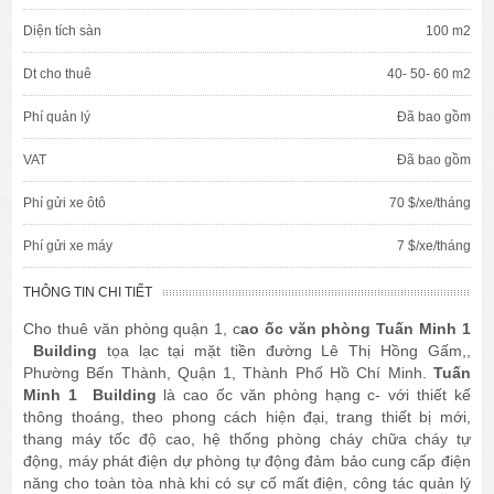
Diện tích sàn
100 m2
Dt cho thuê
40- 50- 60 m2
Phí quản lý
Đã bao gồm
VAT
Đã bao gồm
Phí gửi xe ôtô
70 $/xe/tháng
Phí gửi xe máy
7 $/xe/tháng
THÔNG TIN CHI TIẾT
Cho thuê văn phòng quận 1, c
ao ốc văn phòng Tuấn Minh 1
Building
tọa lạc tại mặt tiền đường Lê Thị Hồng Gấm,,
Phường Bến Thành, Quận 1, Thành Phố Hồ Chí Minh.
Tuấn
Minh 1 Building
là cao ốc văn phòng hạng c- với thiết kế
thông thoáng, theo phong cách hiện đại, trang thiết bị mới,
thang máy tốc độ cao, hệ thống phòng cháy chữa cháy tự
động, máy phát điện dự phòng tự động đảm bảo cung cấp điện
năng cho toàn tòa nhà khi có sự cố mất điện, công tác quản lý