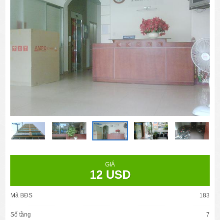
GIÁ
12 USD
Mã BĐS
183
Số tầng
7