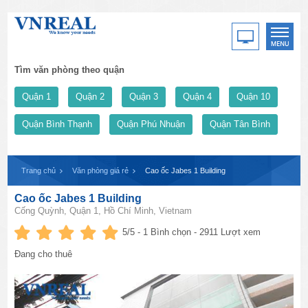
Tìm văn phòng theo quận
Quận 1
Quận 2
Quận 3
Quận 4
Quận 10
Quận Bình Thạnh
Quận Phú Nhuận
Quận Tân Bình
Trang chủ
Văn phòng giá rẻ
Cao ốc Jabes 1 Building
Cao ốc Jabes 1 Building
Cống Quỳnh, Quận 1, Hồ Chí Minh, Vietnam
5
/5 -
1
Bình chọn - 2911 Lượt xem
Đang cho thuê