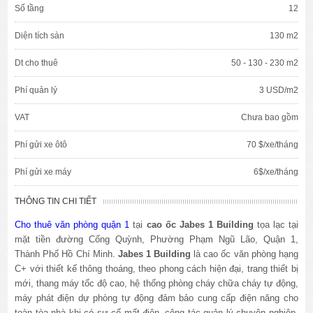
Số tầng
12
Diện tích sàn
130 m2
Dt cho thuê
50 - 130 - 230 m2
Phí quản lý
3 USD/m2
VAT
Chưa bao gồm
Phí gửi xe ôtô
70 $/xe/tháng
Phí gửi xe máy
6$/xe/tháng
THÔNG TIN CHI TIẾT
Cho thuê văn phòng quận 1
tại
c
ao ốc
Jabes 1 Building
tọa lạc tại
mặt tiền đường Cống Quỳnh, Phường Phạm Ngũ Lão, Quận 1,
Thành Phố Hồ Chí Minh.
Jabes
1
Building
là cao ốc văn phòng hạng
C+ với thiết kế thông thoáng, theo phong cách hiện đại, trang thiết bị
mới, thang máy tốc độ cao, hệ thống phòng cháy chữa cháy tự động,
máy phát điện dự phòng tự động đảm bảo cung cấp điện năng cho
toàn tòa nhà khi có sự cố mất điện, công tác quản lý chuyên nghiệp,