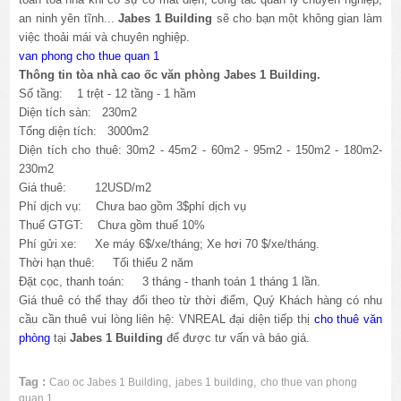
an ninh yên tĩnh...
Jabes
1 Building
sẽ cho bạn một không gian làm
việc thoải mái và chuyên nghiệp.
van phong cho thue quan 1
Thông tin tòa nhà cao ốc văn phòng Jabes
1 Building.
Số tầng: 1 trệt - 12 tầng - 1 hầm
Diện tích sàn: 230m2
Tổng diện tích: 3000m2
Diện tích cho thuê: 30m2 - 45m2 - 60m2 - 95m2 - 150m2 - 180m2-
230m2
Giá thuê: 12USD/m2
Phí dịch vụ: Chưa bao gồm 3$phí dịch vụ
Thuế GTGT: Chưa
gồm thuế 10%
Phí gửi xe: Xe máy 6$/xe/tháng; Xe hơi 70 $/xe/tháng.
Thời hạn thuê: Tối thiểu 2 năm
Đặt cọc, thanh toán: 3 tháng - thanh toán 1 tháng 1 lần.
Giá thuê có thể thay đổi theo từ thời điểm, Quý Khách hàng có nhu
cầu cần thuê vui lòng liên hệ: VNREAL đại diện tiếp thị
cho thuê văn
phòng
tại
Jabes
1 Building
để được tư vấn và báo giá.
Tag :
,
,
Cao oc Jabes 1 Building
jabes 1 building
cho thue van phong
quan 1