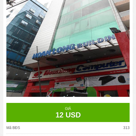
GIÁ
12 USD
Mã BĐS
313