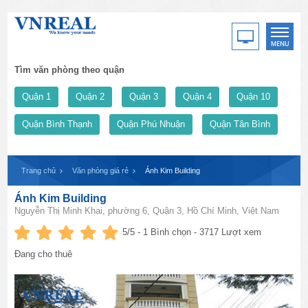
Tìm văn phòng theo quận
Quận 1
Quận 2
Quận 3
Quận 4
Quận 10
Quận Bình Thạnh
Quận Phú Nhuận
Quận Tân Bình
Trang chủ
Văn phòng giá rẻ
Ánh Kim Building
Ánh Kim Building
Nguyễn Thị Minh Khai, phường 6, Quận 3, Hồ Chí Minh, Việt Nam
5
/5 -
1
Bình chọn - 3717 Lượt xem
Đang cho thuê