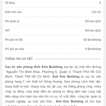
Số tầng
6
Diện tích sàn
120 m2
Phí quản lý
Đã bao gồm
VAT
Đã bao gồm
Phí gửi xe ôtô
80 $/xe/tháng
Phí gửi xe máy
6 $/xe/tháng
THÔNG TIN CHI TIẾT
Ánh Kim Building
Cao ốc văn phòng
tọa lạc tại mặt tiền đường
Nguyễn Thị Minh Khai, Phường 6, Quận 3, Thành Phố Hồ Chí
Minh
, Thành Phố Hồ Chí Minh.
Ánh Kim Building
là cao ốc văn
phòng hạng C với thiết kế thông thoáng, theo phong cách hiện đại,
trang thiết bị mới, thang máy tốc độ cao, hệ thống phòng cháy chữa
cháy tự động, máy phát điện dự phòng tự động đảm bảo cung cấp
điện năng cho toàn tòa nhà khi có sự cố mất điện, công tác quản lý
chuyên nghiệp, an ninh yên tĩnh...
Ánh Kim Building
sẽ cho bạn