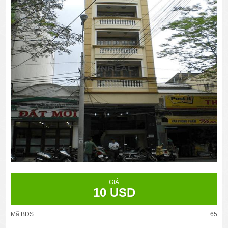
GIÁ
10 USD
Mã BĐS
65