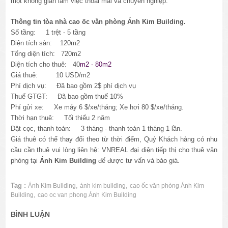
một không gian làm việc thoải mái và chuyên nghiệp.
Thông tin tòa nhà cao ốc văn phòng Ánh Kim Building.
Số tầng: 1 trệt - 5 tầng
Diện tích sàn: 120m2
Tổng diện tích: 720m2
Diện tích cho thuê: 40
m2 - 80m2
Giá thuê: 10 USD/m2
Phí dịch vụ: Đã bao gồm 2$ phí dịch vụ
Thuế GTGT: Đã bao gồm thuế 10%
Phí gửi xe:
Xe máy 6 $/xe/tháng; Xe hơi 80 $/xe/tháng.
Thời hạn thuê: Tối thiểu 2 năm
Đặt cọc, thanh toán: 3 tháng - thanh toán 1 tháng 1 lần.
Giá thuê có thể thay đổi theo từ thời điểm, Quý Khách hàng có nhu
cầu cần thuê vui lòng liên hệ: VNREAL đại diện tiếp thị cho thuê văn
phòng tại
Ánh Kim Building
để được tư vấn và báo giá.
Tag :
,
,
Ánh Kim Building
ánh kim building
cao ốc văn phòng Ánh Kim
,
Building
cao oc van phong Ánh Kim Building
BÌNH LUẬN