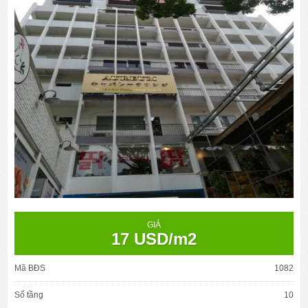
GIÁ
17 USD/m2
Mã BĐS
1082
Số tầng
10