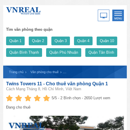
Tìm văn phòng theo quận
Quận 1
Quận 2
Quận 3
Quận 4
Quận 10
Quận Bình Thạnh
Quận Phú Nhuận
Quận Tân Bình
Trang chủ
Văn phòng cho thuê
Twins Towers 11 - Cho thuê văn phòng Quận
Twins Towers 11 - Cho thuê văn phòng Quận 1
Cách Mạng Tháng 8, Hồ Chí Minh, Việt Nam
5
/5 -
2
Bình chọn - 2650 Lượt xem
Đang cho thuê