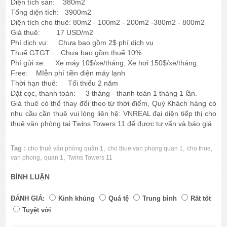
Diện tích sàn: 380m2
Tổng diện tích: 3900m2
Diện tích cho thuê: 80m2 - 100m2 - 200m2 -380m2 - 800m2
Giá thuê: 17 USD/m2
Phí dịch vụ: Chưa bao gồm 2$ phí dịch vụ
Thuế GTGT: Chưa bao gồm thuế 10%
Phí gửi xe: Xe máy 10$/xe/tháng; Xe hơi 150$/xe/tháng.
Free: MIễn phí tiền điện máy lạnh
Thời hạn thuê: Tối thiểu 2 năm
Đặt cọc, thanh toán: 3 tháng - thanh toán 1 tháng 1 lần.
Giá thuê có thể thay đổi theo từ thời điểm, Quý Khách hàng có
nhu cầu cần thuê vui lòng liên hệ: VNREAL đại diện tiếp thị cho
thuê văn phòng tại Twins Towers 11 để được tư vấn và báo giá.
Tag :
,
,
,
cho thuê văn phòng quận 1
cho thue van phong quan 1
cho thue
,
,
van phong
quan 1
Twins Towers 11
BÌNH LUẬN
ĐÁNH GIÁ:
Kinh khủng
Quá tệ
Trung bình
Rất tốt
Tuyệt vời