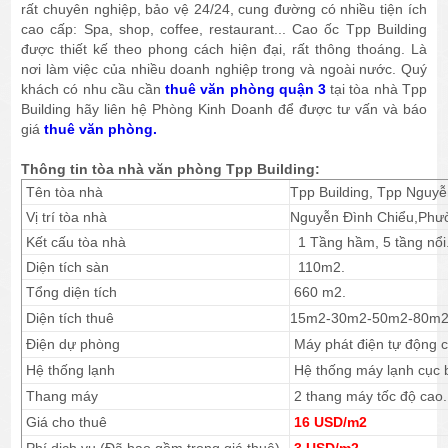
rất chuyên nghiệp, bảo vệ 24/24, cung đường có nhiều tiện ích
cao cấp: Spa, shop, coffee, restaurant... Cao ốc Tpp Building
được thiết kế theo phong cách hiện đại, rất thông thoáng. Là
nơi làm việc của nhiều doanh nghiệp trong và ngoài nước. Quý
khách có nhu cầu cần
thuê văn phòng quận 3
tại tòa nhà Tpp
Building hãy liên hệ Phòng Kinh Doanh để được tư vấn và báo
giá
thuê văn phòng.
Thông tin tòa nhà văn phòng Tpp Building:
Tên tòa nhà
Tpp Building, Tpp Nguyễ
Vị trí tòa nhà
Nguyễn Đình Chiểu,Phư
Kết cấu tòa nhà
1 Tầng hầm, 5 tầng nổi
Diện tích sàn
110m2.
Tổng diện tích
660 m2.
Diện tích thuê
15m2-30m2-50m2-80m2
Điện dự phòng
Máy phát điện tự động c
Hệ thống lạnh
Hệ thống máy lạnh cục 
Thang máy
2 thang máy tốc độ cao.
Giá cho thuê
16 USD/m2
Phí dịch vụ (Đã bao gồm trong giá thuê)
3 USD/m2