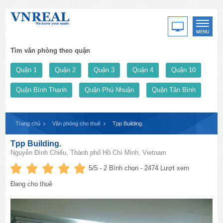
Tìm văn phòng theo quận
Quận 1
Quận 2
Quận 3
Quận 4
Quận 10
Quận Bình Thạnh
Quận Phú Nhuận
Quận Tân Bình
Trang chủ
Văn phòng cho thuê
Tpp Building.
Tpp Building.
Nguyễn Đình Chiểu, Thành phố Hồ Chí Minh, Vietnam
5
/5 -
2
Bình chọn - 2474 Lượt xem
Đang cho thuê