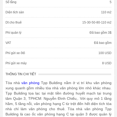
Số tầng
5
Diện tích sàn
110 m2
Dt cho thuê
15-30-50-80-110 m2
Phí quản lý
Đã bao gồm 3$
VAT
Đã bao gồm
Phí gửi xe ôtô
100 USD
Phí gửi xe máy
8 USD
THÔNG TIN CHI TIẾT
Tòa nhà
văn phòng
Tpp Building nằm ở vị trí khu văn phòng
xung quanh gồm nhiều tòa nhà văn phòng lớn nhỏ khác nhau.
Tpp Building tọa lạc tại mặt tiền đường huyết mạch tại trung
tâm Quận 3, TPHCM: Nguyễn Đình Chiểu,. Với quy mô 1 tầng
hầm, 5 tầng nỗi, văn phòng hạng C từ trệt đến hết diện tích tòa
nhà chỉ làm văn phòng cho thuê. Tòa nhà văn phòng Tpp
Building là cao ốc văn phòng hạng C tại quận 3 được quản lý