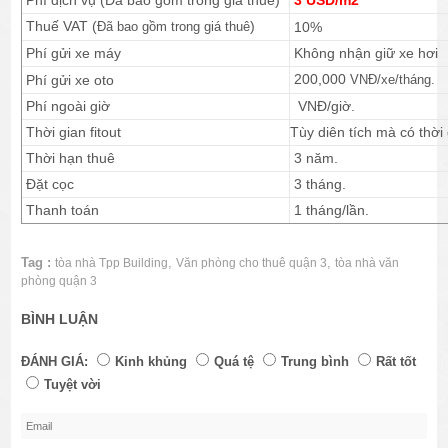
Thuế VAT (
)
Đã bao gồm trong giá thuê
10%
Phí gửi xe máy
Không nhận giữ xe hơi
200,000
Phí gửi xe oto
VNĐ/xe/tháng.
Phí ngoài giờ
VNĐ/giờ.
Thời gian fitout
Tùy diên tích mà có thời 
Thời hạn thuê
3 năm.
Đặt cọc
3 tháng.
Thanh toán
1 tháng/lần.
Tag :
,
,
tòa nhà Tpp Building
Văn phòng cho thuê quận 3
tòa nhà văn
phòng quận 3
BÌNH LUẬN
ĐÁNH GIÁ:
Kinh khủng
Quá tệ
Trung bình
Rất tốt
Tuyệt vời