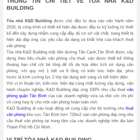
THÔNG TIN CHI TIẾT VỀ TÒA NHÀ K&D
BUILDING
Tòa nhà K&D Building
được chủ đầu tư đưa vào vận hành năm
2018, là công trình có thiết kế hiện đại được đầu tư kỹ lưỡng từ thiết
kế đến xây dựng nhằm cung cấp đầy đủ cơ sở vật chất, trang thiết bị
hiện đại đáp ứng các yêu cầu đa dạng và khắt khe của khách thuê
văn phòng.
Tòa nhà K&D Building mặt tiền đường Tân Canh,Tân Bình được xây
dựng theo tiêu chuẩn văn phòng cho thuê, sàn được thiết kế thông
thoáng hạn chế cột bê tông để tối đa hóa diện tích sử dụng văn
phòng, với quy mô 1 trệt và 6 tầng có kiến trúc hiện đại, phía
trước là kính cường lực 2 lớp tận dụng ánh sáng và tiết kiệm điện.
Với vị trí thuận lợi, kiến trúc hiện đại cùng chất lượng xây dựng, vận
hành chuyên nghiệp, K&D Building đáp ứng 100% nhu cầu thuê
văn
phòng quận Tân Bình
của các doanh nghiệp vừa và nhỏ với chi phí
vô cùng hợp lý cho một văn phòng hoàn toàn mới.
K&D Building đi vào hoạt động sẽ cung cấp cho thị trường cho
thuê
văn phòng
khu vực Tân Bình hơn 720m2 sàn văn phòng đáp ứng nhu
cầu thuê văn phòng tại trung tâm của các doanh nghiệp trên địa bàn
Thành Phố Hồ Chí Minh.
VỊ TRÍ TÒA NHÀ K&D BUILDING