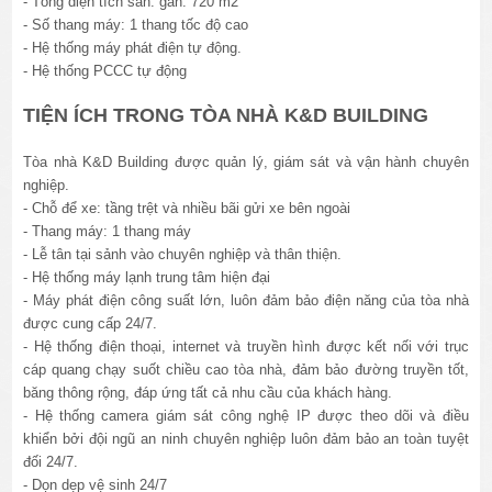
- Tổng diện tích sàn: gần: 720 m2
- Số thang máy: 1 thang tốc độ cao
- Hệ thống máy phát điện tự động.
- Hệ thống PCCC tự động
TIỆN ÍCH TRONG TÒA NHÀ K&D BUILDING
Tòa nhà K&D Building được quản lý, giám sát và vận hành chuyên
nghiệp.
- Chỗ để xe: tầng trệt và nhiều bãi gửi xe bên ngoài
- Thang máy: 1 thang máy
- Lễ tân tại sảnh vào chuyên nghiệp và thân thiện.
- Hệ thống máy lạnh trung tâm hiện đại
- Máy phát điện công suất lớn, luôn đảm bảo điện năng của tòa nhà
được cung cấp 24/7.
- Hệ thống điện thoại, internet và truyền hình được kết nối với trục
cáp quang chạy suốt chiều cao tòa nhà, đảm bảo đường truyền tốt,
băng thông rộng, đáp ứng tất cả nhu cầu của khách hàng.
- Hệ thống camera giám sát công nghệ IP được theo dõi và điều
khiển bởi đội ngũ an ninh chuyên nghiệp luôn đảm bảo an toàn tuyệt
đối 24/7.
- Dọn dẹp vệ sinh 24/7