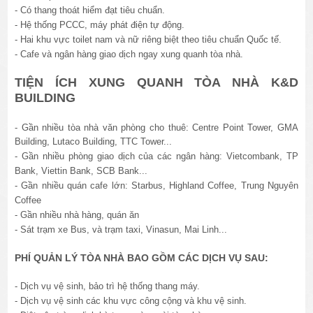
- Có thang thoát hiểm đạt tiêu chuẩn.
- Hệ thống PCCC, máy phát điện tự động.
- Hai khu vực toilet nam và nữ riêng biệt theo tiêu chuẩn Quốc tế.
- Cafe và ngân hàng giao dịch ngay xung quanh tòa nhà.
TIỆN ÍCH XUNG QUANH TÒA NHÀ K&D
BUILDING
- Gần nhiều tòa nhà văn phòng cho thuê: Centre Point Tower, GMA
Building, Lutaco Building
, TTC Tower...
- Gần nhiều phòng giao dịch của các ngân hàng: Vietcombank, TP
Bank, Viettin Bank, SCB Bank...
- Gần nhiều quán cafe lớn: Starbus, Highland Coffee, Trung Nguyên
Coffee
- Gần nhiều nhà hàng, quán ăn
- Sát trạm xe Bus, và trạm taxi, Vinasun, Mai Linh...
PHÍ QUẢN LÝ TÒA NHÀ BAO GỒM CÁC DỊCH VỤ SAU:
- Dịch vụ vệ sinh, bảo trì hệ thống thang máy.
- Dịch vụ vệ sinh các khu vực công cộng và khu vệ sinh.