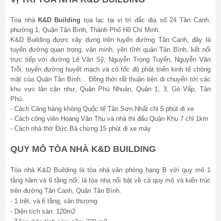
Tòa nhà
K&D Building
tọa lạc tại vị trí đắc địa số 24 Tân Canh,
phường 1, Quận Tân Bình, Thành Phố Hồ Chí Minh.
K&D Building được xây dựng trên tuyến đường Tân Canh, đây là
tuyến đường quan trọng, văn minh, yên tĩnh quận Tân Bình, kết nối
trực tiếp với đường Lê Văn Sỹ, Nguyễn Trọng Tuyển, Nguyễn Văn
Trỗi, tuyến đường huyết mạch và có tốc độ phát triển kinh tế chóng
mặt của Quận Tân Bình... Đồng thời rất thuận tiện di chuyển tới các
khu vực lân cận như, Quận Phú Nhuận, Quận 1, 3, Gò Vấp, Tân
Phú.
- Cách Cảng hàng không Quốc tế Tân Sơn Nhất chỉ 5 phút đi xe
- Cách công viên Hoàng Văn Thụ và nhà thi đấu Quận Khu 7 chỉ 1km
- Cách nhà thờ Đức Bà chừng 15 phút đi xe máy
QUY MÔ TÒA NHÀ K&D BUILDING
Tòa nhà K&D Building là tòa nhà văn phòng hạng B với quy mô 1
tầng hầm và 6 tầng nổi, là tòa nhà nổi bật về cả quy mô và kiến trúc
trên đường Tân Canh, Quận Tân Bình.
- 1 trệt, và 6 tầng, sân thượng
- Diện tích sàn: 120m2