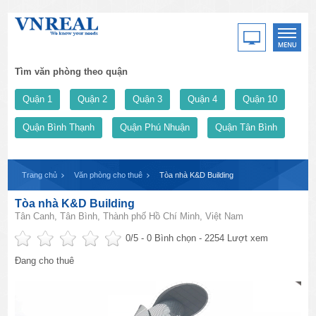
Tìm văn phòng theo quận
Quận 1
Quận 2
Quận 3
Quận 4
Quận 10
Quận Bình Thạnh
Quận Phú Nhuận
Quận Tân Bình
Trang chủ
Văn phòng cho thuê
Tòa nhà K&D Building
Tòa nhà K&D Building
Tân Canh, Tân Bình, Thành phố Hồ Chí Minh, Việt Nam
0
/5 -
0
Bình chọn - 2254 Lượt xem
Đang cho thuê