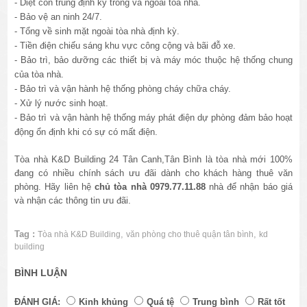
- Diệt côn trùng định kỳ trong và ngoài tòa nhà.
- Bảo vệ an ninh 24/7.
- Tổng về sinh mặt ngoài tòa nhà định kỳ.
- Tiền điện chiếu sáng khu vực công cộng và bãi đỗ xe.
- Bảo trì, bảo dưỡng các thiết bị và máy móc thuộc hệ thống chung
của tòa nhà.
- Bảo trì và vận hành hệ thống phòng cháy chữa cháy.
- Xử lý nước sinh hoạt.
- Bảo trì và vận hành hệ thống máy phát điện dự phòng đảm bảo hoạt
động ổn định khi có sự có mất điện.
Tòa nhà K&D Building 24 Tân Canh,Tân Bình là tòa nhà mới 100%
đang có nhiều chính sách ưu đãi dành cho khách hàng thuê văn
phòng. Hãy liên hệ
chủ tòa nhà 0979.77.11.88
nhà để nhận báo giá
và nhận các thông tin ưu đãi.
Tag :
,
,
Tòa nhà K&D Building
văn phòng cho thuê quận tân bình
kd
building
BÌNH LUẬN
ĐÁNH GIÁ:
Kinh khủng
Quá tệ
Trung bình
Rất tốt