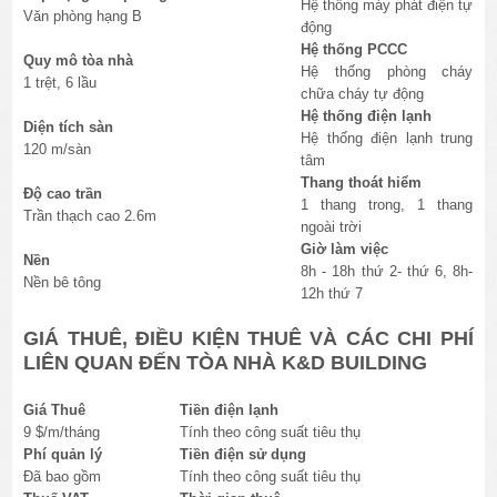
Hệ thống máy phát điện tự
Văn phòng hạng B
động
Hệ thống PCCC
Quy mô tòa nhà
Hệ thống phòng cháy
1 trệt, 6 lầu
chữa cháy tự động
Hệ thống điện lạnh
Diện tích sàn
Hệ thống điện lạnh trung
120 m/sàn
tâm
Thang thoát hiểm
Độ cao trần
1 thang trong, 1 thang
Trần thạch cao 2.6m
ngoài trời
Giờ làm việc
Nền
8h - 18h thứ 2- thứ 6, 8h-
Nền bê tông
12h thứ 7
GIÁ THUÊ, ĐIỀU KIỆN THUÊ VÀ CÁC CHI PHÍ
LIÊN QUAN ĐẾN TÒA NHÀ K&D BUILDING
Giá Thuê
Tiền điện lạnh
9 $/m/tháng
Tính theo công suất tiêu thụ
Phí quản lý
Tiền điện sử dụng
Đã bao gồm
Tính theo công suất tiêu thụ