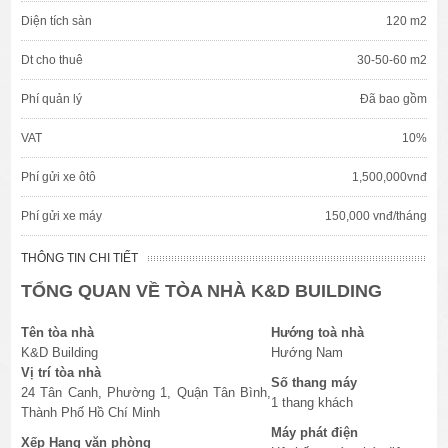
Diện tích sàn
120 m2
Dt cho thuê
30-50-60 m2
Phí quản lý
Đã bao gồm
VAT
10%
Phí gửi xe ôtô
1,500,000vnđ
Phí gửi xe máy
150,000 vnđ/tháng
THÔNG TIN CHI TIẾT
TỔNG QUAN VỀ TÒA NHÀ K&D BUILDING
Tên tòa nhà
Hướng toà nhà
K&D Building
Hướng Nam
Vị trí tòa nhà
Số thang máy
24 Tân Canh, Phường 1, Quận Tân Bình,
1 thang khách
Thành Phố Hồ Chí Minh
Máy phát điện
Xếp Hạng văn phòng