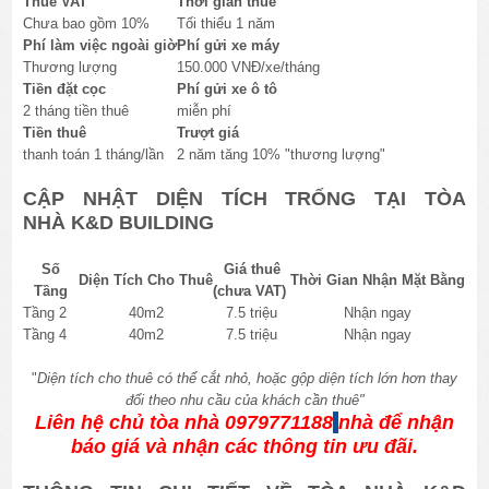
Thuế VAT
Thời gian thuê
Chưa bao gồm 10%
Tối thiểu 1 năm
Phí làm việc ngoài giờ
Phí gửi xe máy
Thương lượng
150.000 VNĐ/xe/tháng
Tiền đặt cọc
Phí gửi xe ô tô
2 tháng tiền thuê
miễn phí
Tiền thuê
Trượt giá
thanh toán 1 tháng/lần
2 năm tăng 10% "thương lượng"
CẬP NHẬT DIỆN TÍCH TRỐNG TẠI TÒA
NHÀ K&D BUILDING
Số
Giá thuê
Diện Tích Cho Thuê
Thời Gian Nhận Mặt Bằng
Tầng
(chưa VAT)
Tầng 2
40m2
7.5 triệu
Nhận ngay
Tầng 4
40m2
7.5 triệu
Nhận ngay
"
Diện tích cho thuê có thể cắt nhỏ, hoặc gộp diện tích lớn hơn thay
đổi theo nhu cầu của khách cần thuê"
Liên hệ chủ tòa nhà 0979771188
nhà để nhận
báo giá và nhận các thông tin ưu đãi.