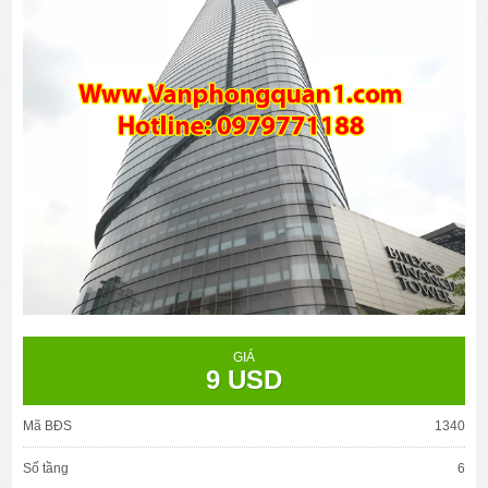
GIÁ
9 USD
Mã BĐS
1340
Số tầng
6