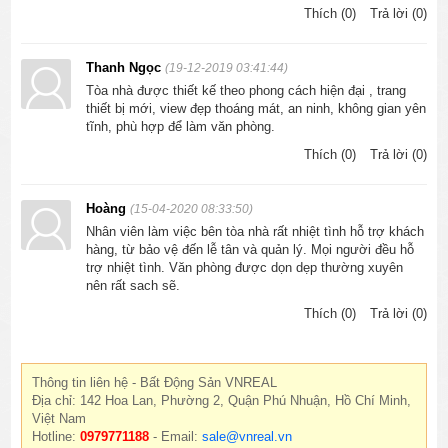
Thích (0)
Trả lời (0)
Thanh Ngọc
(19-12-2019 03:41:44)
Tòa nhà được thiết kế theo phong cách hiện đại , trang
thiết bị mới, view đẹp thoáng mát, an ninh, không gian yên
tĩnh, phù hợp để làm văn phòng.
Thích (0)
Trả lời (0)
Hoàng
(15-04-2020 08:33:50)
Nhân viên làm việc bên tòa nhà rất nhiệt tình hỗ trợ khách
hàng, từ bảo vệ đến lễ tân và quản lý. Mọi người đều hỗ
trợ nhiệt tình. Văn phòng được dọn dẹp thường xuyên
nên rất sach sẽ.
Thích (0)
Trả lời (0)
Thông tin liên hệ - Bất Động Sản VNREAL
Địa chỉ: 142 Hoa Lan, Phường 2, Quận Phú Nhuận, Hồ Chí Minh,
Việt Nam
Hotline:
0979771188
- Email:
sale@vnreal.vn