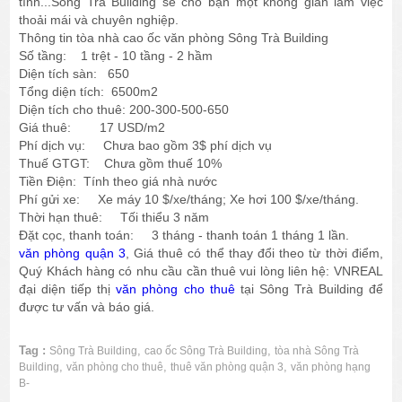
tĩnh...Sông Trà Building sẽ cho bạn một không gian làm việc
thoải mái và chuyên nghiệp.
Thông tin tòa nhà cao ốc văn phòng Sông Trà Building
Số tầng: 1 trệt - 10 tầng - 2 hầm
Diện tích sàn: 650
Tổng diện tích: 6500m2
Diện tích cho thuê: 200-300-500-650
Giá thuê: 17 USD/m2
Phí dịch vụ: Chưa bao gồm 3$ phí dịch vụ
Thuế GTGT: Chưa gồm thuế 10%
Tiền Điện: Tính theo giá nhà nước
Phí gửi xe: Xe máy 10 $/xe/tháng; Xe hơi 100 $/xe/tháng.
Thời hạn thuê: Tối thiểu 3 năm
Đặt cọc, thanh toán: 3 tháng - thanh toán 1 tháng 1 lần.
văn phòng quận 3
, Giá thuê có thể thay đổi theo từ thời điểm,
Quý Khách hàng có nhu cầu cần thuê vui lòng liên hệ: VNREAL
đại diện tiếp thị
văn phòng cho thuê
tại Sông Trà Building để
được tư vấn và báo giá.
Tag :
,
,
Sông Trà Building
cao ốc Sông Trà Building
tòa nhà Sông Trà
,
,
,
Building
văn phòng cho thuê
thuê văn phòng quận 3
văn phòng hạng
B-