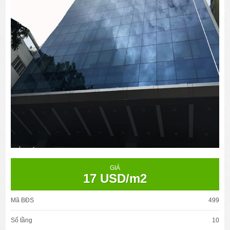
GIÁ
17 USD/m2
Mã BĐS
499
Số tầng
10