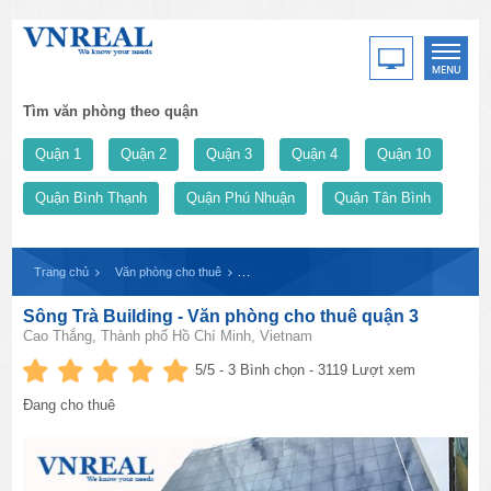
Tìm văn phòng theo quận
Quận 1
Quận 2
Quận 3
Quận 4
Quận 10
Quận Bình Thạnh
Quận Phú Nhuận
Quận Tân Bình
Trang chủ
Văn phòng cho thuê
Sông Trà Building - Văn phòng cho thuê quận
Sông Trà Building - Văn phòng cho thuê quận 3
Cao Thắng, Thành phố Hồ Chí Minh, Vietnam
5
/5 -
3
Bình chọn - 3119 Lượt xem
Đang cho thuê