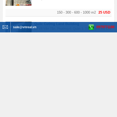
150 - 300 - 600 - 1000 m2
25 USD
Quốc Cường Land Building
0979771188
sale@vnreal.vn
82 Võ Văn Tần, Phường 6, Quận 3, Thành phố Hồ Chí
Minh, Vietnam
135-165-300 m2
19 USD
Jea Building, cho thuê văn phòng Quận 3
Lý Chính Thắng, Quận 3, Thành phố Hồ Chí Minh,
Vietnam
180 – 360 – 750 – 900 m2
28 USD
XEM THÊM
Tìm kiếm BĐS