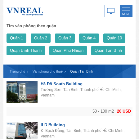
Tìm văn phòng theo quận
Quận 1
Quận 2
Quận 3
Quận 4
Quận 10
Quận Bình Thạnh
Quận Phú Nhuận
Quận Tân Bình
Trang chủ
Văn phòng cho thuê
Quận Tân Bình
Hà Đô South Building
Trường Sơn, Tân Bình, Thành phố Hồ Chí Minh,
Vietnam
50 - 100 m2
20 USD
ILD Building
Đ. Bạch Đằng, Tân Bình, Thành phố Hồ Chí Minh,
Vietnam