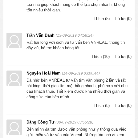
tòa nhà giúp khách hàng có thể lựa chọn nhanh, không
Do quận Tân Bình nằm giáp ranh nhiều quận lớn, đường xá 
tốn nhiều thời gian.
giao thông rộng rãi, thông thoáng, đất đai bằng phẳng và cao 
Thích (8)
Trả lời (0)
trung bình từ 4 - 5m nên việc di chuyển khá thuận lợi cũng như 
ít xảy ra tình trạng ngập lụt. 
Trần Văn Danh
(13-09-2019 04:58:24)
Đặc biệt, Tân Bình còn có sân bay Tân Sơn Nhất giúp việc di 
Rất hài lòng với dịch vụ tư vấn bên VNREAL, thông tin
chuyển đến các thành phố hay các nước dễ dàng hơn.
đầy đủ, hỗ trợ khách hàng tốt.
Thích (10)
Trả lời (0)
1.4. Kinh tế phát triển
Theo các báo cáo được đưa ra, trong những năm gần đây, tốc 
Nguyễn Hoài Nam
(14-09-2019 03:00:44)
độ phát triển kinh tế quận Tân Bình ngày càng tăng nhanh và 
Đã nhờ bên VNREAL tư vấn tìm văn phòng 2 lần và rất
liên tục vượt chỉ tiêu đề ra. Điển hình, tính đến cuối tháng 10 
hài lòng, thời gian tìm mặt bằng nhanh, phù hợp với nhu
năm 2017,  tổng mức thu của quận Tân Bình đã đạt trên 4.000 
cầu khách thuê. Tiết kiệm được khá nhiều thời gian và
công sức của bên mình.
tỷ đồng và là địa phương đầu tiên của Hồ Chí Minh có nguồn 
thu vượt ngân sách tới 104%, trong đó nguồn thu từ thuế 
Thích (8)
Trả lời (0)
thương nghiệp đạt gần 18 tỷ đồng.
Đặng Công Tư
(30-09-2019 03:55:28)
1.5. Cơ sở vật chất phát triển
Bên mình đã tìm được văn phòng như ý thông qua việc
giới thiệu và tư vấn của Vnreal. Những tòa nhà đi xem
Trong vài năm trở lại đây, nhà nước ngày càng chú trọng đầu tư 