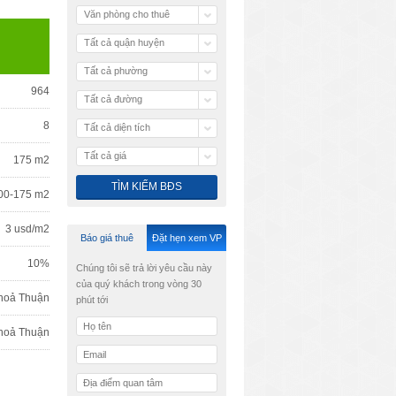
Văn phòng cho thuê
Tất cả quận huyện
Tất cả phường
964
Tất cả đường
8
Tất cả diện tích
Tất cả giá
175 m2
00-175 m2
3 usd/m2
Báo giá thuê
Đặt hẹn xem VP
10%
Chúng tôi sẽ trả lời yêu cầu này
của quý khách trong vòng 30
hoả Thuận
phút tới
hoả Thuận