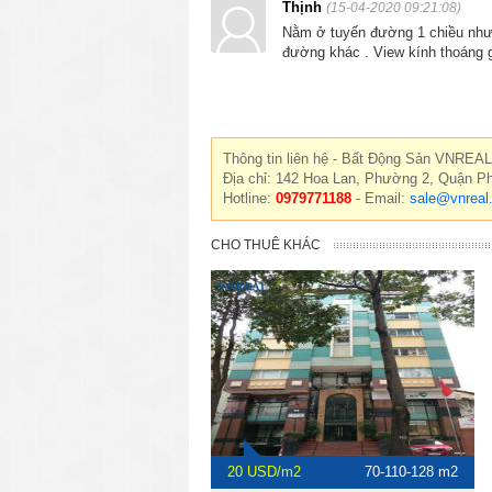
Thịnh
(15-04-2020 09:21:08)
Nằm ở tuyến đường 1 chiều nhưn
đường khác . View kính thoáng g
Thông tin liên hệ - Bất Động Sản VNREAL
Địa chỉ: 142 Hoa Lan, Phường 2, Quận P
Hotline:
0979771188
- Email:
sale@vnreal
CHO THUÊ KHÁC
20 USD/m2
70-110-128 m2