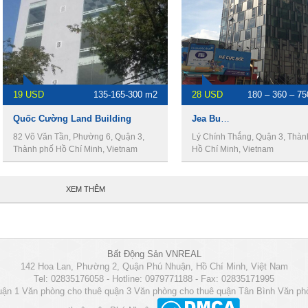
19 USD
135-165-300 m2
28 USD
180 – 360 – 75
Quốc Cường Land Building
Jea Building, cho thuê văn phòng Quận 3
82 Võ Văn Tần, Phường 6, Quận 3,
Lý Chính Thắng, Quận 3, Thàn
Thành phố Hồ Chí Minh, Vietnam
Hồ Chí Minh, Vietnam
XEM THÊM
Bất Động Sản VNREAL
142 Hoa Lan, Phường 2, Quận Phú Nhuận, Hồ Chí Minh, Việt Nam
Tel: 02835176058 - Hotline: 0979771188 - Fax: 02835171995
uận 1
Văn phòng cho thuê quận 3
Văn phòng cho thuê quận Tân Bình
Văn ph