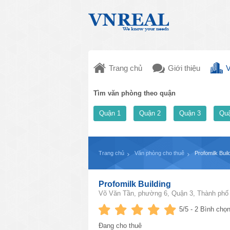
Trang chủ
Giới thiệu
V
Tìm văn phòng theo quận
Quận 1
Quận 2
Quận 3
Quậ
Trang chủ
Văn phòng cho thuê
Profomilk Buil
Profomilk Building
Võ Văn Tần, phường 6, Quận 3, Thành phố
5
/5 -
2
Bình chọn
Đang cho thuê