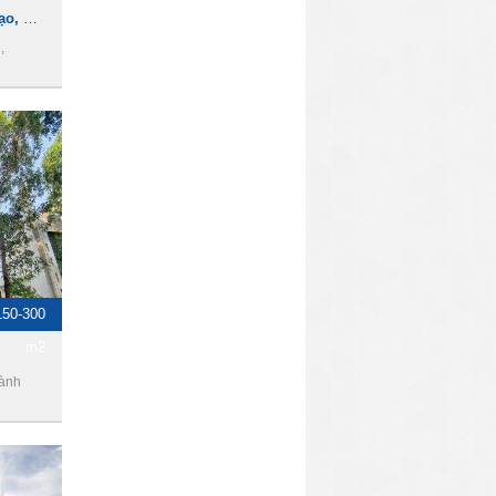
Cho thuê Hội trường, đào tạo, hội họp, hội thảo ngay trung tâm Quận 3
,
150-300
m2
hành