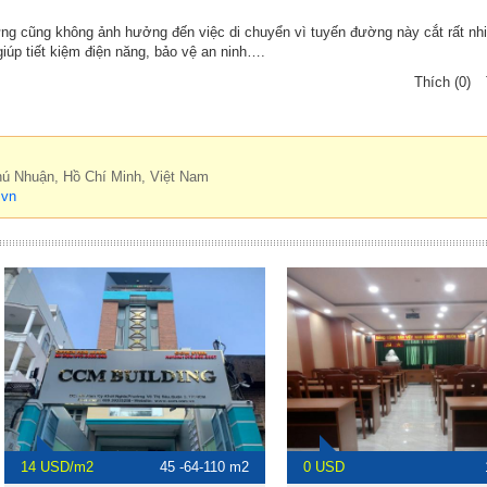
g cũng không ảnh hưởng đến việc di chuyển vì tuyến đường này cắt rất nh
iúp tiết kiệm điện năng, bảo vệ an ninh….
Thích (0)
hú Nhuận, Hồ Chí Minh, Việt Nam
.vn
14 USD/m2
45 -64-110 m2
0 USD