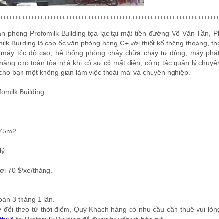
n phòng Profomilk Building tọa lạc tại mặt tiền đường Võ Văn Tần, 
lk Building là cao ốc văn phòng hạng C+ với thiết kế thông thoáng, t
ang máy tốc độ cao, hệ thống phòng cháy chữa cháy tự động, máy phá
ăng cho toàn tòa nhà khi có sự cố mất điện, công tác quản lý chuyê
ẽ cho bạn một không gian làm việc thoải mái và chuyên nghiệp.
omilk Building.
175m2
lý
i 70 $/xe/tháng.
oán 3 tháng 1 lần.
y đổi theo từ thời điểm, Quý Khách hàng có nhu cầu cần thuê vui lòng
thuê
tại Profomilk Building để được tư vấn và báo giá.