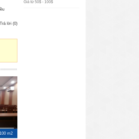
Giá từ 50$ - 100$
iều
Trả lời (0)
100 m2