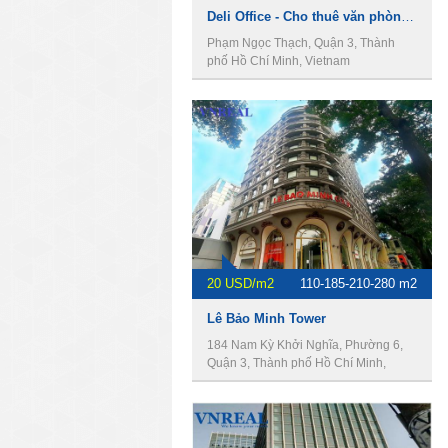
Deli Office - Cho thuê văn phòng Quận 3
Phạm Ngọc Thạch, Quận 3, Thành
phố Hồ Chí Minh, Vietnam
20 USD/m2
110-185-210-280 m2
Lê Bảo Minh Tower
184 Nam Kỳ Khởi Nghĩa, Phường 6,
Quận 3, Thành phố Hồ Chí Minh,
Vietnam