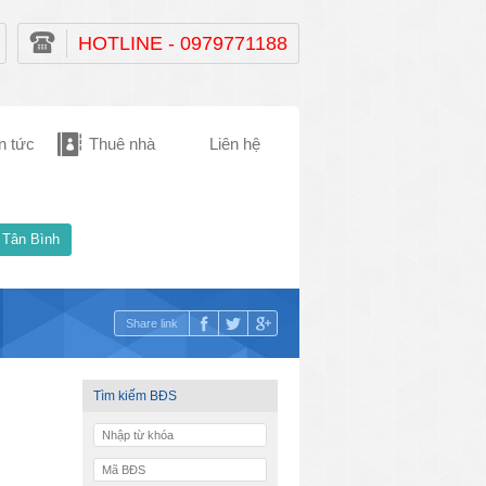
HOTLINE - 0979771188
n tức
Thuê nhà
Liên hệ
 Tân Bình
Share link
Tìm kiếm BĐS