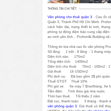
THÔNG TIN CHI TIẾT
Văn phòng cho thuê quận 3
. Cao ốc vă
Quận 3, Thành Phố Hồ Chí Minh. Profomi
cách hiện đại, trang thiết bị mới, th
phòng tự động đảm bảo cung cấp điện n
an ninh yên tĩnh... Profomilk Building s
Thông tin tòa nhà cao ốc văn phòng Prof
Số tầng: 1 trệt - 8 tầng - 1 thang máy
Diện tích sàn: 175m2
Tổng diện tích: 1400m2
Diện tích cho thuê: 70m2 - 100m2 - 
Giá thuê: 16 USD/m2
Phí dịch vụ: Đã bao gồm 3$ phí quản 
Thuế GTGT: Thuế 10%
Phí gửi xe: Xe máy 7 $/xe/tháng; Xe hơ
Tiền điện: Tính theo giá nhà nước.
Thời hạn thuê: Tối thiểu 2 năm
Đặt cọc, thanh toán: 3 tháng - thanh t
văn phòng quận 3
. Giá thuê có thể tha
VNREAL đại diện tiếp thị
văn phòng cho 