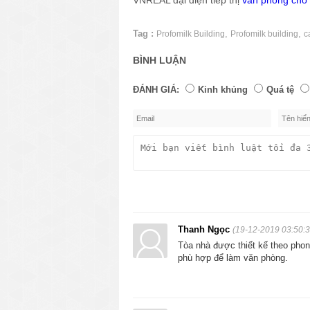
Tag :
,
,
Profomilk Building
Profomilk building
c
BÌNH LUẬN
ĐÁNH GIÁ:
Kinh khủng
Quá tệ
Thanh Ngọc
(19-12-2019 03:50:3
Tòa nhà được thiết kế theo phong
phù hợp để làm văn phòng.