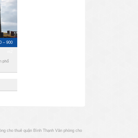
0 – 900
m2
h phố
òng cho thuê quận Bình Thạnh
Văn phòng cho