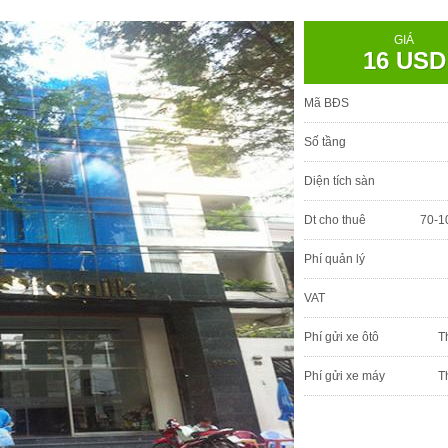
GIÁ
16 USD
Mã BĐS
Số tầng
Diện tích sàn
Dt cho thuê
70-1
Phí quản lý
VAT
Phí gửi xe ôtô
T
Phí gửi xe máy
T