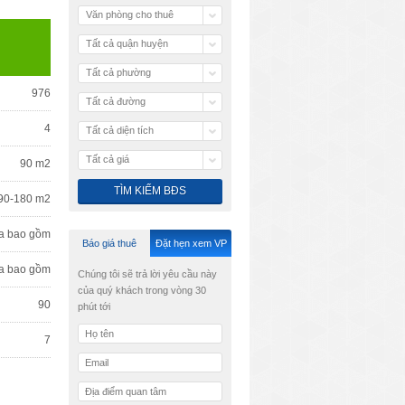
Văn phòng cho thuê
Tất cả quận huyện
Tất cả phường
976
Tất cả đường
4
Tất cả diện tích
Tất cả giá
90 m2
90-180 m2
a bao gồm
Báo giá thuê
Đặt hẹn xem VP
a bao gồm
Chúng tôi sẽ trả lời yêu cầu này
của quý khách trong vòng 30
90
phút tới
7