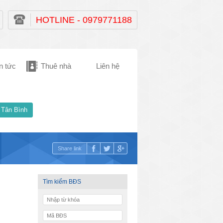
HOTLINE - 0979771188
n tức
Thuê nhà
Liên hệ
 Tân Bình
Share link
Tìm kiếm BĐS