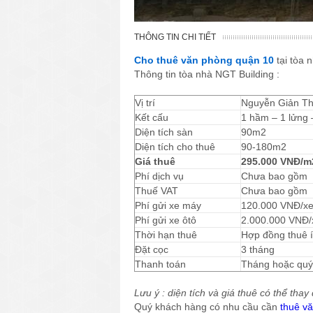
THÔNG TIN CHI TIẾT
Cho thuê văn phòng quận 10
tại tòa 
Thông tin tòa nhà NGT Building :
Vị trí
Nguyễn Giản Th
Kết cấu
1 hầm – 1 lửng 
Diện tích sàn
90m2
Diện tích cho thuê
90-180m2
Giá thuê
295.000 VNĐ/m
Phí dịch vụ
Chưa bao gồm
Thuế VAT
Chưa bao gồm
Phí gửi xe máy
120.000 VNĐ/xe
Phí gửi xe ôtô
2.000.000 VNĐ/
Thời hạn thuê
Hợp đồng thuê í
Đặt cọc
3 tháng
Thanh toán
Tháng hoặc quý 
Lưu ý : diện tích và giá thuê có thể thay 
Quý khách hàng có nhu cầu cần
thuê v