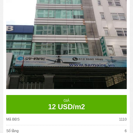
GIÁ
12 USD/m2
Mã BĐS
1110
Số tầng
6