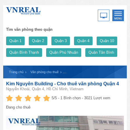
Tìm văn phòng theo quận
Quận 1
Quận 2
Quận 3
Quận 4
Quận 10
Quận Bình Thạnh
Quận Phú Nhuận
Quận Tân Bình
Trang chủ
Văn phòng cho thuê
Kim Nguyên Building - Cho thuê văn phòng Q
Kim Nguyên Building - Cho thuê văn phòng Quận 4
Nguyễn Khoái, Quận 4, Hồ Chí Minh, Vietnam
5
/5 -
1
Bình chọn - 3021 Lượt xem
Đang cho thuê