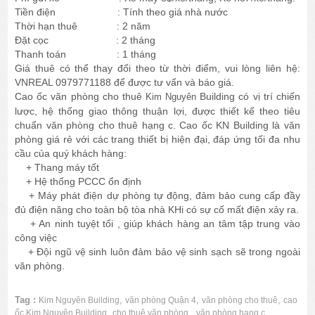
Tiền điện : Tính theo giá nhà nước
Thời hạn thuê : 2 năm
Đặt cọc : 2 tháng
Thanh toán : 1 tháng
Giá thuê có thể thay đổi theo từ thời điểm, vui lòng liên hệ:
VNREAL 0979771188 để được tư vấn và báo giá.
Cao ốc văn phòng cho thuê
Building có vị trí chiến
Kim Nguyên
lược, hệ thống giao thông thuận lợi, được thiết kế theo tiêu
chuẩn văn phòng cho thuê hạng c. Cao ốc KN Building là văn
phòng giá rẻ với các trang thiết bị hiện đại, đáp ứng tối đa nhu
cầu của quý khách hàng:
+ Thang máy tốt
+ Hệ thống PCCC ổn định
+ Máy phát điện dự phòng tự động, đảm bảo cung cấp đầy
đủ điện năng cho toàn bộ tòa nhà KHi có sự cố mất điện xảy ra.
+ An ninh tuyệt tối , giúp khách hàng an tâm tập trung vào
công việc
+ Đội ngũ vệ sinh luôn đảm bảo vệ sinh sạch sẽ trong ngoài
văn phòng.
Tag :
,
,
,
Kim Nguyên Building
văn phòng Quận 4
văn phòng cho thuê
cao
,
,
ốc Kim Nguyên Building
cho thuê văn phòng
văn phòng hạng c.