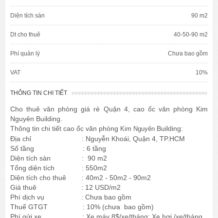
Diện tích sàn
90 m2
Dt cho thuê
40-50-90 m2
Phí quản lý
Chưa bao gồm
VAT
10%
THÔNG TIN CHI TIẾT
Cho thuê văn phòng giá rẻ Quận 4, cao ốc văn phòng Kim
Nguyên Building.
Thông tin chi tiết cao ốc văn phòng
Building:
Kim Nguyên
Địa chỉ : Nguyễn Khoái, Quận 4, TP.HCM
Số tầng : 6 tầng
Diện tích sàn : 90 m2
Tổng diện tích : 550m2
Diện tích cho thuê : 40m2 - 50m2 - 90m2
Giá thuê : 12 USD/m2
Phí dịch vụ : Chưa bao gồm
Thuế GTGT : 10% (chưa bao gồm)
Phí gửi xe : Xe máy 8$/xe/tháng; Xe hơi /xe/tháng.