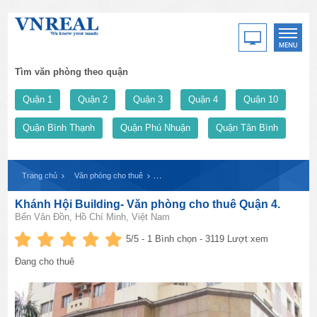
Tìm văn phòng theo quận
Quận 1
Quận 2
Quận 3
Quận 4
Quận 10
Quận Bình Thạnh
Quận Phú Nhuận
Quận Tân Bình
Trang chủ
Văn phòng cho thuê
Khánh Hội Building- Văn phòng cho thuê Quận
Khánh Hội Building- Văn phòng cho thuê Quận 4.
Bến Vân Đồn, Hồ Chí Minh, Việt Nam
5
/5 -
1
Bình chọn - 3119 Lượt xem
Đang cho thuê