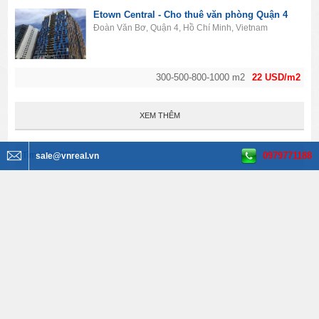
Etown Central - Cho thuê văn phòng Quận 4
Đoàn Văn Bơ, Quận 4, Hồ Chí Minh, Vietnam
300-500-800-1000 m2
22 USD/m2
XEM THÊM
0979771188
Tìm kiếm BĐS
sale@vnreal.vn
Văn phòng cho thuê
Tất cả quận huyện
Tất cả phường
Tất cả đường
Tất cả diện tích