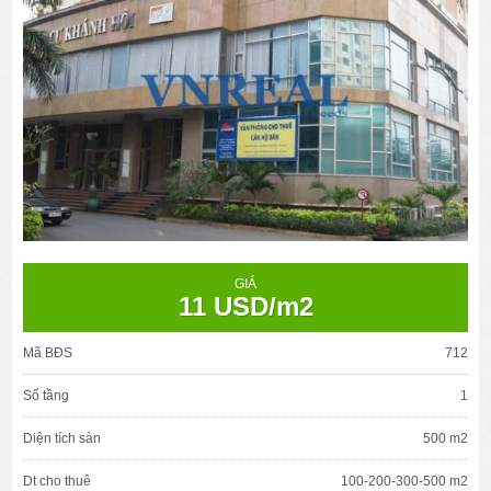
GIÁ
11 USD/m2
Mã BĐS
712
Số tầng
1
Diện tích sàn
500 m2
Dt cho thuê
100-200-300-500 m2