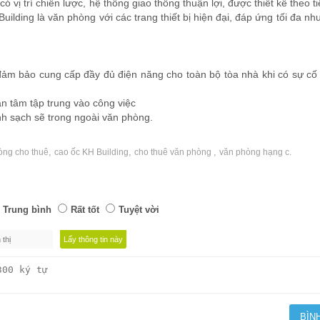
 vị trí chiến lược, hệ thống giao thông thuận lợi, được thiết kế theo t
ilding là văn phòng với các trang thiết bị hiện đại, đáp ứng tối đa nh
m bảo cung cấp đầy đủ điện năng cho toàn bộ tòa nhà khi có sự cố
n tâm tập trung vào công việc
h sạch sẽ trong ngoài văn phòng.
,
,
,
òng cho thuê
cao ốc KH Building
cho thuê văn phòng
văn phòng hạng c.
Trung bình
Rất tốt
Tuyệt vời