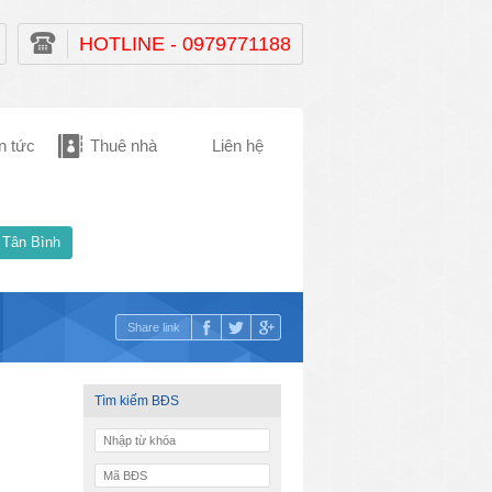
HOTLINE - 0979771188
n tức
Thuê nhà
Liên hệ
 Tân Bình
Share link
Tìm kiếm BĐS