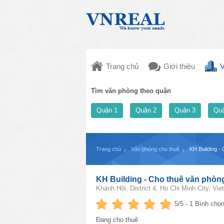
Trang chủ
Giới thiệu
V
Tìm văn phòng theo quận
Quận 1
Quận 2
Quận 3
Quậ
Trang chủ
Văn phòng cho thuê
KH Building -
KH Building - Cho thuê văn phòn
Khánh Hội, District 4, Ho Chi Minh City, Vi
5
/5 -
1
Bình chọn
Đang cho thuê