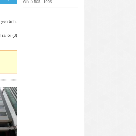
Giá từ 50$ - 100$
 yên tĩnh,
Trả lời (0)