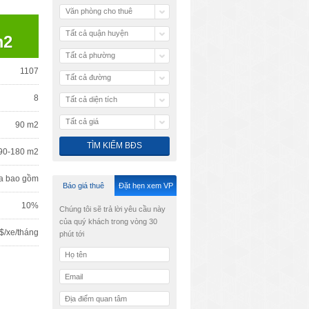
Văn phòng cho thuê
Tất cả quận huyện
m2
Tất cả phường
1107
Tất cả đường
8
Tất cả diện tích
Tất cả giá
90 m2
90-180 m2
a bao gồm
Báo giá thuê
Đặt hẹn xem VP
10%
Chúng tôi sẽ trả lời yêu cầu này
của quý khách trong vòng 30
$/xe/tháng
phút tới