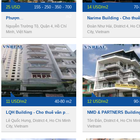
25 USD
155 - 250 - 350 - 700
14 USD/m2
70
m2
Phượng Long 2 - Cho thuê văn phòng Quận 4
Nguyễn Trường Tộ, Quận 4, Hồ Chí
Đoàn Như Hài, District 4, Ho C
Minh, Việt Nam
City, Vietnam
11 USD/m2
40-80 m2
12 USD/m2
90
LQH Building - Cho thuê văn phòng Quận 4
Lê Quốc Hưng, District 4, Ho Chi Minh
Tôn Đản, District 4, Ho Chi Minh
City, Vietnam
Vietnam