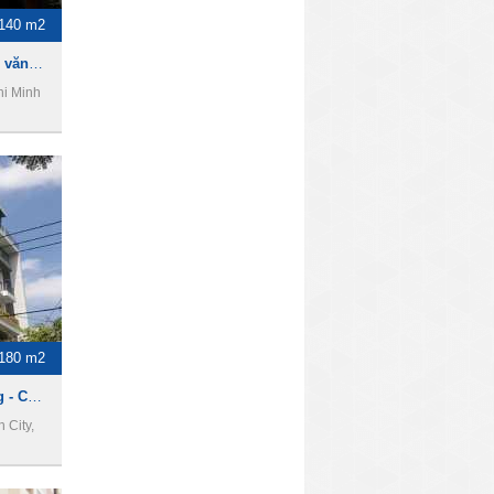
-140 m2
Narime Building - Cho thuê văn phòng Quận 4
hi Minh
-180 m2
NMD & PARTNERS Building - Cho thuê văn phòng Quận 4
 City,