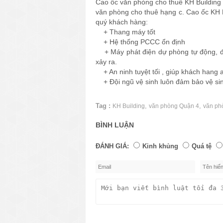
Cao ốc văn phòng cho thuê KH Building có
văn phòng cho thuê hạng c. Cao ốc KH Bu
quý khách hàng:
+ Thang máy tốt
+ Hệ thống PCCC ổn định
+ Máy phát điện dự phòng tự động, đả
xảy ra.
+ An ninh tuyệt tối , giúp khách hang a
+ Đội ngũ vệ sinh luôn đảm bảo vệ sin
Tag :
,
,
KH Building
văn phòng Quận 4
văn ph
BÌNH LUẬN
ĐÁNH GIÁ:
Kinh khủng
Quá tệ