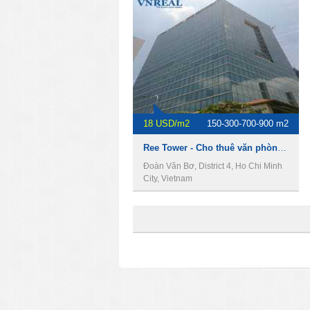
18 USD/m2
150-300-700-900 m2
Ree Tower - Cho thuê văn phòng Quận 4
Đoàn Văn Bơ, District 4, Ho Chi Minh
City, Vietnam