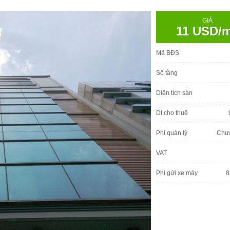
GIÁ
11 USD/
Mã BĐS
Số tầng
Diện tích sàn
Dt cho thuê
Phí quản lý
Chư
VAT
Phí gửi xe máy
8