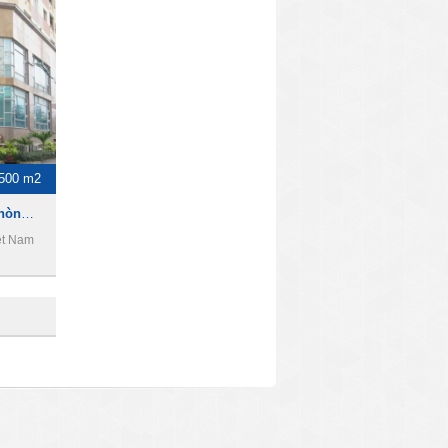
-500 m2
Khánh Hội Building- Văn phòng cho thuê Quận 4.
ệt Nam