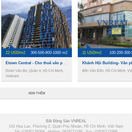
22 USD/m2
300-500-800-1000 m2
11 USD/m2
100-200-300
Etown Central - Cho thuê văn phòng Quận 4
Đoàn Văn Bơ, Quận 4, Hồ Chí Minh,
Bến Vân Đồn, Hồ Chí Minh, Vi
Vietnam
XEM THÊM
Bất Động Sản VNREAL
142 Hoa Lan, Phường 2, Quận Phú Nhuận, Hồ Chí Minh, Việt Nam
Tel: 02835176058 - Hotline: 0979771188 - Fax: 02835171995