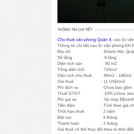
THÔNG TIN CHI TIẾT
Cho thuê văn phòng Quận 4
, cao ốc vă
Thông tin chi tiết cao ốc văn phòng KH B
Địa chỉ : Khánh Hội, Quận 
Số tầng : 8 tầng
Diện tích sàn : 90 m2
Tổng diện tích : 720m2
Diện tích cho thuê : 90m2 - 180m2
Giá thuê : 11 USD/m2
Phí dịch vụ : Chưa bao gồm
Thuế GTGT : 10% (chưa bao 
Phí gửi xe : Xe máy 8$/xe/tháng;
Tiền điện : Tính theo giá nh
Thời hạn thuê : 2 năm
Đặt cọc : 3 tháng
Thanh toán : 1 tháng
Giá thuê có thể thay đổi theo từ thời đ