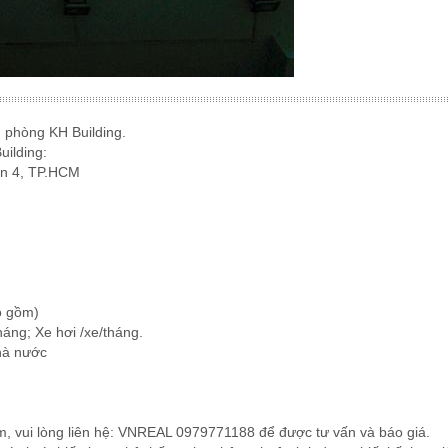
n phòng KH Building.
uilding:
4, TP.HCM
gồm)
 Xe hơi /xe/tháng.
à nước
iểm, vui lòng liên hệ: VNREAL 0979771188 để được tư vấn và báo giá.