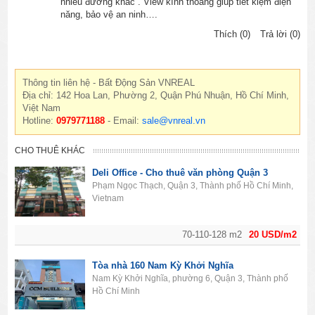
nhiều đường khác . View kính thoáng giúp tiết kiệm điện
năng, bảo vệ an ninh….
Thích (0)
Trả lời (0)
Thông tin liên hệ - Bất Động Sản VNREAL
Địa chỉ: 142 Hoa Lan, Phường 2, Quận Phú Nhuận, Hồ Chí Minh,
Việt Nam
Hotline:
0979771188
- Email:
sale@vnreal.vn
CHO THUÊ KHÁC
Deli Office - Cho thuê văn phòng Quận 3
Phạm Ngọc Thạch, Quận 3, Thành phố Hồ Chí Minh,
Vietnam
70-110-128 m2
20 USD/m2
Tòa nhà 160 Nam Kỳ Khởi Nghĩa
Nam Kỳ Khởi Nghĩa, phường 6, Quận 3, Thành phố
Hồ Chí Minh