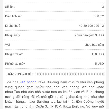
Số tầng
3
Diện tích sàn
500 m2
Dt cho thuê
40-80-100-120 m2
Phí quản lý
chưa bao gồm 3 USD
VAT
chưa bao gồm
Phí gửi xe ôtô
150 USD
Phí gửi xe máy
5 USD
THÔNG TIN CHI TIẾT
Tòa nhà
văn phòng
Itaxa Building nằm ở vị trí khu văn phòng
xung quanh gồm nhiều tòa nhà văn phòng lớn nhỏ khác
nhau,Tòa nhà của nhà nước nên có khuôn viên và lối đi chung
tương đối rộng rãi và chỗ giữ xe cũng đáp ứng nhu càu cho
khách hàng.. Itaxa Building tọa lạc tại mặt tiền đường huyết
mạch tại trung tâm Quận 3, TPHCM: Itaxa Building. Với quy mô