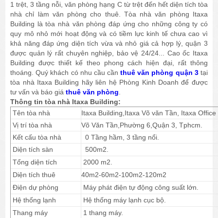
1 trệt, 3 tầng nỗi, văn phòng hạng C từ trệt đến hết diện tích tòa
nhà chỉ làm văn phòng cho thuê. Tòa nhà văn phòng Itaxa
Building là tòa nhà văn phòng đáp ứng cho những công ty có
quy mô nhỏ mới hoạt động và có tiềm lực kinh tế chưa cao vì
khả năng đáp ứng diện tích vừa và nhỏ giá cả hợp lý, quận 3
được quản lý rất chuyên nghiệp, bảo vệ 24/24... Cao ốc Itaxa
Building được thiết kế theo phong cách hiện đại, rất thông
thoáng. Quý khách có nhu cầu cần
thuê văn phòng quận 3
tại
tòa nhà Itaxa Building hãy liên hệ Phòng Kinh Doanh để được
tư vấn và báo giá
thuê văn phòng
.
Thông tin tòa nhà Itaxa Building:
Tên tòa nhà
Itaxa Building,Itaxa Võ văn Tần, Itaxa Office
Vị trí tòa nhà
Võ Văn Tần,Phường 6,Quận 3, Tphcm.
Kết cấu tòa nhà
0 Tầng hầm, 3 tầng nổi.
Diện tích sàn
500m2.
Tổng diện tích
2000 m2.
Diện tích thuê
40m2-60m2-100m2-120m2
Điện dự phòng
Máy phát điện tự động công suất lớn.
Hệ thống lạnh
Hệ thống máy lạnh cục bộ.
Thang máy
1 thang máy.