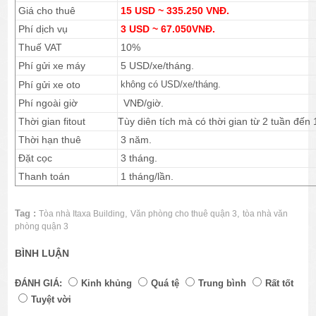
Giá cho thuê
15 USD ~ 335.250 VNĐ.
Phí dịch vụ
3 USD ~ 67.050VNĐ.
Thuế VAT
10%
Phí gửi xe máy
5 USD/xe/tháng.
Phí gửi xe oto
không có USD/xe/tháng.
Phí ngoài giờ
VNĐ/giờ.
Thời gian fitout
Tùy diên tích mà có thời gian từ 2 tuần đến 
Thời hạn thuê
3 năm.
Đặt cọc
3 tháng.
Thanh toán
1 tháng/lần.
Tag :
,
,
Tòa nhà Itaxa Building
Văn phòng cho thuê quận 3
tòa nhà văn
phòng quận 3
BÌNH LUẬN
ĐÁNH GIÁ:
Kinh khủng
Quá tệ
Trung bình
Rất tốt
Tuyệt vời