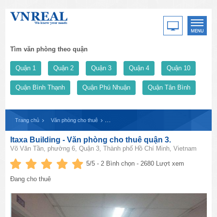
Tìm văn phòng theo quận
Quận 1
Quận 2
Quận 3
Quận 4
Quận 10
Quận Bình Thạnh
Quận Phú Nhuận
Quận Tân Bình
Trang chủ
Văn phòng cho thuê
Itaxa Building - Văn phòng cho thuê quận 3.
Itaxa Building - Văn phòng cho thuê quận 3.
Võ Văn Tần, phường 6, Quận 3, Thành phố Hồ Chí Minh, Vietnam
5
/5 -
2
Bình chọn - 2680 Lượt xem
Đang cho thuê