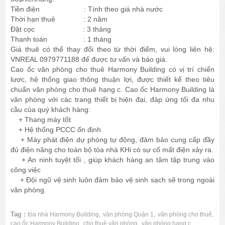
Tiền điện : Tính theo giá nhà nước
Thời hạn thuê : 2 năm
Đặt cọc : 3 tháng
Thanh toán : 1 tháng
Giá thuê có thể thay đổi theo từ thời điểm, vui lòng liên hệ:
VNREAL 0979771188 để được tư vấn và báo giá.
Cao ốc văn phòng cho thuê Harmony Building có vị trí chiến
lược, hệ thống giao thông thuận lợi, được thiết kế theo tiêu
chuẩn văn phòng cho thuê hạng c. Cao ốc Harmony Building là
văn phòng với các trang thiết bị hiện đại, đáp ứng tối đa nhu
cầu của quý khách hàng:
+ Thang máy tốt
+ Hệ thống PCCC ổn định
+ Máy phát điện dự phòng tự động, đảm bảo cung cấp đầy
đủ điện năng cho toàn bộ tòa nhà KHi có sự cố mất điện xảy ra.
+ An ninh tuyệt tối , giúp khách hàng an tâm tập trung vào
công việc
+ Đội ngũ vệ sinh luôn đảm bảo vệ sinh sạch sẽ trong ngoài
văn phòng.
Tag :
,
,
,
tòa nhà Harmony Building
văn phòng Quận 1
văn phòng cho thuê
,
,
cao ốc Harmony Building
cho thuê văn phòng
văn phòng hạng c.