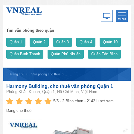
Tìm văn phòng theo quận
Quận 1
Quận 2
Quận 3
Quận 4
Quận 10
Quận Bình Thạnh
Quận Phú Nhuận
Quận Tân Bình
Trang chủ
Văn phòng cho thuê
Harmony Building, cho thuê văn phòng Quận 
Harmony Building, cho thuê văn phòng Quận 1
Phùng Khắc Khoan, Quận 1, Hồ Chí Minh, Việt Nam
5
/5 -
2
Bình chọn - 2142 Lượt xem
Đang cho thuê