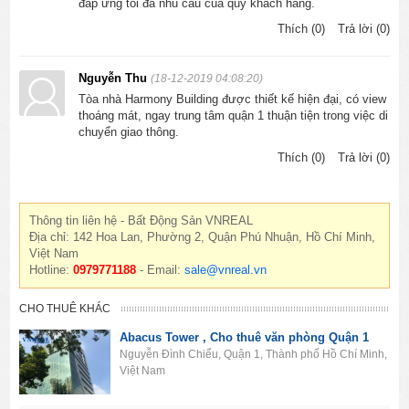
đáp ứng tối đa nhu cầu của quý khách hàng.
Thích (0)
Trả lời (0)
Nguyễn Thu
(18-12-2019 04:08:20)
Tòa nhà Harmony Building được thiết kế hiện đại, có view
thoáng mát, ngay trung tâm quận 1 thuận tiện trong việc di
chuyển giao thông.
Thích (0)
Trả lời (0)
Thông tin liên hệ - Bất Động Sản VNREAL
Địa chỉ: 142 Hoa Lan, Phường 2, Quận Phú Nhuận, Hồ Chí Minh,
Việt Nam
Hotline:
0979771188
- Email:
sale@vnreal.vn
CHO THUÊ KHÁC
Abacus Tower , Cho thuê văn phòng Quận 1
Nguyễn Đình Chiểu, Quận 1, Thành phố Hồ Chí Minh,
Việt Nam