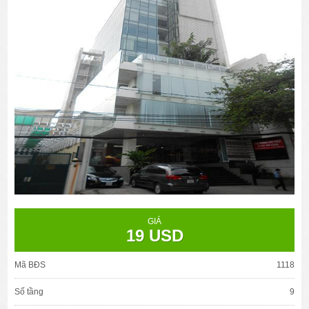
GIÁ
19 USD
Mã BĐS
1118
Số tầng
9