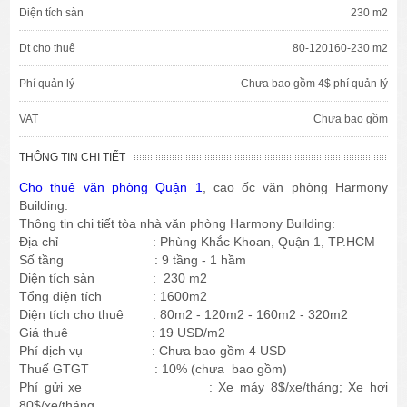
Diện tích sàn
230 m2
Dt cho thuê
80-120160-230 m2
Phí quản lý
Chưa bao gồm 4$ phí quản lý
VAT
Chưa bao gồm
THÔNG TIN CHI TIẾT
Cho thuê văn phòng Quận 1
, cao ốc văn phòng Harmony
Building.
Thông tin chi tiết tòa nhà văn phòng Harmony Building:
Địa chỉ : Phùng Khắc Khoan, Quận 1, TP.HCM
Số tầng : 9 tầng - 1 hầm
Diện tích sàn : 230 m2
Tổng diện tích : 1600m2
Diện tích cho thuê : 80m2 - 120m2 - 160m2 - 320m2
Giá thuê : 19 USD/m2
Phí dịch vụ : Chưa bao gồm 4 USD
Thuế GTGT : 10% (chưa bao gồm)
Phí gửi xe : Xe máy 8$/xe/tháng; Xe hơi
80$/xe/tháng.