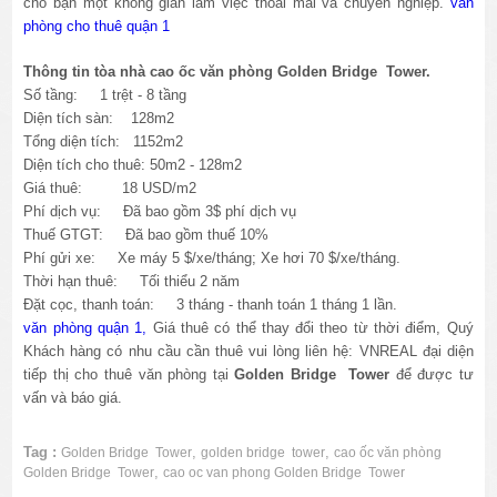
cho bạn một không gian làm việc thoải mái và chuyên nghiệp.
văn
phòng cho thuê quận 1
Thông tin tòa nhà cao ốc văn phòng Golden Bridge Tower.
Số tầng: 1 trệt - 8 tầng
Diện tích sàn: 128m2
Tổng diện tích: 1152m2
Diện tích cho thuê: 50m2 - 128m2
Giá thuê: 18 USD/m2
Phí dịch vụ: Đã bao gồm 3$ phí dịch vụ
Thuế GTGT: Đã bao gồm thuế 10%
Phí gửi xe: Xe máy 5 $/xe/tháng; Xe hơi 70 $/xe/tháng.
Thời hạn thuê: Tối thiểu 2 năm
Đặt cọc, thanh toán: 3 tháng - thanh toán 1 tháng 1 lần.
văn phòng quận 1,
Giá thuê có thể thay đổi theo từ thời điểm, Quý
Khách hàng có nhu cầu cần thuê vui lòng liên hệ: VNREAL đại diện
tiếp thị cho thuê văn phòng tại
Golden Bridge Tower
để được tư
vấn và báo giá.
Tag :
,
,
Golden Bridge Tower
golden bridge tower
cao ốc văn phòng
,
Golden Bridge Tower
cao oc van phong Golden Bridge Tower