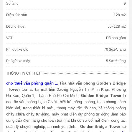
Số tầng
9
Diện tích sàn
128 m2
Dt cho thuê
50- 128 m2
VAT
Đã bao gồm
Phí gửi xe ôtô
70 $/xe/tháng
Phí gửi xe máy
5 $/xe/tháng
THÔNG TIN CHI TIẾT
Golden Bridge
cho thuê văn phòng quận 1
, Tòa nhà văn phòng
Tower
tọa lạc tại mặt tiền đường Nguyễn Thị Minh Khai, Phường
Đa Kao, Quận 1, Thành Phố Hồ Chí Minh.
Golden Bridge Tower
là
cao ốc văn phòng hạng C với thiết kế thông thoáng, theo phong cách
hiện đại, trang thiết bị mới, thang máy tốc độ cao, hệ thống phòng
cháy chữa cháy tự động, máy phát điện dự phòng tự động đảm bảo
cung cấp điện năng cho toàn tòa nhà khi có sự cố mất điện, công tác
quản lý chuyên nghiệp, an ninh yên tĩnh...
Golden Bridge Tower
sẽ