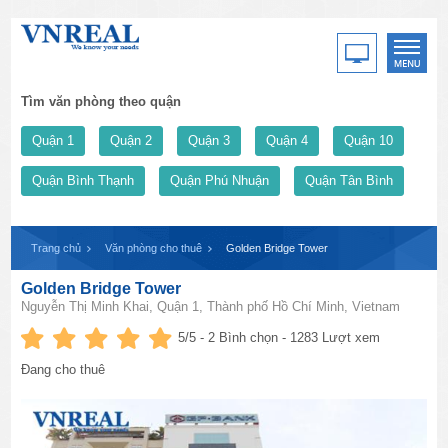
Tìm văn phòng theo quận
Quận 1
Quận 2
Quận 3
Quận 4
Quận 10
Quận Bình Thạnh
Quận Phú Nhuận
Quận Tân Bình
Trang chủ
Văn phòng cho thuê
Golden Bridge Tower
Golden Bridge Tower
Nguyễn Thị Minh Khai, Quận 1, Thành phố Hồ Chí Minh, Vietnam
5
/5 -
2
Bình chọn - 1283 Lượt xem
Đang cho thuê