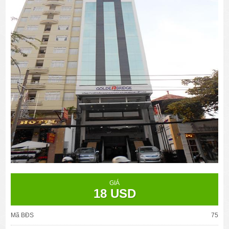
GIÁ
18 USD
Mã BĐS
75