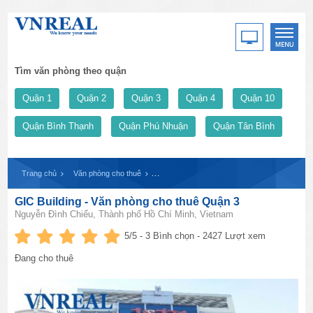
Tìm văn phòng theo quận
Quận 1
Quận 2
Quận 3
Quận 4
Quận 10
Quận Bình Thạnh
Quận Phú Nhuận
Quận Tân Bình
Trang chủ
Văn phòng cho thuê
GIC Building - Văn phòng cho thuê Quận 3
GIC Building - Văn phòng cho thuê Quận 3
Nguyễn Đình Chiểu, Thành phố Hồ Chí Minh, Vietnam
5
/5 -
3
Bình chọn - 2427 Lượt xem
Đang cho thuê