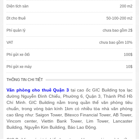
Diện tích sàn
200 m2
Dt cho thuê
50-100-200 m2
Phí quản lý
chưa bao gồm 2$
VAT
chưa bao gồm 10%
Phí gửi xe ôtô
100$
Phí gửi xe máy
10$
THÔNG TIN CHI TIẾT
Văn phòng cho thuê Quận 3
tại cao ốc GIC Building tọa lạc
đường Nguyễn Đình Chiểu, Phường 6, Quận 3, Thành Phố Hồ
Chí Minh. GIC Building nằm trong quần thể văn phòng tiêu
chuẩn, trong vòng bán kính 1km có nhiều tòa nhà văn phòng
cao tầng như: Saigon Tower, Bitexco Financial Tower, AB Tower,
Vincom center, Viettin Bank Tower, Lim Tower, Lancaster
Building, Nguyễn Kim Building, Báo Lao Động.