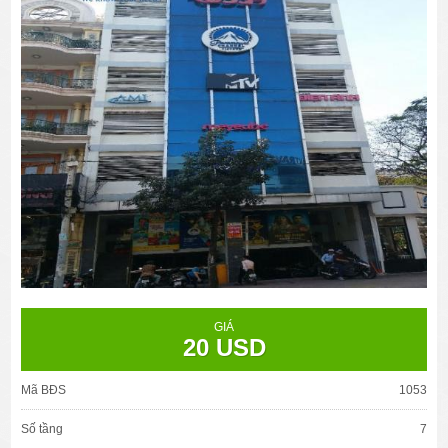
GIÁ
20 USD
Mã BĐS
1053
Số tầng
7