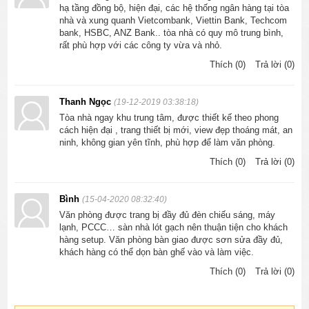
hạ tầng đồng bộ, hiện đại, các hệ thống ngân hàng tại tòa
nhà và xung quanh Vietcombank, Viettin Bank, Techcom
bank, HSBC, ANZ Bank.. tòa nhà có quy mô trung bình,
rất phù hợp với các công ty vừa và nhỏ.
Thích (0)
Trả lời (0)
Thanh Ngọc
(19-12-2019 03:38:18)
Tòa nhà ngay khu trung tâm, được thiết kế theo phong
cách hiện đại , trang thiết bị mới, view đẹp thoáng mát, an
ninh, không gian yên tĩnh, phù hợp để làm văn phòng.
Thích (0)
Trả lời (0)
Bình
(15-04-2020 08:32:40)
Văn phòng được trang bị đầy đủ đèn chiếu sáng, máy
lạnh, PCCC… sàn nhà lót gạch nên thuận tiện cho khách
hàng setup. Văn phòng bàn giao được sơn sửa đầy đủ,
khách hàng có thể dọn bàn ghế vào và làm việc.
Thích (0)
Trả lời (0)