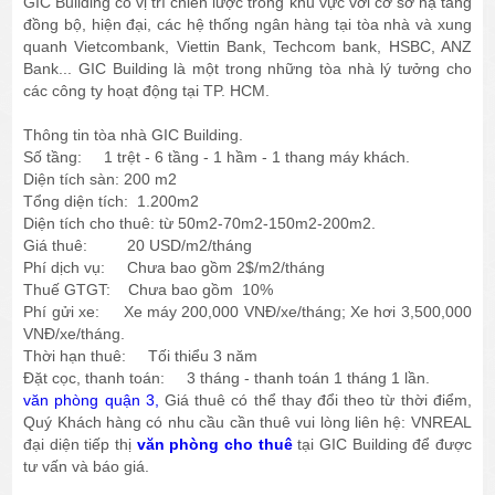
GIC Building có vị trí chiến lược trong khu vực với cơ sở hạ tầng
đồng bộ, hiện đại, các hệ thống ngân hàng tại tòa nhà và xung
quanh Vietcombank, Viettin Bank, Techcom bank, HSBC, ANZ
Bank... GIC Building là một trong những tòa nhà lý tưởng cho
các công ty hoạt động tại TP. HCM.
Thông tin tòa nhà GIC Building.
Số tầng: 1 trệt - 6 tầng - 1 hầm - 1 thang máy khách.
Diện tích sàn: 200 m2
Tổng diện tích: 1.200m2
Diện tích cho thuê: từ 50m2-70m2-150m2-200m2.
Giá thuê: 20 USD/m2/tháng
Phí dịch vụ: Chưa bao gồm 2$/m2/tháng
Thuế GTGT: Chưa bao gồm 10%
Phí gửi xe: Xe máy 200,000 VNĐ/xe/tháng; Xe hơi 3,500,000
VNĐ/xe/tháng.
Thời hạn thuê: Tối thiểu 3 năm
Đặt cọc, thanh toán: 3 tháng - thanh toán 1 tháng 1 lần.
văn phòng quận 3,
Giá thuê có thể thay đổi theo từ thời điểm,
Quý Khách hàng có nhu cầu cần thuê vui lòng liên hệ: VNREAL
đại diện tiếp thị
văn phòng cho thuê
tại GIC Building để được
tư vấn và báo giá.