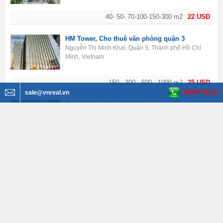
40- 50- 70-100-150-300 m2
22 USD
HM Tower, Cho thuê văn phòng quận 3
Nguyễn Thị Minh Khai, Quận 3, Thành phố Hồ Chí
Minh, Vietnam
150 - 300 - 600 - 1000 m2
25 USD
0979771188
sale@vnreal.vn
Quốc Cường Land Building
82 Võ Văn Tần, Phường 6, Quận 3, Thành phố Hồ Chí
Minh, Vietnam
135-165-300 m2
19 USD
Jea Building, cho thuê văn phòng Quận 3
Lý Chính Thắng, Quận 3, Thành phố Hồ Chí Minh,
Vietnam
180 – 360 – 750 – 900 m2
28 USD