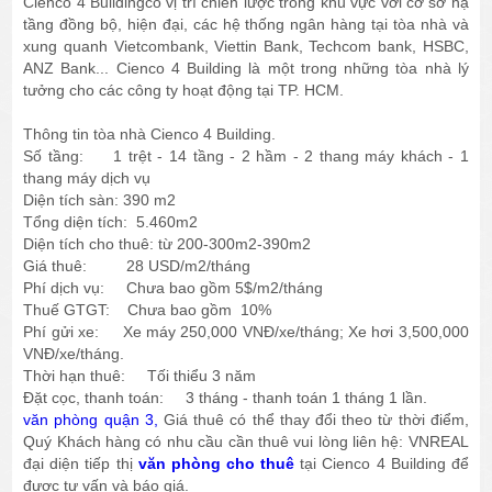
Cienco 4 Buildingcó vị trí chiến lược trong khu vực với cơ sở hạ
tầng đồng bộ, hiện đại, các hệ thống ngân hàng tại tòa nhà và
xung quanh Vietcombank, Viettin Bank, Techcom bank, HSBC,
ANZ Bank... Cienco 4 Building là một trong những tòa nhà lý
tưởng cho các công ty hoạt động tại TP. HCM.
Thông tin tòa nhà Cienco 4 Building.
Số tầng: 1 trệt - 14 tầng - 2 hầm - 2 thang máy khách - 1
thang máy dịch vụ
Diện tích sàn: 390 m2
Tổng diện tích: 5.460m2
Diện tích cho thuê: từ 200-300m2-390m2
Giá thuê: 28 USD/m2/tháng
Phí dịch vụ: Chưa bao gồm 5$/m2/tháng
Thuế GTGT: Chưa bao gồm 10%
Phí gửi xe: Xe máy 250,000 VNĐ/xe/tháng; Xe hơi 3,500,000
VNĐ/xe/tháng.
Thời hạn thuê: Tối thiểu 3 năm
Đặt cọc, thanh toán: 3 tháng - thanh toán 1 tháng 1 lần.
văn phòng quận 3,
Giá thuê có thể thay đổi theo từ thời điểm,
Quý Khách hàng có nhu cầu cần thuê vui lòng liên hệ: VNREAL
đại diện tiếp thị
văn phòng cho thuê
tại Cienco 4 Building để
được tư vấn và báo giá.