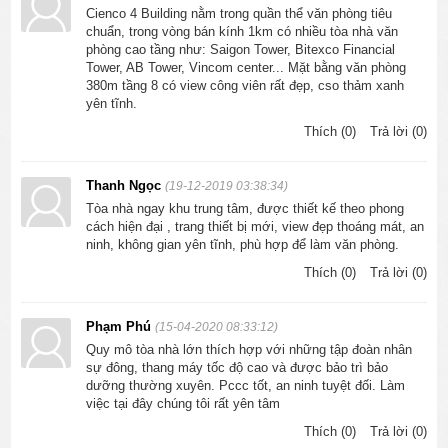
Cienco 4 Building nằm trong quần thể văn phòng tiêu
chuẩn, trong vòng bán kính 1km có nhiều tòa nhà văn
phòng cao tầng như: Saigon Tower, Bitexco Financial
Tower, AB Tower, Vincom center... Mặt bằng văn phòng
380m tầng 8 có view công viên rất đẹp, cso thảm xanh
yên tĩnh.
Thích (0)
Trả lời (0)
Thanh Ngọc
(19-12-2019 03:38:34)
Tòa nhà ngay khu trung tâm, được thiết kế theo phong
cách hiện đại , trang thiết bị mới, view đẹp thoáng mát, an
ninh, không gian yên tĩnh, phù hợp để làm văn phòng.
Thích (0)
Trả lời (0)
Phạm Phú
(15-04-2020 08:33:12)
Quy mô tòa nhà lớn thích hợp với những tập đoàn nhân
sự đông, thang máy tốc độ cao và được bảo trì bảo
dưỡng thường xuyên. Pccc tốt, an ninh tuyệt đối. Làm
việc tại đây chúng tôi rất yên tâm
Thích (0)
Trả lời (0)