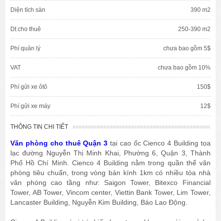
Diện tích sàn
390 m2
Dt cho thuê
250-390 m2
Phí quản lý
chưa bao gồm 5$
VAT
chưa bao gồm 10%
Phí gửi xe ôtô
150$
Phí gửi xe máy
12$
THÔNG TIN CHI TIẾT
Văn phòng cho thuê Quận 3
tại cao ốc Cienco 4 Building tọa
lạc đường Nguyễn Thị Minh Khai, Phường 6, Quận 3, Thành
Phố Hồ Chí Minh. Cienco 4 Building nằm trong quần thể văn
phòng tiêu chuẩn, trong vòng bán kính 1km có nhiều tòa nhà
văn phòng cao tầng như: Saigon Tower, Bitexco Financial
Tower, AB Tower, Vincom center, Viettin Bank Tower, Lim Tower,
Lancaster Building, Nguyễn Kim Building, Báo Lao Động.