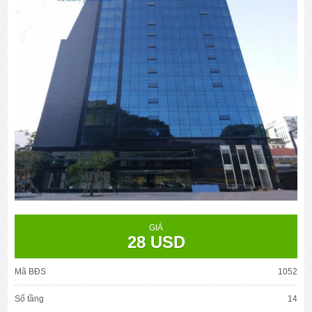
GIÁ
28 USD
Mã BĐS
1052
Số tầng
14