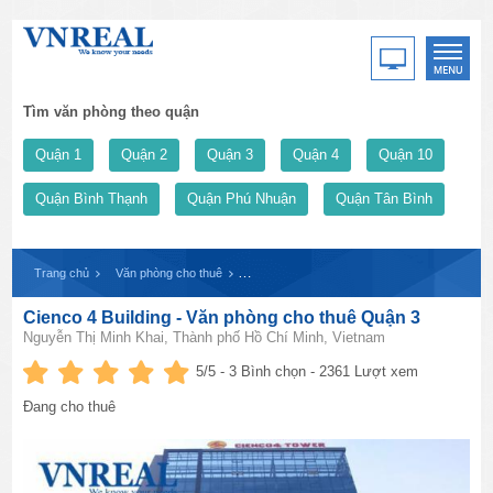
Tìm văn phòng theo quận
Quận 1
Quận 2
Quận 3
Quận 4
Quận 10
Quận Bình Thạnh
Quận Phú Nhuận
Quận Tân Bình
Trang chủ
Văn phòng cho thuê
Cienco 4 Building - Văn phòng cho thuê Quận
Cienco 4 Building - Văn phòng cho thuê Quận 3
Nguyễn Thị Minh Khai, Thành phố Hồ Chí Minh, Vietnam
5
/5 -
3
Bình chọn - 2361 Lượt xem
Đang cho thuê