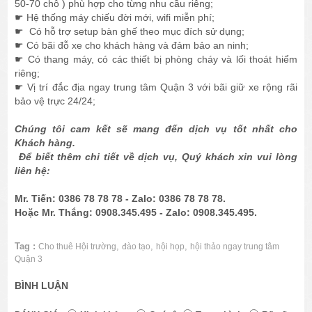
50-70 chỗ ) phù hợp cho từng nhu cầu riêng;
☛ Hệ thống máy chiếu đời mới, wifi miễn phí;
☛ Có hỗ trợ setup bàn ghế theo mục đích sử dụng;
☛ Có bãi đỗ xe cho khách hàng và đảm bảo an ninh;
☛ Có thang máy, có các thiết bị phòng cháy và lối thoát hiểm
riêng;
☛ Vị trí đắc địa ngay trung tâm Quận 3 với bãi giữ xe rộng rãi
bảo vệ trực 24/24;
Chúng tôi cam kết sẽ mang đến dịch vụ tốt nhất cho
Khách hàng.
Để biết thêm chi tiết về dịch vụ, Quý khách xin vui lòng
liên hệ:
Mr. Tiến: 0386 78 78 78 - Zalo: 0386 78 78 78.
Hoặc Mr. Thắng: 0908.345.495 - Zalo: 0908.345.495.
Tag :
,
,
,
Cho thuê Hội trường
đào tạo
hội họp
hội thảo ngay trung tâm
Quận 3
BÌNH LUẬN