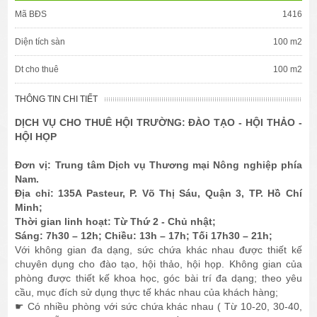
Mã BĐS
1416
Diện tích sàn
100 m2
Dt cho thuê
100 m2
THÔNG TIN CHI TIẾT
DỊCH VỤ CHO THUÊ HỘI TRƯỜNG:
ĐÀO TẠO - HỘI THẢO -
HỘI HỌP
Đơn vị: Trung tâm Dịch vụ Thương mại Nông nghiệp phía
Nam.
Địa chỉ: 135A Pasteur, P. Võ Thị Sáu, Quận 3, TP. Hồ Chí
Minh;
Thời gian linh hoạt: Từ Thứ 2 - Chủ nhật;
Sáng: 7h30 – 12h; Chiều: 13h – 17h; Tối 17h30 – 21h;
Với không gian đa dạng, sức chứa khác nhau được thiết kế
chuyên dụng cho đào tạo, hội thảo, hội họp. Không gian của
phòng được thiết kế khoa học, góc bài trí đa dạng; theo yêu
cầu, mục đích sử dụng thực tế khác nhau của khách hàng;
☛ Có nhiều phòng với sức chứa khác nhau ( Từ 10-20, 30-40,