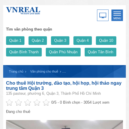
Tìm văn phòng theo quận
Quận 1
Quận 2
Quận 3
Quận 4
Quận 10
Quận Bình Thạnh
Quận Phú Nhuận
Quận Tân Bình
Trang chủ
Văn phòng cho thuê
Cho thuê Hội trường, đào tạo, hội họp, hội t
Cho thuê Hội trường, đào tạo, hội họp, hội thảo ngay
trung tâm Quận 3
135 pasteur, phường 6, Quận 3, Thành Phố Hồ Chí Minh
0
/5 -
0
Bình chọn - 3054 Lượt xem
Đang cho thuê