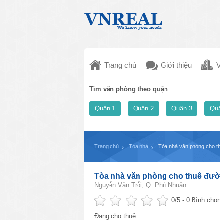
Trang chủ
Giới thiệu
V
Tìm văn phòng theo quận
Quận 1
Quận 2
Quận 3
Quậ
Trang chủ
Tòa nhà
Tòa nhà văn phòng cho t
Tòa nhà văn phòng cho thuê đườ
Nguyễn Văn Trỗi, Q. Phú Nhuận
0
/5 -
0
Bình chọn
Đang cho thuê