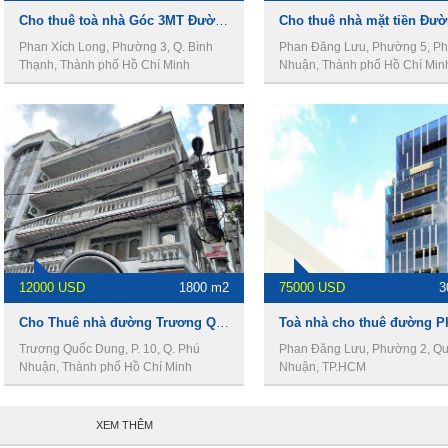
Cho thuê toà nhà Góc 3MT Đường Phan Xích Long, DT 38 x 26m, 4 lầu, Giá 38000usd
Phan Xích Long, Phường 3, Q. Bình
Phan Đăng Lưu, Phường 5, P
Thạnh, Thành phố Hồ Chí Minh
Nhuận, Thành phố Hồ Chí Min
12000 USD
1800 m2
75000 USD
3
Cho Thuê nhà đường Trương Quốc Dung, DT 15 x 30m, 1 trệt 3 lầu, Giá 12000usd
Trương Quốc Dung, P. 10, Q. Phú
Phan Đăng Lưu, Phường 2, Q
Nhuận, Thành phố Hồ Chí Minh
Nhuận, TP.HCM
XEM THÊM