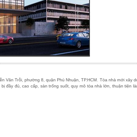
uyễn Văn Trỗi, phường 8, quận Phú Nhuận, TP.HCM. Tòa nhà mới xây d
ết bị đầy đủ, cao cấp, sàn trống suốt, quy mô tòa nhà lớn, thuận tiện là