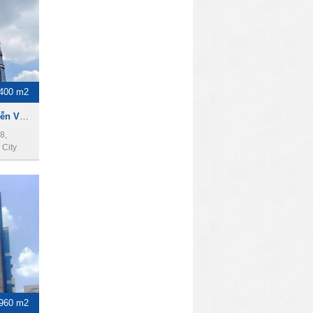
400 m2
Cho thuê tòa nhà 22A Nguyễn Văn Trỗi, Phú Nhuận, 14x30m, 2 hầm, 15 lầu, 5400m2.
8,
City
960 m2