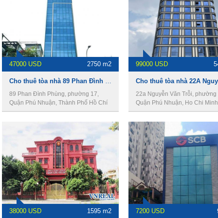
47000 USD
2750 m2
99000 USD
5
Cho thuê tòa nhà 89 Phan Đình Phùng, Quận Phú Nhuận, 9,5x43m, 2 hầm, 12 lầu, 2750m2.
89 Phan Đình Phùng, phường 17,
22a Nguyễn Văn Trỗi, phường 
Quận Phú Nhuận, Thành Phố Hồ Chí
Quận Phú Nhuận, Ho Chi Minh 
Minh
38000 USD
1595 m2
7200 USD