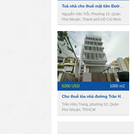
Toà nhà cho thuê mặt tiền Đường Nguyễn Văn Trỗi, DT 10 x 30m, 1 hầm 8 lầu, Giá 25000usd
Nguyễn Văn Trỗi, Phường 15, Quận
Phú Nhuận, Thành phố Hồ Chí Minh
6200 USD
1000 m2
Cho thuê tòa nhà đường Trần Hữu Trang, DT 10 x 21m, 1 hầm 7 lầu, Giá 6200usd
Trần Hữu Trang, phường 10, Quận
Phú Nhuận, TP.HCM