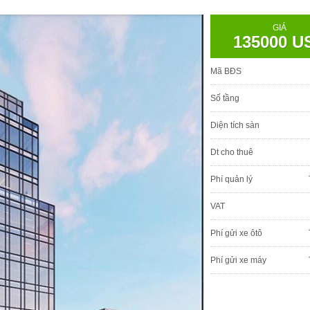
GIÁ
135000 U
Mã BĐS
Số tầng
Diện tích sàn
Dt cho thuê
Phí quản lý
VAT
Phí gửi xe ôtô
Phí gửi xe máy