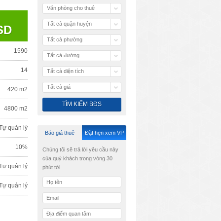
Văn phòng cho thuê
Tất cả quận huyện
SD
Tất cả phường
1590
Tất cả đường
14
Tất cả diện tích
Tất cả giá
420 m2
4800 m2
Tự quản lý
Báo giá thuê
Đặt hẹn xem VP
10%
Chúng tôi sẽ trả lời yêu cầu này
của quý khách trong vòng 30
Tự quản lý
phút tới
Tự quản lý