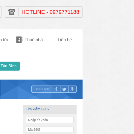
HOTLINE - 0979771188
n tức
Thuê nhà
Liên hệ
 Tân Bình
Share link
Tìm kiếm BĐS