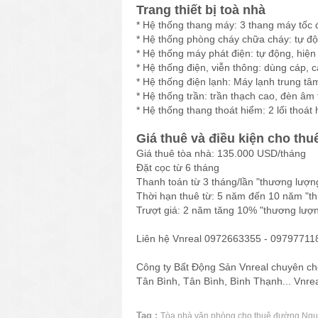
Trang thiết bị toà nhà
* Hệ thống thang máy: 3 thang máy tốc 
* Hệ thống phòng cháy chữa cháy: tự độ
* Hệ thống máy phát điện: tự động, hiện
* Hệ thống điện, viễn thông: dùng cáp, 
* Hệ thống điện lạnh: Máy lạnh trung tâ
* Hệ thống trần: trần thạch cao, đèn âm 
* Hệ thống thang thoát hiểm: 2 lối thoát
Giá thuê và điều kiện cho thu
Giá thuê tòa nhà: 135.000 USD/tháng
Đặt cọc từ 6 tháng
Thanh toán từ 3 tháng/lần "thương lượn
Thời hạn thuê từ: 5 năm đến 10 năm "t
Trượt giá: 2 năm tăng 10% "thương lượ
Liên hệ Vnreal 0972663355 - 0979771188
Công ty Bất Động Sản Vnreal chuyên ch
Tân Bình, Tân Bình, Bình Thạnh... Vnre
Tag :
Tòa nhà văn phòng cho thuê đường Ngu