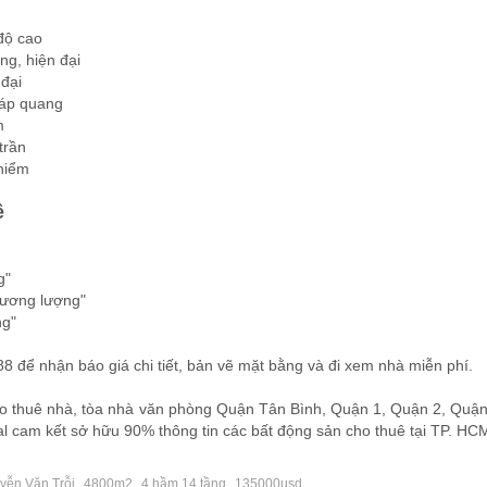
độ cao
ng, hiện đại
 đại
cáp quang
m
trần
 hiểm
ê
g"
hương lượng"
ng"
 để nhận báo giá chi tiết, bản vẽ mặt bằng và đi xem nhà miễn phí.
o thuê nhà, tòa nhà văn phòng Quận Tân Bình, Quận 1, Quận 2, Quậ
al cam kết sở hữu 90% thông tin các bất động sản cho thuê tại TP. HC
,
,
,
yễn Văn Trỗi
4800m2
4 hầm 14 tầng
135000usd