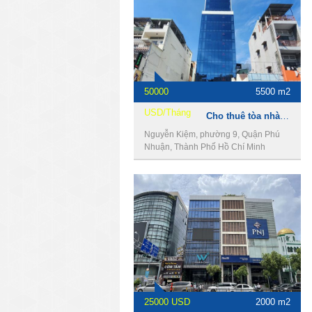
50000
5500 m2
USD/Tháng
Cho thuê tòa nhà 497 Nguyễn Kiệm, Phú Nhuận, 16x50m, 2 hầm, 12 lầu, 5500m2.
Nguyễn Kiệm, phường 9, Quận Phú
Nhuận, Thành Phố Hồ Chí Minh
25000 USD
2000 m2