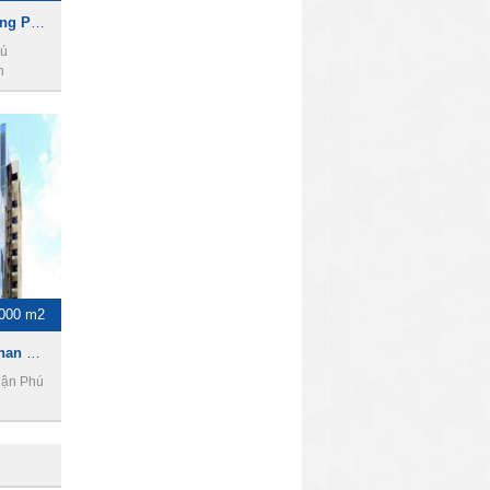
Cho thuê nhà mặt tiền Đường Phan Đăng Lưu, DT 8 x 20m, 1 Trệt 5 Lầu, Giá 7200usd
hú
h
000 m2
Toà nhà cho thuê đường Phan Đăng Lưu, DT 3000m2, 2 hầm 12 tầng, giá 75000usd
uận Phú