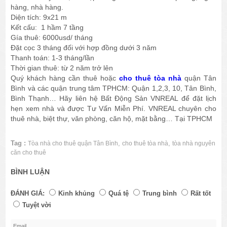
hàng, nhà hàng.
Diện tích: 9x21 m
Kết cấu: 1 hầm 7 tầng
Gía thuê: 6000usd/ tháng
Đặt cọc 3 tháng đối với hợp đồng dưới 3 năm
Thanh toán: 1-3 tháng/lần
Thời gian thuê: từ 2 năm trở lên
Quý khách hàng cần thuê hoặc
cho thuê tòa nhà
quận Tân
Bình và các quận trung tâm TPHCM: Quận 1,2,3, 10, Tân Bình,
Bình Thạnh… Hãy liên hệ Bất Động Sản VNREAL để đặt lịch
hẹn xem nhà và được Tư Vấn Miễn Phí. VNREAL chuyên cho
thuê nhà, biệt thự, văn phòng, căn hộ, mặt bằng… Tại TPHCM
Tag :
,
,
Tòa nhà cho thuê quận Tân Bình
cho thuê tòa nhà
tòa nhà nguyên
căn cho thuê
BÌNH LUẬN
ĐÁNH GIÁ:
Kinh khủng
Quá tệ
Trung bình
Rất tốt
Tuyệt vời