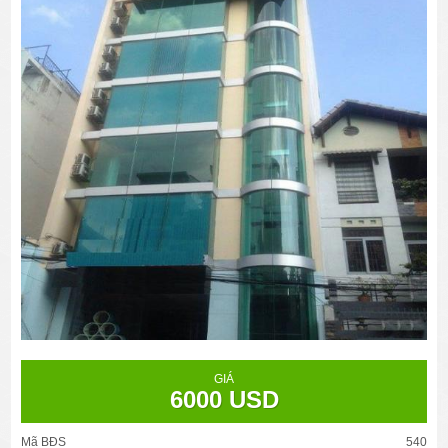
GIÁ
6000 USD
Mã BĐS
540