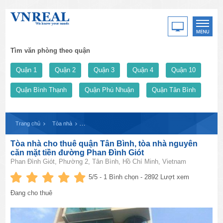
Tìm văn phòng theo quận
Quận 1
Quận 2
Quận 3
Quận 4
Quận 10
Quận Bình Thạnh
Quận Phú Nhuận
Quận Tân Bình
Trang chủ
Tòa nhà
Tòa nhà cho thuê quận Tân Bình, tòa nhà nguyên căn mặ
Tòa nhà cho thuê quận Tân Bình, tòa nhà nguyên
căn mặt tiền đường Phan Đình Giót
Phan Đình Giót, Phường 2, Tân Bình, Hồ Chí Minh, Vietnam
5
/5 -
1
Bình chọn - 2892 Lượt xem
Đang cho thuê