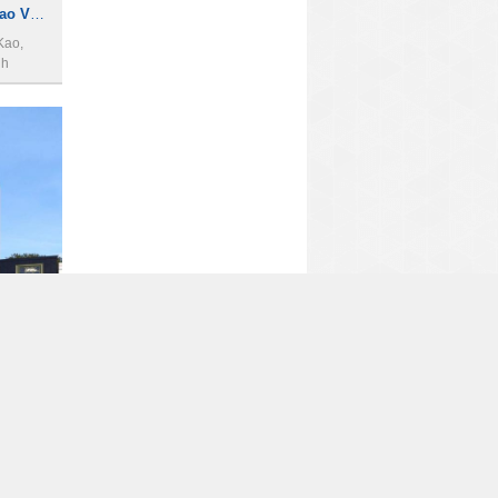
Cho thuê tòa nhà 23 Trần Cao Vân, Quận 1, 19x20m, 2 hầm, 10 lầu, 2200m2.
Kao,
nh
700 m2
Toà nhà cho thuê đường Nguyễn Hữu Cầu, 1700m2, 1 hầm 10 tầng, Giá 50000USD
 Định,