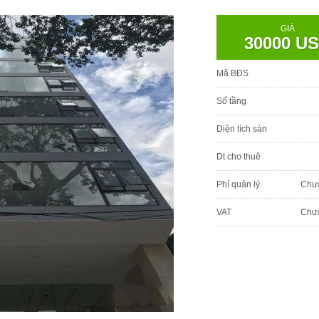
GIÁ
30000 U
Mã BĐS
Số tầng
Diện tích sàn
Dt cho thuê
Phí quản lý
Chư
VAT
Chư