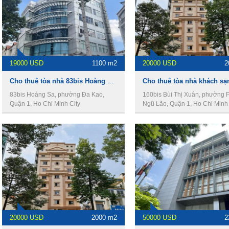
19000 USD
1100 m2
20000 USD
2
Cho thuê tòa nhà 83bis Hoàng Sa, Quận 1, 14.5x19m, 1 hầm, 8 lầu, 1100m2.
83bis Hoàng Sa, phường Đa Kao,
160bis Bùi Thị Xuân, phường
Quận 1, Ho Chi Minh City
Ngũ Lão, Quận 1, Ho Chi Minh 
20000 USD
2000 m2
50000 USD
2