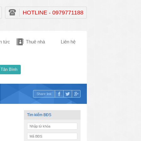
HOTLINE - 0979771188
n tức
Thuê nhà
Liên hệ
 Tân Bình
Share link
Tìm kiếm BĐS