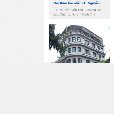
Cho thuê tòa nhà 9-11 Nguyễn Văn Thủ,, Quận 1, diện tích 8.5x11m, 1 hầm, 6 lầu, 1000m2
9-11 Nguyễn Văn Thủ, Phường Đa
Kao, Quận 1, Ho Chi Minh City
4700 USD
720 m2
Cho Thuê Tòa nhà Văn Phòng Góc 2MT đường Nguyễn Thành Ý Q.1, DT 8 x 15m, 1 trệt 5 lầu, Giá 4700usd
Nguyễn Thành Ý - Cây Điệp, P. Đakao,
Q.1, TP. HCM