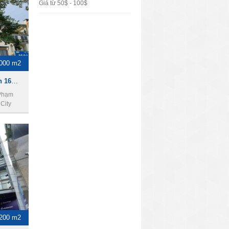
Giá từ 50$ - 100$
000 m2
Cho thuê tòa nhà khách sạn 160bis Bùi Thị Xuân, phường Phạm Ngũ Lão, Quận 1, thành phố Hồ Chí Minh. Diện tích 2000m2, 1 hầm, 11 lầu, 50PN.
 Phạm
City
200 m2