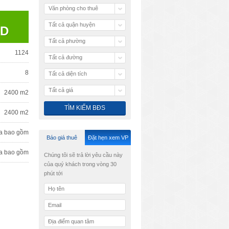
Văn phòng cho thuê
Tất cả quận huyện
SD
Tất cả phường
1124
Tất cả đường
8
Tất cả diện tích
Tất cả giá
2400 m2
2400 m2
a bao gồm
Báo giá thuê
Đặt hẹn xem VP
a bao gồm
Chúng tôi sẽ trả lời yêu cầu này
của quý khách trong vòng 30
phút tới