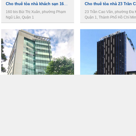
Cho thuê tòa nhà khách sạn 160 Bis Bùi Thị Xuân, Quận 1, 1 hầm, 11 lầu, 2000m2. Giá thuê 20.000$/tháng.
160 bis Bùi Thị Xuân, phường Phạm
23 Trần Cao Vân, phường Đa 
Ngũ Lão, Quận 1
Quận 1, Thành Phố Hồ Chí Mi
120000 USD
4600 m2
50000 USD
1
Toà nhà cho thuê đường Nguyễn Thị Minh Khai, 4600m2, 1 hầm 12 tầng, giá 120.000USD
Nguyễn Thị Minh Khai, Phường Bến
Nguyễn Hữu Cầu, Phường Tân
Thành, Quận 1, TP.HCM
Quận 1, TP.HCM
XEM THÊM