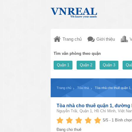
Trang chủ
Giới thiệu
V
Tìm văn phòng theo quận
Quận 1
Quận 2
Quận 3
Quậ
Trang chủ
Tòa nhà
Tòa nhà cho thuê quận 1
Tòa nhà cho thuê quận 1, đường
Nguyễn Trãi, Quận 1, Hồ Chí Minh, Việt Na
5
/5 -
1
Bình chọn
Đang cho thuê