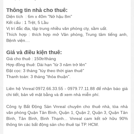
Thông tin nhà cho thuê:
Diện tích : 6m x 40m "Nở hậu 8m"
Kết cấu : 1 Trệt, 5 Lầu
Vị trí đắc địa, tập trung nhiều văn phòng cty, sầm uất.
Thích hợp : thích hợp mở Văn phòng, Trung tâm tiếng anh,
Bệnh viện....
Giá và điều kiện thuê:
Giá cho thuê : 150tr/tháng
Hợp đồng thuê: Dài hạn "từ 3 năm trở lên"
Đặt cọc: 3 tháng "tùy theo thời gian thuê"
Thanh toán: 3 tháng "thỏa thuận".
Liên hệ Vnreal 0972.66.33.55 - 0979.77.11.88 để nhận báo giá
chi tiết, bản vẽ mặt bằng và đi xem nhà miễn phí.
Công ty Bất Động Sản Vnreal chuyên cho thuê nhà, tòa nhà
văn phòng Quận Tân Bình, Quận 1, Quận 2, Quận 3, Quận Tân
Bình, Tân Bình, Bình Thạnh... Vnreal cam kết sở hữu 90%
thông tin các bất động sản cho thuê tại TP. HCM.