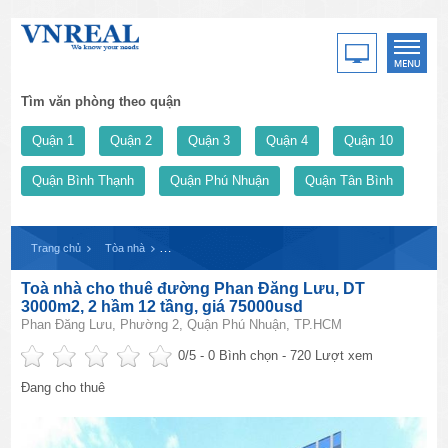
Tìm văn phòng theo quận
Quận 1
Quận 2
Quận 3
Quận 4
Quận 10
Quận Bình Thạnh
Quận Phú Nhuận
Quận Tân Bình
Trang chủ
Tòa nhà
Toà nhà cho thuê đường Phan Đăng Lưu, DT 3000m2, 2 h
Toà nhà cho thuê đường Phan Đăng Lưu, DT
3000m2, 2 hầm 12 tầng, giá 75000usd
Phan Đăng Lưu, Phường 2, Quận Phú Nhuận, TP.HCM
0
/5 -
0
Bình chọn - 720 Lượt xem
Đang cho thuê