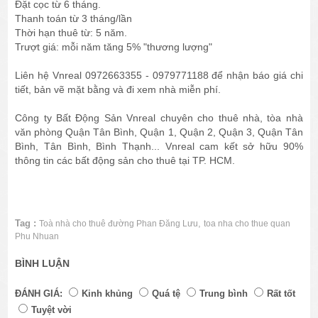
Đặt cọc từ 6 tháng.
Thanh toán từ 3 tháng/lần
Thời hạn thuê từ: 5 năm.
Trượt giá: mỗi năm tăng 5% "thương lượng"
Liên hệ Vnreal 0972663355 - 0979771188 để nhận báo giá chi
tiết, bản vẽ mặt bằng và đi xem nhà miễn phí.
Công ty Bất Động Sản Vnreal chuyên cho thuê nhà, tòa nhà
văn phòng Quận Tân Bình, Quận 1, Quận 2, Quận 3, Quận Tân
Bình, Tân Bình, Bình Thạnh... Vnreal cam kết sở hữu 90%
thông tin các bất động sản cho thuê tại TP. HCM.
Tag :
,
Toà nhà cho thuê đường Phan Đăng Lưu
toa nha cho thue quan
Phu Nhuan
BÌNH LUẬN
ĐÁNH GIÁ:
Kinh khủng
Quá tệ
Trung bình
Rất tốt
Tuyệt vời