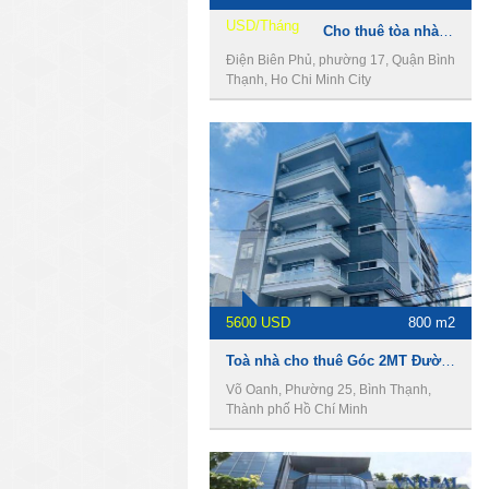
USD/Tháng
Cho thuê tòa nhà 129 Điện Biên Phủ, Bình Thạnh, 10x20m, 1 hầm, 10 lầu, 1500m2.
Điện Biên Phủ, phường 17, Quận Bình
Thạnh, Ho Chi Minh City
5600 USD
800 m2
Toà nhà cho thuê Góc 2MT Đường Võ Oanh, DT 8 x 17m, 1 Hầm 5 Lầu, Giá 5600usd
Võ Oanh, Phường 25, Bình Thạnh,
Thành phố Hồ Chí Minh