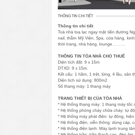
THÔNG TIN CHI TIẾT
Thông tin chi tiết
Toà nhà toạ lạc ngay mặt tiền đường N
nail, thẫm Mỹ Viện, Spa, cửa hàng, kinh
thời trang, nhà hàng, lounge.... ......
THÔNG TIN TÒA NHÀ CHO THUÊ
Diện tích đất: 9 x 15m
DTXD: 9 x 15m.
Kết cấu: 1 hầm, 1 trệt, lửng, 4 lầu, sân 
Diện tích sử dụng: 800m2
Số thang máy: 1 thang máy
TRANG THIẾT BỊ CỦA TÒA NHÀ
* Hệ thống thang máy: 1 thang máy tốc 
* Hệ thống phòng cháy chữa cháy: tự độ
* Hệ thống máy phát điện: tự động, hiện
* Hệ thống điện, viễn thông: dùng cáp, 
* Hệ thống điện lạnh: Máy lạnh trung tâ
* Hệ thống trần: trần thạch cao, đèn âm 