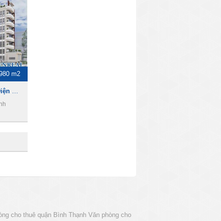
980 m2
Cho thuê Tòa nhà Đường Điện Biên Phủ, DT 7 x 17,5m, Nở hậu (11,5m), 1 Hầm 7 Lầu, 11500usd
nh
òng cho thuê quận Bình Thạnh
Văn phòng cho