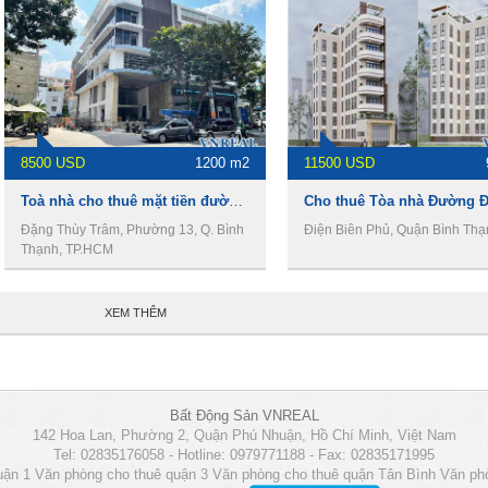
8500 USD
1200 m2
11500 USD
Toà nhà cho thuê mặt tiền đường Đặng Thùy Trâm, DT 9m x 24m , 1 hầm 6 lầu, Giá 8500usd
Đặng Thùy Trâm, Phường 13, Q. Bình
Điện Biên Phủ, Quận Bình Thạ
Thạnh, TP.HCM
XEM THÊM
Bất Động Sản VNREAL
142 Hoa Lan, Phường 2, Quận Phú Nhuận, Hồ Chí Minh, Việt Nam
Tel: 02835176058 - Hotline: 0979771188 - Fax: 02835171995
uận 1
Văn phòng cho thuê quận 3
Văn phòng cho thuê quận Tân Bình
Văn ph