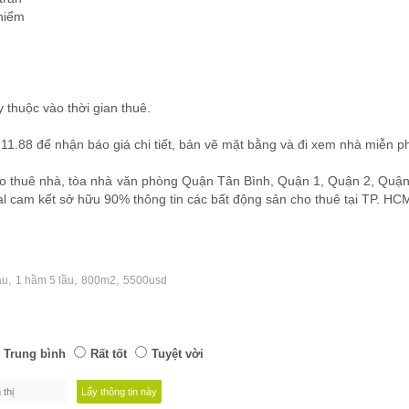
 hiểm
 thuộc vào thời gian thuê.
11.88 để nhận báo giá chi tiết, bản vẽ mặt bằng và đi xem nhà miễn ph
o thuê nhà, tòa nhà văn phòng Quận Tân Bình, Quận 1, Quận 2, Quậ
al cam kết sở hữu 90% thông tin các bất động sản cho thuê tại TP. HC
,
,
,
ậu
1 hầm 5 lầu
800m2
5500usd
Trung bình
Rất tốt
Tuyệt vời