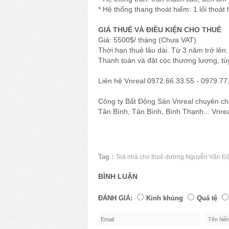
* Hệ thống thang thoát hiểm: 1 lối thoát
GIÁ THUÊ VÀ ĐIỀU KIỆN CHO THUÊ
Giá: 5500$/ tháng (Chưa VAT)
Thời hạn thuê lâu dài. Từ 3 năm trở lên.
Thanh toán và đặt cọc thương lượng, tùy
Liên hệ Vnreal 0972.66.33.55 - 0979.77.
Công ty Bất Động Sản Vnreal chuyên ch
Tân Bình, Tân Bình, Bình Thạnh... Vnre
Tag :
Toà nhà cho thuê đường Nguyễn Văn Đ
BÌNH LUẬN
ĐÁNH GIÁ:
Kinh khủng
Quá tệ