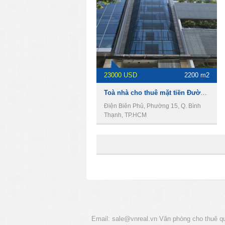
23000 USD
2200 m2
Toà nhà cho thuê mặt tiền Đường Điện Biên Phủ, DT 9 x 25m, 1 Hầm 10 Lầu, 23000usd
Điện Biên Phủ, Phường 15, Q. Bình
Thạnh, TP.HCM
Email:
sale@vnreal.vn
Văn phòng cho thuê q