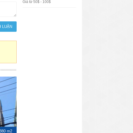
Giá từ 50$ - 100$
880 m2