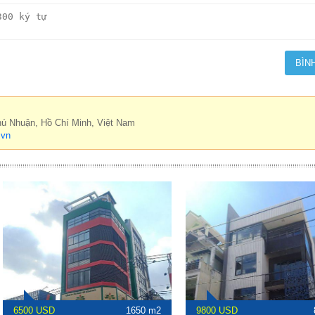
hú Nhuận, Hồ Chí Minh, Việt Nam
.vn
6500 USD
1650 m2
9800 USD