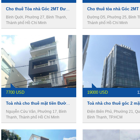
Cho thuê Tòa nhà Góc 2MT Đường Bình Quới, DT 9 x 23m, 1 Hầm 8 Lầu, Giá 6500usd
Bình Quới, Phường 27, Bình Thạnh,
Đường D5, Phường 25, Bình T
Thành phố Hồ Chí Minh
Thành phố Hồ Chí Minh
7700 USD
19000 USD
1
Toà nhà cho thuê mặt tiền Đường Nguyễn Cửu Vân, DT 8 x 25m, 1 Hầm 6 Lầu, Giá 7700usd
Nguyễn Cửu Vân, Phường 17, Bình
Điện Biên Phủ, Phường 21, Q
Thạnh, Thành phố Hồ Chí Minh
Bình Thạnh, TP.HCM