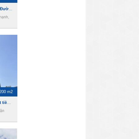
Cho thuê tòa nhà Góc 2MT Đường D5, DT 8 x 22m, 1 Trệt 4 Lầu, Giá 9800usd
hạnh,
200 m2
Toà nhà cho thuê góc 2 mặt tiền đường Điện Biên Phủ, DT 1200m2, 2 hầm 8 tầng, giá 19000usd
uận