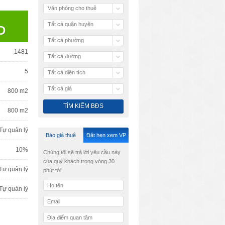
Văn phòng cho thuê
Tất cả quận huyện
D
Tất cả phường
1481
Tất cả đường
5
Tất cả diện tích
Tất cả giá
800 m2
800 m2
Tự quản lý
Báo giá thuê
Đặt hẹn xem VP
10%
Chúng tôi sẽ trả lời yêu cầu này
của quý khách trong vòng 30
Tự quản lý
phút tới
Tự quản lý