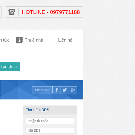
HOTLINE - 0979771188
n tức
Thuê nhà
Liên hệ
 Tân Bình
Share link
Tìm kiếm BĐS