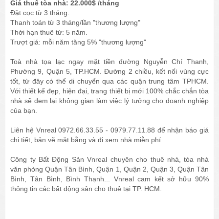
Giá thuê tòa nhà: 22.000$ /tháng
Đặt cọc từ 3 tháng.
Thanh toán từ 3 tháng/lần "thương lượng"
Thời hạn thuê từ: 5 năm.
Trượt giá: mỗi năm tăng 5% "thương lượng"
Toà nhà tọa lạc ngay mặt tiền đường Nguyễn Chí Thanh,
Phường 9, Quận 5, TP.HCM. Đường 2 chiều, kết nối vùng cực
tốt, từ đây có thể di chuyển qua các quận trung tâm TPHCM.
Với thiết kế đẹp, hiện đại, trang thiết bị mới 100% chắc chắn tòa
nhà sẽ đem lại không gian làm việc lý tưởng cho doanh nghiệp
của bạn.
Liên hệ Vnreal 0972.66.33.55 - 0979.77.11.88 để nhận báo giá
chi tiết, bản vẽ mặt bằng và đi xem nhà miễn phí.
Công ty Bất Động Sản Vnreal chuyên cho thuê nhà, tòa nhà
văn phòng Quận Tân Bình, Quận 1, Quận 2, Quận 3, Quận Tân
Bình, Tân Bình, Bình Thạnh... Vnreal cam kết sở hữu 90%
thông tin các bất động sản cho thuê tại TP. HCM.