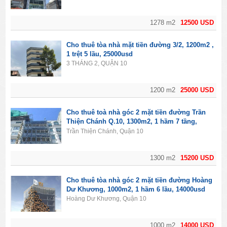
1278 m2
12500 USD
Cho thuê tòa nhà mặt tiền đường 3/2, 1200m2 ,
1 trệt 5 lầu, 25000usd
3 THÁNG 2, QUẬN 10
1200 m2
25000 USD
Cho thuê toà nhà góc 2 mặt tiền đường Trần
Thiện Chánh Q.10, 1300m2, 1 hầm 7 tầng,
15200usd
Trần Thiện Chánh, Quận 10
1300 m2
15200 USD
Cho thuê tòa nhà góc 2 mặt tiền đường Hoàng
Dư Khương, 1000m2, 1 hầm 6 lầu, 14000usd
Hoàng Dư Khương, Quận 10
1000 m2
14000 USD