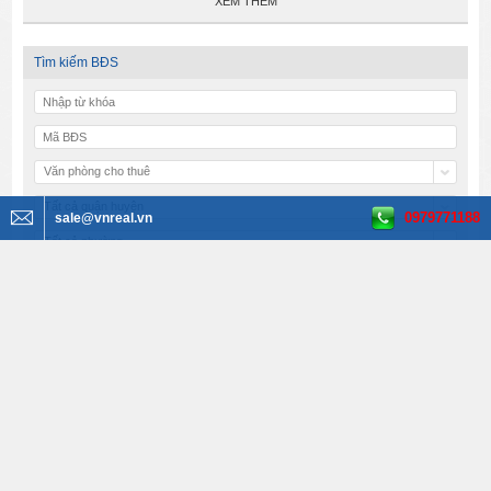
XEM THÊM
Tìm kiếm BĐS
Văn phòng cho thuê
Tất cả quận huyện
0979771188
sale@vnreal.vn
Tất cả phường
Tất cả đường
Tất cả diện tích
Tất cả giá
Bất Động Sản VNREAL