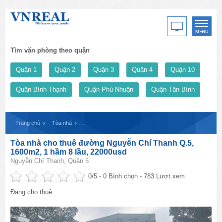
Tìm văn phòng theo quận
Quận 1
Quận 2
Quận 3
Quận 4
Quận 10
Quận Bình Thạnh
Quận Phú Nhuận
Quận Tân Bình
Trang chủ
Tòa nhà
Tòa nhà cho thuê đường Nguyễn Chí Thanh Q.5, 1600m2
Tòa nhà cho thuê đường Nguyễn Chí Thanh Q.5,
1600m2, 1 hầm 8 lầu, 22000usd
Nguyễn Chí Thanh, Quận 5
0
/5 -
0
Bình chọn - 783 Lượt xem
Đang cho thuê