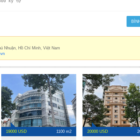
hú Nhuận, Hồ Chí Minh, Việt Nam
.vn
19000 USD
1100 m2
20000 USD
2