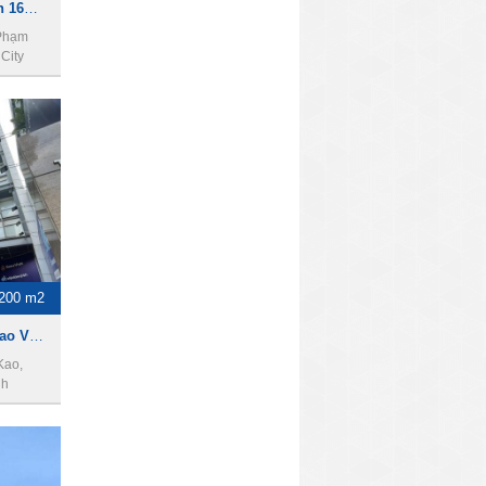
Cho thuê tòa nhà khách sạn 160bis Bùi Thị Xuân, phường Phạm Ngũ Lão, Quận 1, thành phố Hồ Chí Minh. Diện tích 2000m2, 1 hầm, 11 lầu, 50PN.
 Phạm
City
200 m2
Cho thuê tòa nhà 23 Trần Cao Vân, Quận 1, 19x20m, 2 hầm, 10 lầu, 2200m2.
Kao,
nh