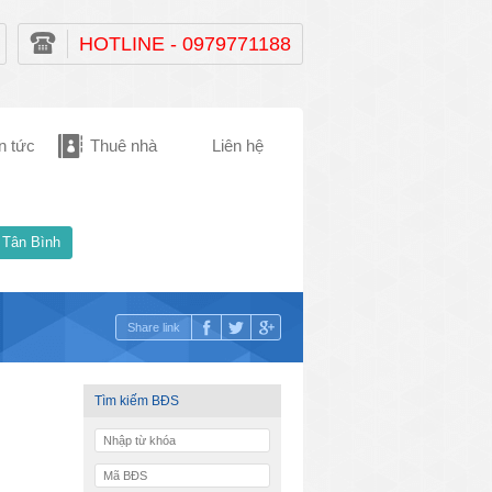
HOTLINE - 0979771188
n tức
Thuê nhà
Liên hệ
 Tân Bình
Share link
Tìm kiếm BĐS