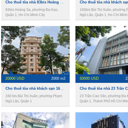
Cho thuê tòa nhà 83bis Hoàng Sa, Quận 1, 14.5x19m, 1 hầm, 8 lầu, 1100m2.
83bis Hoàng Sa, phường Đa Kao,
160bis Bùi Thị Xuân, phường
Quận 1, Ho Chi Minh City
Ngũ Lão, Quận 1, Ho Chi Minh 
20000 USD
2000 m2
50000 USD
2
Cho thuê tòa nhà khách sạn 160 Bis Bùi Thị Xuân, Quận 1, 1 hầm, 11 lầu, 2000m2. Giá thuê 20.000$/tháng.
160 bis Bùi Thị Xuân, phường Phạm
23 Trần Cao Vân, phường Đa 
Ngũ Lão, Quận 1
Quận 1, Thành Phố Hồ Chí Mi