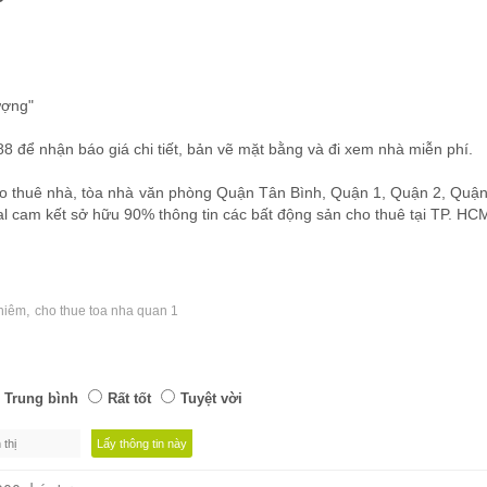
ượng"
 để nhận báo giá chi tiết, bản vẽ mặt bằng và đi xem nhà miễn phí.
o thuê nhà, tòa nhà văn phòng Quận Tân Bình, Quận 1, Quận 2, Quậ
al cam kết sở hữu 90% thông tin các bất động sản cho thuê tại TP. HC
,
hiêm
cho thue toa nha quan 1
Trung bình
Rất tốt
Tuyệt vời