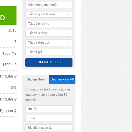
Văn phòng cho thuê
Tất cả quận huyện
SD
Tất cả phường
1615
Tất cả đường
7
Tất cả diện tích
Tất cả giá
1500 m2
1500 m2
Tự quản lý
Báo giá thuê
Đặt hẹn xem VP
10%
Chúng tôi sẽ trả lời yêu cầu này
của quý khách trong vòng 30
Tự quản lý
phút tới
Tự quản lý