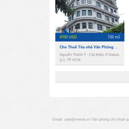
4700 USD
720 m2
Cho Thuê Tòa nhà Văn Phòng Góc 2MT đường Nguyễn Thành Ý Q.1, DT 8 x 15m, 1 trệt 5 lầu, Giá 4700usd
Nguyễn Thành Ý - Cây Điệp, P. Đakao,
Q.1, TP. HCM
Email:
sale@vnreal.vn
Văn phòng cho thuê q