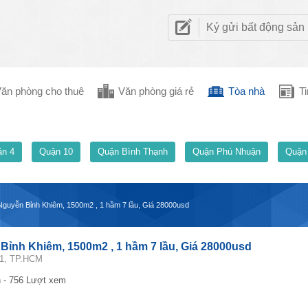
Ký gửi bất động sản
ăn phòng cho thuê
Văn phòng giá rẻ
Tòa nhà
Ti
n 4
Quận 10
Quận Bình Thạnh
Quận Phú Nhuận
Quận
Nguyễn Bỉnh Khiêm, 1500m2 , 1 hầm 7 lầu, Giá 28000usd
ỉnh Khiêm, 1500m2 , 1 hầm 7 lầu, Giá 28000usd
 1, TP.HCM
 - 756 Lượt xem