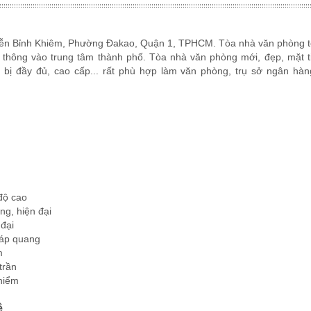
uyễn Bỉnh Khiêm, Phường Đakao, Quận 1, TPHCM. Tòa nhà văn phòng tọ
 thông vào trung tâm thành phố. Tòa nhà văn phòng mới, đẹp, mặt t
hiết bị đầy đủ, cao cấp... rất phù hợp làm văn phòng, trụ sở ngân hà
độ cao
ng, hiện đại
 đại
cáp quang
m
trần
 hiểm
ê