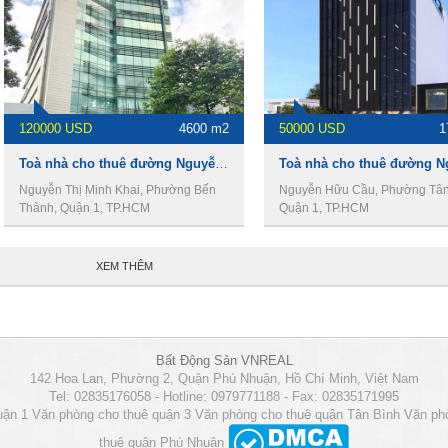
120000 USD
4600 m2
50000 USD
1
Toà nhà cho thuê đường Nguyễn Thị Minh Khai, 4600m2, 1 hầm 12 tầng, giá 120.000USD
Nguyễn Thị Minh Khai, Phường Bến
Nguyễn Hữu Cầu, Phường Tân
Thành, Quận 1, TP.HCM
Quận 1, TP.HCM
XEM THÊM
Bất Động Sản VNREAL
142 Hoa Lan, Phường 2, Quận Phú Nhuận, Hồ Chí Minh, Việt Nam
Tel: 02835176058 - Hotline: 0979771188 - Fax: 02835171995
uận 1
Văn phòng cho thuê quận 3
Văn phòng cho thuê quận Tân Bình
Văn ph
thuê quận Phú Nhuận