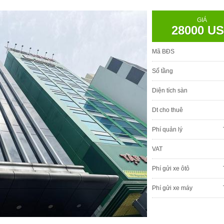
GIÁ
28000 U
Mã BĐS
Số tầng
Diện tích sàn
Dt cho thuê
Phí quản lý
VAT
Phí gửi xe ôtô
Phí gửi xe máy