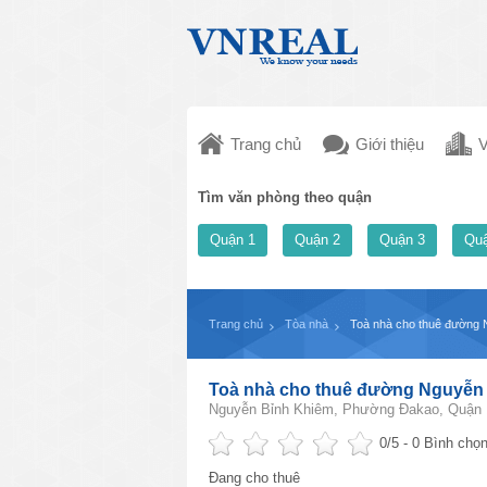
Trang chủ
Giới thiệu
V
Tìm văn phòng theo quận
Quận 1
Quận 2
Quận 3
Quậ
Trang chủ
Tòa nhà
Toà nhà cho thuê đường 
Toà nhà cho thuê đường Nguyễn B
Nguyễn Bỉnh Khiêm, Phường Đakao, Quận
0
/5 -
0
Bình chọn
Đang cho thuê