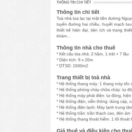
THÔNG TIN CHI TIẾT
Thông tin chi tiết
Toà nhà tọa lạc tại mặt tiền đường Ng
tuyến đường hai chiều, huyết mạch lưu
thiết kế hiện đại, tiện ích và trang t
khám...
Thông tin nhà cho thuê
* Kết cấu tòa nhà: 2 hầm, 1 trệt + 7 lầu
* Diện tích: 9 x 20m
* DTSD: 1500m2
Trang thiết bị toà nhà
* Hệ thống thang máy: 1 thang máy tốc 
* Hệ thống phòng cháy chữa cháy: tự độ
* Hệ thống máy phát điện: tự động, hiện
* Hệ thống điện, viễn thông: dùng cáp, 
* Hệ thống điện lạnh: Máy lạnh trung tâ
* Hệ thống trần: trần thạch cao, đèn âm 
* Hệ thống thang thoát hiểm: 1 lối thoát
Giá thuê và điều kiện cho thu