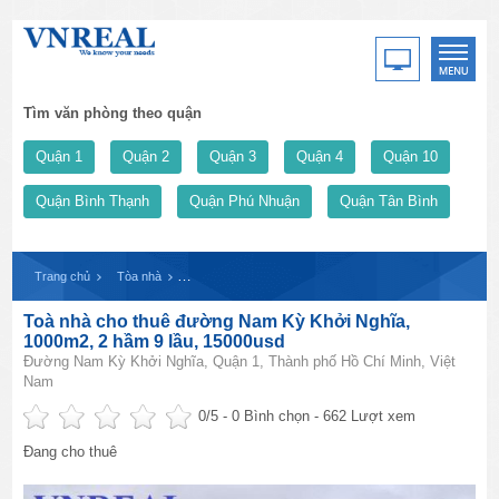
Tìm văn phòng theo quận
Quận 1
Quận 2
Quận 3
Quận 4
Quận 10
Quận Bình Thạnh
Quận Phú Nhuận
Quận Tân Bình
Trang chủ
Tòa nhà
Toà nhà cho thuê đường Nam Kỳ Khởi Nghĩa, 1000m2, 2 
Toà nhà cho thuê đường Nam Kỳ Khởi Nghĩa,
1000m2, 2 hầm 9 lầu, 15000usd
Đường Nam Kỳ Khởi Nghĩa, Quận 1, Thành phố Hồ Chí Minh, Việt
Nam
0
/5 -
0
Bình chọn - 662 Lượt xem
Đang cho thuê