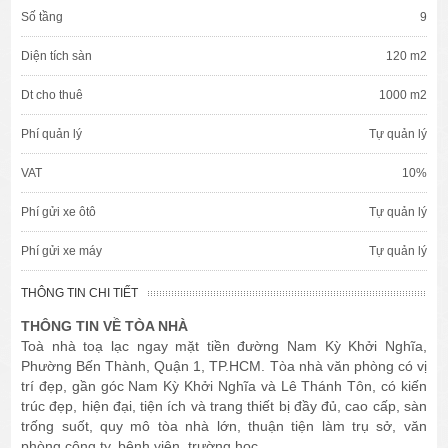
Số tầng
9
Diện tích sàn
120 m2
Dt cho thuê
1000 m2
Phí quản lý
Tự quản lý
VAT
10%
Phí gửi xe ôtô
Tự quản lý
Phí gửi xe máy
Tự quản lý
THÔNG TIN CHI TIẾT
THÔNG TIN VỀ TÒA NHÀ
Toà nhà toạ lạc ngay mặt tiền đường Nam Kỳ Khởi Nghĩa,
Phường Bến Thành, Quận 1, TP.HCM. Tòa nhà văn phòng có vị
trí đẹp, gần góc Nam Kỳ Khởi Nghĩa và Lê Thánh Tôn, có kiến
trúc đẹp, hiện đại, tiện ích và trang thiết bị đầy đủ, cao cấp, sàn
trống suốt, quy mô tòa nhà lớn, thuận tiện làm trụ sở, văn
phòng công ty, bệnh viện, trường học...