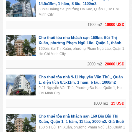
14.5x19m, 1 hầm, 8 lầu, 1100m2.
83bis Hoàng Sa, phường Đa Kao, Quận 1, Ho Chi
Minh City
1100 m2
19000 USD
Cho thuê tòa nhà khách sạn 160bis Bùi Thị
Xuân, phường Phạm Ngũ Lão, Quận 1, thành
phố Hồ Chí Minh. Diện tích 2000m2, 1 hầm, 11
160bis Bùi Thị Xuân, phường Phạm Ngũ Lão, Quận 1,
lầu, 50PN.
Ho Chi Minh City
2000 m2
20000 USD
Cho thuê tòa nhà 9-11 Nguyễn Văn Thủ,, Quận
1, diện tích 8.5x11m, 1 hầm, 6 lầu, 1000m2
9-11 Nguyễn Văn Thủ, Phường Đa Kao, Quận 1, Ho
Chi Minh City
1000 m2
15 USD
Cho thuê tòa nhà khách sạn 160 Bis Bùi Thị
Xuân, Quận 1, 1 hầm, 11 lầu, 2000m2. Giá thuê
20.000$/tháng.
160 bis Bùi Thị Xuân, phường Phạm Ngũ Lão, Quận 1