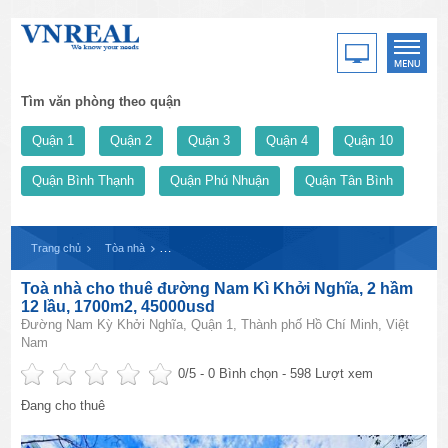
Tìm văn phòng theo quận
Quận 1
Quận 2
Quận 3
Quận 4
Quận 10
Quận Bình Thạnh
Quận Phú Nhuận
Quận Tân Bình
Trang chủ
Tòa nhà
Toà nhà cho thuê đường Nam Kì Khởi Nghĩa, 2 hầm 12 l
Toà nhà cho thuê đường Nam Kì Khởi Nghĩa, 2 hầm
12 lầu, 1700m2, 45000usd
Đường Nam Kỳ Khởi Nghĩa, Quận 1, Thành phố Hồ Chí Minh, Việt
Nam
0
/5 -
0
Bình chọn - 598 Lượt xem
Đang cho thuê