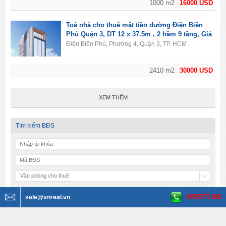
1000 m2
16000 USD
Toà nhà cho thuê mặt tiền đường Điện Biên
Phủ Quận 3, DT 12 x 37.5m , 2 hầm 9 tầng, Giá
30000usd
Điện Biên Phủ, Phường 4, Quận 3, TP. HCM
2410 m2
30000 USD
XEM THÊM
Tìm kiếm BĐS
Văn phòng cho thuê
Tất cả quận huyện
0979771188
sale@vnreal.vn
Tất cả phường
Tất cả đường