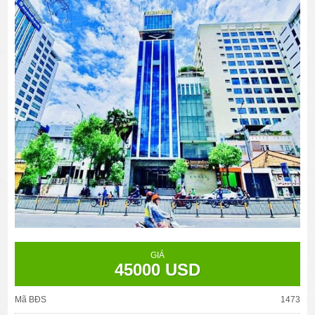
GIÁ
45000 USD
Mã BĐS
1473