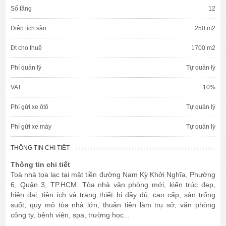
Số tầng
12
Diện tích sàn
250 m2
Dt cho thuê
1700 m2
Phí quản lý
Tự quản lý
VAT
10%
Phí gửi xe ôtô
Tự quản lý
Phí gửi xe máy
Tự quản lý
THÔNG TIN CHI TIẾT
Thông tin chi tiết
Toà nhà tọa lạc tại mặt tiền đường Nam Kỳ Khởi Nghĩa, Phường
6, Quận 3, TP.HCM. Tòa nhà văn phòng mới, kiến trúc đẹp,
hiện đại, tiện ích và trang thiết bị đầy đủ, cao cấp, sàn trống
suốt, quy mô tòa nhà lớn, thuận tiện làm trụ sở, văn phòng
công ty, bệnh viện, spa, trường học...