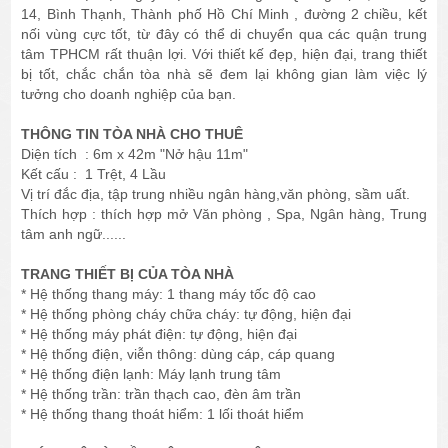
14, Bình Thạnh, Thành phố Hồ Chí Minh , đường 2 chiều, kết
nối vùng cực tốt, từ đây có thể di chuyển qua các quận trung
tâm TPHCM rất thuận lợi. Với thiết kế đẹp, hiện đại, trang thiết
bị tốt, chắc chắn tòa nhà sẽ đem lại không gian làm việc lý
tưởng cho doanh nghiệp của bạn.
THÔNG TIN TÒA NHÀ CHO THUÊ
Diện tích : 6m x 42m "Nở hậu 11m"
Kết cấu : 1 Trệt, 4 Lầu
Vị trí đắc địa, tập trung nhiều ngân hàng,văn phòng, sầm uất.
Thích hợp : thích hợp mở Văn phòng , Spa, Ngân hàng, Trung
tâm anh ngữ......
TRANG THIẾT BỊ CỦA TÒA NHÀ
* Hệ thống thang máy: 1 thang máy tốc độ cao
* Hệ thống phòng cháy chữa cháy: tự động, hiện đại
* Hệ thống máy phát điện: tự động, hiện đại
* Hệ thống điện, viễn thông: dùng cáp, cáp quang
* Hệ thống điện lạnh: Máy lạnh trung tâm
* Hệ thống trần: trần thạch cao, đèn âm trần
* Hệ thống thang thoát hiểm: 1 lối thoát hiểm