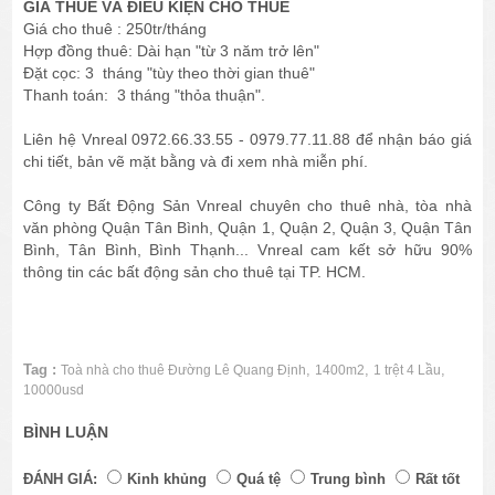
GIÁ THUÊ VÀ ĐIỀU KIỆN CHO THUÊ
Giá cho thuê : 250tr/tháng
Hợp đồng thuê: Dài hạn "từ 3 năm trở lên"
Đặt cọc: 3 tháng "tùy theo thời gian thuê"
Thanh toán: 3 tháng "thỏa thuận".
Liên hệ Vnreal 0972.66.33.55 - 0979.77.11.88 để nhận báo giá
chi tiết, bản vẽ mặt bằng và đi xem nhà miễn phí.
Công ty Bất Động Sản Vnreal chuyên cho thuê nhà, tòa nhà
văn phòng Quận Tân Bình, Quận 1, Quận 2, Quận 3, Quận Tân
Bình, Tân Bình, Bình Thạnh... Vnreal cam kết sở hữu 90%
thông tin các bất động sản cho thuê tại TP. HCM.
Tag :
,
,
,
Toà nhà cho thuê Đường Lê Quang Định
1400m2
1 trệt 4 Lầu
10000usd
BÌNH LUẬN
ĐÁNH GIÁ:
Kinh khủng
Quá tệ
Trung bình
Rất tốt