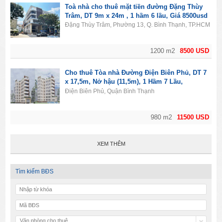
Toà nhà cho thuê mặt tiền đường Đặng Thùy
Trâm, DT 9m x 24m , 1 hầm 6 lầu, Giá 8500usd
Đặng Thùy Trâm, Phường 13, Q. Bình Thạnh, TP.HCM
1200 m2
8500 USD
Cho thuê Tòa nhà Đường Điện Biên Phủ, DT 7
x 17,5m, Nở hậu (11,5m), 1 Hầm 7 Lầu,
11500usd
Điện Biên Phủ, Quận Bình Thạnh
980 m2
11500 USD
XEM THÊM
Tìm kiếm BĐS
Văn phòng cho thuê