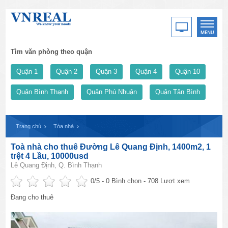
Tìm văn phòng theo quận
Quận 1
Quận 2
Quận 3
Quận 4
Quận 10
Quận Bình Thạnh
Quận Phú Nhuận
Quận Tân Bình
Trang chủ
Tòa nhà
Toà nhà cho thuê Đường Lê Quang Định, 1400m2, 1 trệt 
Toà nhà cho thuê Đường Lê Quang Định, 1400m2, 1
trệt 4 Lầu, 10000usd
Lê Quang Định, Q. Bình Thạnh
0
/5 -
0
Bình chọn - 708 Lượt xem
Đang cho thuê