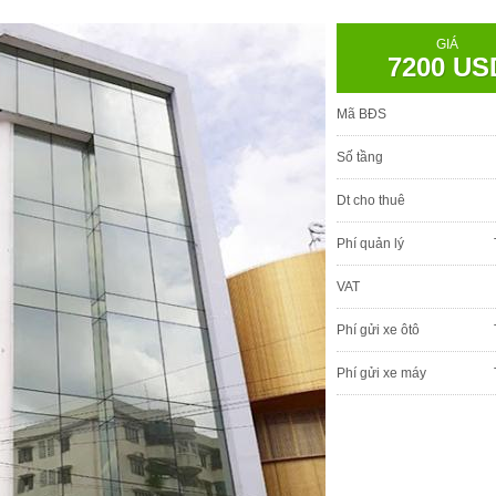
GIÁ
7200 US
Mã BĐS
Số tầng
Dt cho thuê
Phí quản lý
VAT
Phí gửi xe ôtô
Phí gửi xe máy