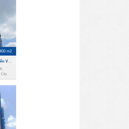
400 m2
Cho thuê tòa nhà 22A Nguyễn Văn Trỗi, Phú Nhuận, 14x30m, 2 hầm, 15 lầu, 5400m2.
8,
City