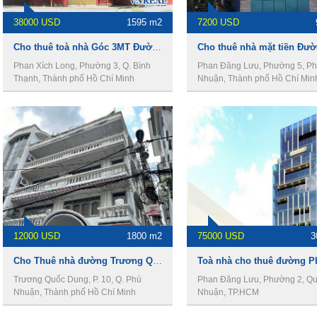
38000 USD
1595 m2
7200 USD
Cho thuê toà nhà Góc 3MT Đường Phan Xích Long, DT 38 x 26m, 4 lầu, Giá 38000usd
Phan Xích Long, Phường 3, Q. Bình
Phan Đăng Lưu, Phường 5, P
Thạnh, Thành phố Hồ Chí Minh
Nhuận, Thành phố Hồ Chí Min
12000 USD
1800 m2
75000 USD
3
Cho Thuê nhà đường Trương Quốc Dung, DT 15 x 30m, 1 trệt 3 lầu, Giá 12000usd
Trương Quốc Dung, P. 10, Q. Phú
Phan Đăng Lưu, Phường 2, Q
Nhuận, Thành phố Hồ Chí Minh
Nhuận, TP.HCM