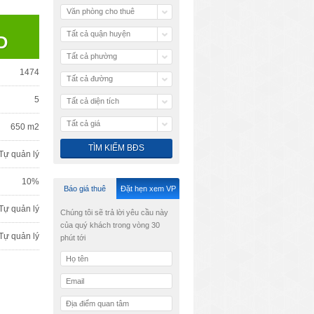
Văn phòng cho thuê
Tất cả quận huyện
D
Tất cả phường
1474
Tất cả đường
5
Tất cả diện tích
Tất cả giá
650 m2
Tự quản lý
10%
Báo giá thuê
Đặt hẹn xem VP
Tự quản lý
Chúng tôi sẽ trả lời yêu cầu này
của quý khách trong vòng 30
Tự quản lý
phút tới