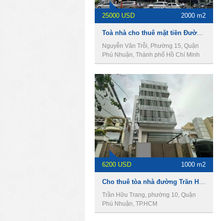
25000 USD
2000 m2
Toà nhà cho thuê mặt tiền Đường Nguyễn Văn Trỗi, DT 10 x 30m, 1 hầm 8 lầu, Giá 25000usd
Nguyễn Văn Trỗi, Phường 15, Quận
Phú Nhuận, Thành phố Hồ Chí Minh
6200 USD
1000 m2
Cho thuê tòa nhà đường Trần Hữu Trang, DT 10 x 21m, 1 hầm 7 lầu, Giá 6200usd
Trần Hữu Trang, phường 10, Quận
Phú Nhuận, TP.HCM