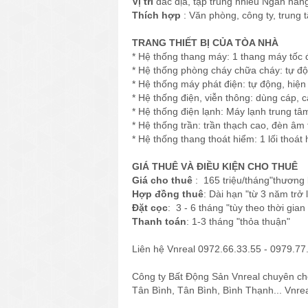
Vị trí
đắc địa, tập trung nhiều Ngân hàng
Thích hợp
: Văn phòng, công ty, trung 
TRANG THIẾT BỊ CỦA TÒA NHÀ
* Hệ thống thang máy: 1 thang máy tốc 
* Hệ thống phòng cháy chữa cháy: tự độ
* Hệ thống máy phát điện: tự động, hiện
* Hệ thống điện, viễn thông: dùng cáp, 
* Hệ thống điện lạnh: Máy lạnh trung tâ
* Hệ thống trần: trần thạch cao, đèn âm 
* Hệ thống thang thoát hiểm: 1 lối thoát
GIÁ THUÊ VÀ ĐIỀU KIỆN CHO THUÊ
Giá cho thuê
: 165 triệu/tháng"thương
Hợp đồng thuê
: Dài hạn "từ 3 năm trở 
Đặt cọc
: 3 - 6 tháng "tùy theo thời gian
Thanh toán
: 1-3 tháng "thỏa thuận"
Liên hệ Vnreal 0972.66.33.55 - 0979.77.
Công ty Bất Động Sản Vnreal chuyên ch
Tân Bình, Tân Bình, Bình Thạnh... Vnre