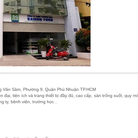
ặng Văn Sâm, Phường 9, Quận Phú Nhuận TP.HCM
 đại, tiện ích và trang thiết bị đầy đủ, cao cấp, sàn trống suốt, quy m
g ty, bệnh viện, trường học...