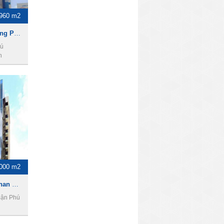
960 m2
Cho thuê nhà mặt tiền Đường Phan Đăng Lưu, DT 8 x 20m, 1 Trệt 5 Lầu, Giá 7200usd
hú
h
000 m2
Toà nhà cho thuê đường Phan Đăng Lưu, DT 3000m2, 2 hầm 12 tầng, giá 75000usd
uận Phú