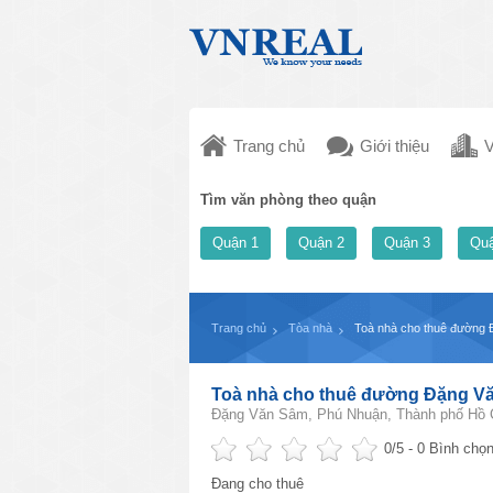
Trang chủ
Giới thiệu
V
Tìm văn phòng theo quận
Quận 1
Quận 2
Quận 3
Quậ
Trang chủ
Tòa nhà
Toà nhà cho thuê đường Đ
Toà nhà cho thuê đường Đặng Văn
Đặng Văn Sâm, Phú Nhuận, Thành phố Hồ C
0
/5 -
0
Bình chọn
Đang cho thuê