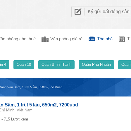
Ký gửi bất động sản
ăn phòng cho thuê
Văn phòng giá rẻ
Tòa nhà
Ti
n 4
Quận 10
Quận Bình Thạnh
Quận Phú Nhuận
Quận
ặng Văn Sâm, 1 trệt 5 lầu, 650m2, 7200usd
 Sâm, 1 trệt 5 lầu, 650m2, 7200usd
hí Minh, Việt Nam
 - 715 Lượt xem