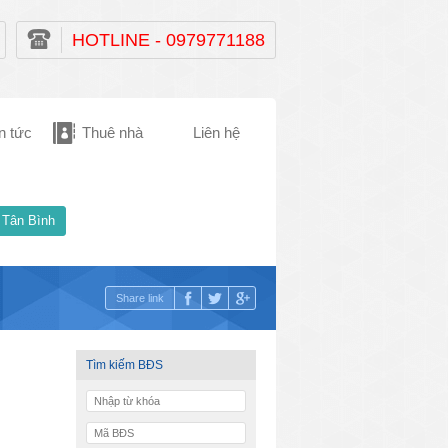
HOTLINE - 0979771188
n tức
Thuê nhà
Liên hệ
 Tân Bình
Share link
Tìm kiếm BĐS