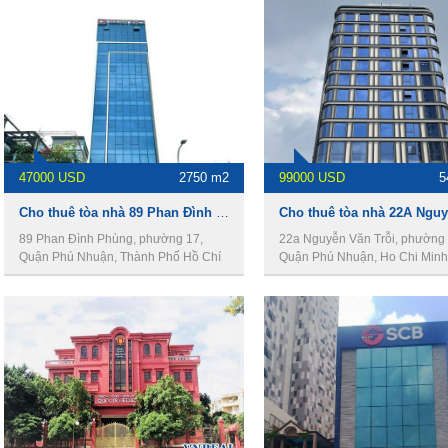
47000 USD
2750 m2
99000 USD
5
Cho thuê tòa nhà 89 Phan Đình Phùng, Quận Phú Nhuận, 9,5x43m, 2 hầm, 12 lầu, 2750m2.
89 Phan Đình Phùng, phường 17,
22a Nguyễn Văn Trỗi, phường 
Quận Phú Nhuận, Thành Phố Hồ Chí
Quận Phú Nhuận, Ho Chi Minh 
Minh