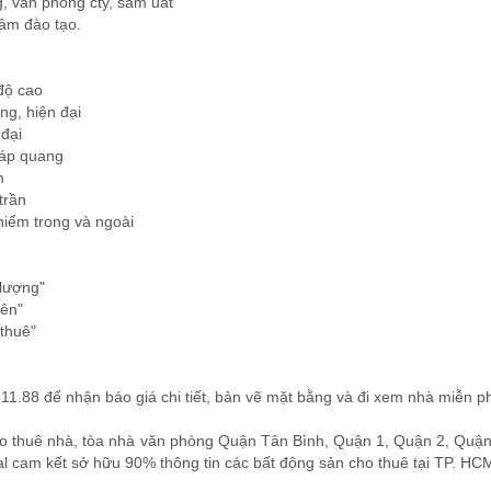
, văn phòng cty, sầm uất
tâm đào tạo.
độ cao
ng, hiện đại
 đại
cáp quang
m
trần
 hiểm trong và ngoài
 lượng"
lên"
 thuê"
11.88 để nhận báo giá chi tiết, bản vẽ mặt bằng và đi xem nhà miễn ph
o thuê nhà, tòa nhà văn phòng Quận Tân Bình, Quận 1, Quận 2, Quậ
al cam kết sở hữu 90% thông tin các bất động sản cho thuê tại TP. HC