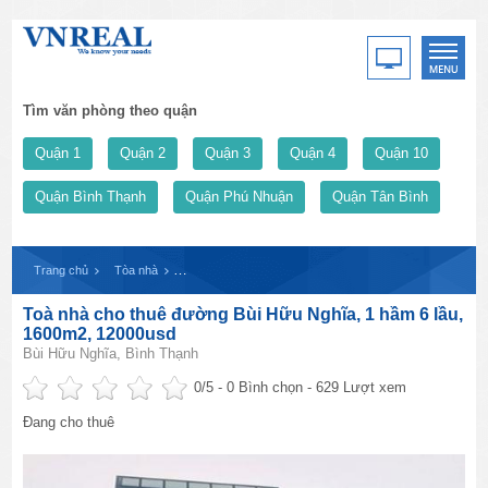
Tìm văn phòng theo quận
Quận 1
Quận 2
Quận 3
Quận 4
Quận 10
Quận Bình Thạnh
Quận Phú Nhuận
Quận Tân Bình
Trang chủ
Tòa nhà
Toà nhà cho thuê đường Bùi Hữu Nghĩa, 1 hầm 6 lầu, 1
Toà nhà cho thuê đường Bùi Hữu Nghĩa, 1 hầm 6 lầu,
1600m2, 12000usd
Bùi Hữu Nghĩa, Bình Thạnh
0
/5 -
0
Bình chọn - 629 Lượt xem
Đang cho thuê