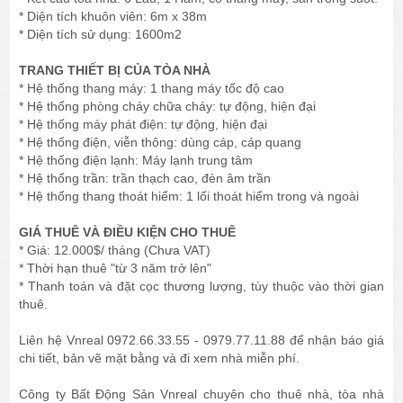
* Diện tích khuôn viên: 6m x 38m
* Diện tích sử dụng: 1600m2
TRANG THIẾT BỊ CỦA TÒA NHÀ
* Hệ thống thang máy: 1 thang máy tốc độ cao
* Hệ thống phòng cháy chữa cháy: tự động, hiện đại
* Hệ thống máy phát điện: tự động, hiện đại
* Hệ thống điện, viễn thông: dùng cáp, cáp quang
* Hệ thống điện lạnh: Máy lạnh trung tâm
* Hệ thống trần: trần thạch cao, đèn âm trần
* Hệ thống thang thoát hiểm: 1 lối thoát hiểm trong và ngoài
GIÁ THUÊ VÀ ĐIỀU KIỆN CHO THUÊ
* Giá: 12.000$/ tháng (Chưa VAT)
* Thời hạn thuê "từ 3 năm trở lên"
* Thanh toán và đặt cọc thương lượng, tùy thuộc vào thời gian
thuê.
Liên hệ Vnreal 0972.66.33.55 - 0979.77.11.88 để nhận báo giá
chi tiết, bản vẽ mặt bằng và đi xem nhà miễn phí.
Công ty Bất Động Sản Vnreal chuyên cho thuê nhà, tòa nhà