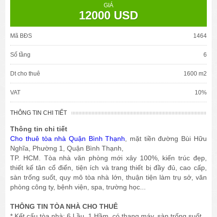
GIÁ
12000 USD
Mã BĐS
1464
Số tầng
6
Dt cho thuê
1600 m2
VAT
10%
THÔNG TIN CHI TIẾT
Thông tin chi tiết
Cho thuê tòa nhà Quận Bình Thạnh
, mặt tiền đường Bùi Hữu
Nghĩa, Phường 1, Quận Bình Thạnh,
TP. HCM. Tòa nhà văn phòng mới xây 100%, kiến trúc đẹp,
thiết kế tân cổ điển, tiện ích và trang thiết bị đầy đủ, cao cấp,
sàn trống suốt, quy mô tòa nhà lớn, thuận tiện làm trụ sở, văn
phòng công ty, bệnh viện, spa, trường học...
THÔNG TIN TÒA NHÀ CHO THUÊ
* Kết cấu tòa nhà: 6 Lầu, 1 Hầm, có thang máy, sàn trống suốt.