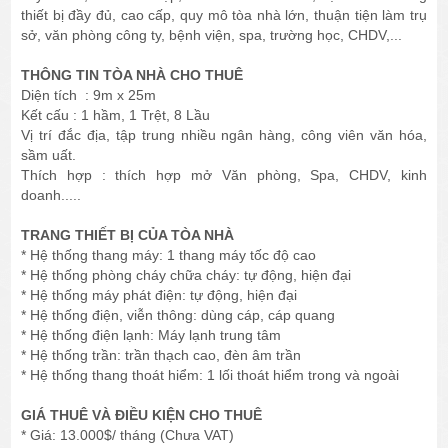
thiết bị đầy đủ, cao cấp, quy mô tòa nhà lớn, thuận tiện làm trụ
sở, văn phòng công ty, bệnh viện, spa, trường học, CHDV,...
THÔNG TIN TÒA NHÀ CHO THUÊ
Diện tích : 9m x 25m
Kết cấu : 1 hầm, 1 Trệt, 8 Lầu
Vị trí đắc địa, tập trung nhiều ngân hàng, công viên văn hóa,
sầm uất.
Thích hợp : thích hợp mở Văn phòng, Spa, CHDV, kinh
doanh.....
TRANG THIẾT BỊ CỦA TÒA NHÀ
* Hệ thống thang máy: 1 thang máy tốc độ cao
* Hệ thống phòng cháy chữa cháy: tự động, hiện đại
* Hệ thống máy phát điện: tự động, hiện đại
* Hệ thống điện, viễn thông: dùng cáp, cáp quang
* Hệ thống điện lạnh: Máy lạnh trung tâm
* Hệ thống trần: trần thạch cao, đèn âm trần
* Hệ thống thang thoát hiểm: 1 lối thoát hiểm trong và ngoài
GIÁ THUÊ VÀ ĐIỀU KIỆN CHO THUÊ
* Giá: 13.000$/ tháng (Chưa VAT)