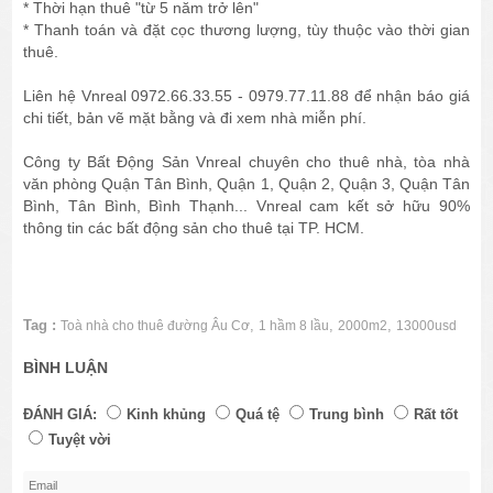
* Thời hạn thuê "từ 5 năm trở lên"
* Thanh toán và đặt cọc thương lượng, tùy thuộc vào thời gian
thuê.
Liên hệ Vnreal 0972.66.33.55 - 0979.77.11.88 để nhận báo giá
chi tiết, bản vẽ mặt bằng và đi xem nhà miễn phí.
Công ty Bất Động Sản Vnreal chuyên cho thuê nhà, tòa nhà
văn phòng Quận Tân Bình, Quận 1, Quận 2, Quận 3, Quận Tân
Bình, Tân Bình, Bình Thạnh... Vnreal cam kết sở hữu 90%
thông tin các bất động sản cho thuê tại TP. HCM.
Tag :
,
,
,
Toà nhà cho thuê đường Âu Cơ
1 hầm 8 lầu
2000m2
13000usd
BÌNH LUẬN
ĐÁNH GIÁ:
Kinh khủng
Quá tệ
Trung bình
Rất tốt
Tuyệt vời