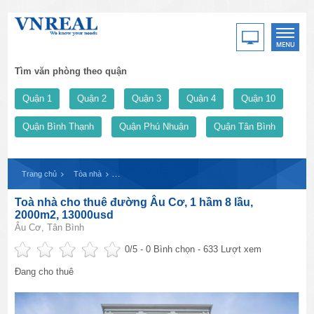
Tìm văn phòng theo quận
Quận 1
Quận 2
Quận 3
Quận 4
Quận 10
Quận Bình Thạnh
Quận Phú Nhuận
Quận Tân Bình
Trang chủ
Tòa nhà
Toà nhà cho thuê đường Âu Cơ, 1 hầm 8 lầu, 2000m2, 1
Toà nhà cho thuê đường Âu Cơ, 1 hầm 8 lầu,
2000m2, 13000usd
Âu Cơ, Tân Bình
0
/5 -
0
Bình chọn - 633 Lượt xem
Đang cho thuê