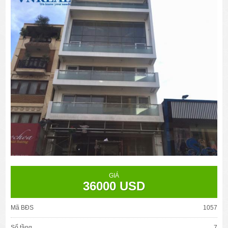
GIÁ
36000 USD
Mã BĐS
1057
Số tầng
7