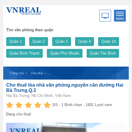
Tìm văn phòng theo quận
Quận 1
Quận 2
Quận 3
Quận 4
Quận 10
Quận Bình Thạnh
Quận Phú Nhuận
Quận Tân Bình
Trang chủ
Tòa nhà
Cho thuê tòa nhà văn phòng,nguyên căn đường Hai Bà T
Cho thuê tòa nhà văn phòng,nguyên căn đường Hai
Bà Trưng.Q.3
Hai Bà Trưng, Hồ Chí Minh, Việt Nam
5
/5 -
1
Bình chọn - 1491 Lượt xem
Đang cho thuê