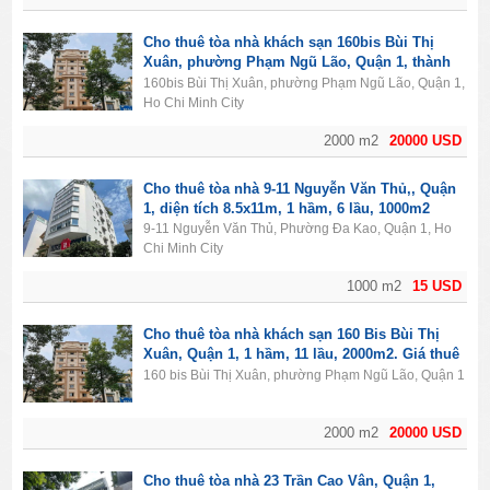
Cho thuê tòa nhà khách sạn 160bis Bùi Thị
Xuân, phường Phạm Ngũ Lão, Quận 1, thành
phố Hồ Chí Minh. Diện tích 2000m2, 1 hầm, 11
160bis Bùi Thị Xuân, phường Phạm Ngũ Lão, Quận 1,
lầu, 50PN.
Ho Chi Minh City
2000 m2
20000 USD
Cho thuê tòa nhà 9-11 Nguyễn Văn Thủ,, Quận
1, diện tích 8.5x11m, 1 hầm, 6 lầu, 1000m2
9-11 Nguyễn Văn Thủ, Phường Đa Kao, Quận 1, Ho
Chi Minh City
1000 m2
15 USD
Cho thuê tòa nhà khách sạn 160 Bis Bùi Thị
Xuân, Quận 1, 1 hầm, 11 lầu, 2000m2. Giá thuê
20.000$/tháng.
160 bis Bùi Thị Xuân, phường Phạm Ngũ Lão, Quận 1
2000 m2
20000 USD
Cho thuê tòa nhà 23 Trần Cao Vân, Quận 1,