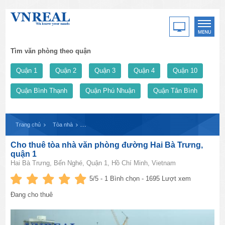
Tìm văn phòng theo quận
Quận 1
Quận 2
Quận 3
Quận 4
Quận 10
Quận Bình Thạnh
Quận Phú Nhuận
Quận Tân Bình
Trang chủ
Tòa nhà
Cho thuê tòa nhà văn phòng đường Hai Bà Trưng, quận 
Cho thuê tòa nhà văn phòng đường Hai Bà Trưng,
quận 1
Hai Bà Trưng, Bến Nghé, Quận 1, Hồ Chí Minh, Vietnam
5
/5 -
1
Bình chọn - 1695 Lượt xem
Đang cho thuê