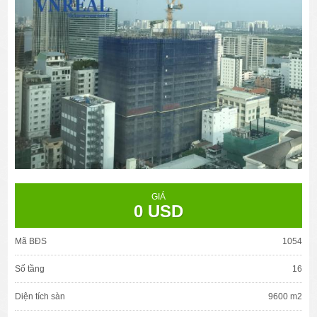
GIÁ
0 USD
Mã BĐS
1054
Số tầng
16
Diện tích sàn
9600 m2