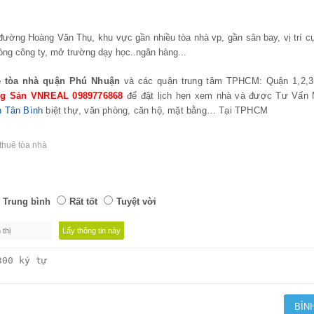
đường
Hoàng Văn Thụ
, khu vực gần nhiều tòa nhà vp, gần sân bay, vị trí c
òng công ty, mở trường dạy học..ngân hàng...
 tòa nhà
quận Phú Nhuận
và các quận trung tâm TPHCM: Quận 1,2,3
ộng Sản VNREAL 0989776868
để đặt lịch hẹn xem nhà và được Tư Vấn 
n Tân Bình
biệt thự, văn phòng, căn hộ, mặt bằng… Tại TPHCM
thuê tòa nhà
Trung bình
Rất tốt
Tuyệt vời