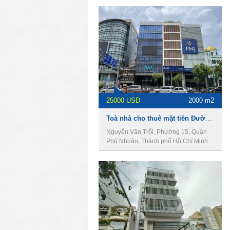
25000 USD
2000 m2
Toà nhà cho thuê mặt tiền Đường Nguyễn Văn Trỗi, DT 10 x 30m, 1 hầm 8 lầu, Giá 25000usd
Nguyễn Văn Trỗi, Phường 15, Quận
Phú Nhuận, Thành phố Hồ Chí Minh