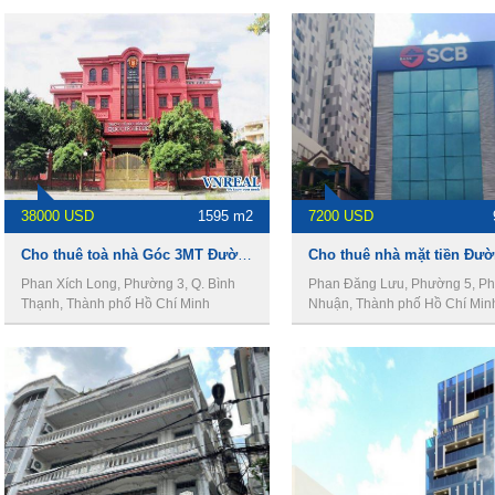
38000 USD
1595 m2
7200 USD
Cho thuê toà nhà Góc 3MT Đường Phan Xích Long, DT 38 x 26m, 4 lầu, Giá 38000usd
Phan Xích Long, Phường 3, Q. Bình
Phan Đăng Lưu, Phường 5, P
Thạnh, Thành phố Hồ Chí Minh
Nhuận, Thành phố Hồ Chí Min