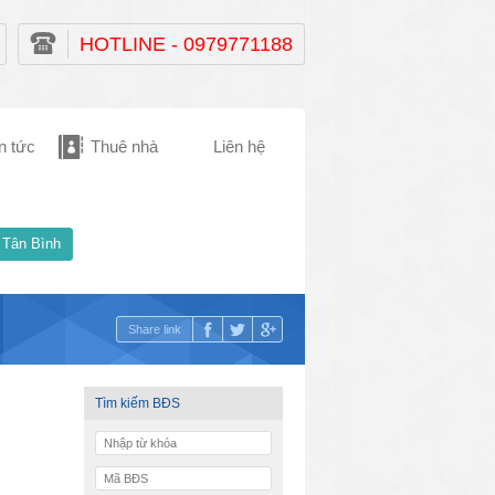
HOTLINE - 0979771188
n tức
Thuê nhà
Liên hệ
 Tân Bình
Share link
Tìm kiếm BĐS