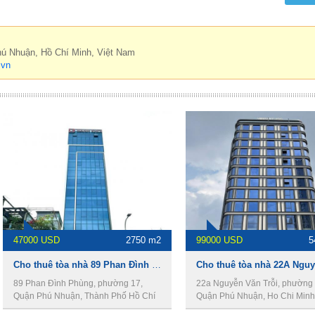
hú Nhuận, Hồ Chí Minh, Việt Nam
.vn
47000 USD
2750 m2
99000 USD
5
Cho thuê tòa nhà 89 Phan Đình Phùng, Quận Phú Nhuận, 9,5x43m, 2 hầm, 12 lầu, 2750m2.
89 Phan Đình Phùng, phường 17,
22a Nguyễn Văn Trỗi, phường 
Quận Phú Nhuận, Thành Phố Hồ Chí
Quận Phú Nhuận, Ho Chi Minh 
Minh