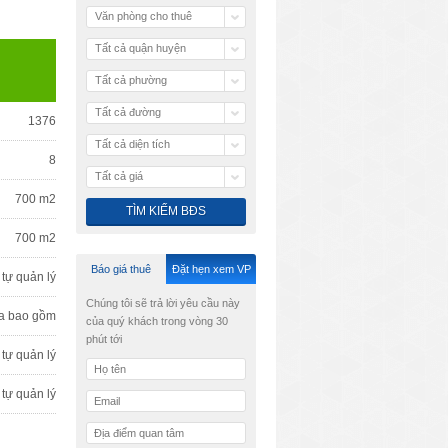
Văn phòng cho thuê
Tất cả quận huyện
Tất cả phường
Tất cả đường
1376
Tất cả diện tích
8
Tất cả giá
700 m2
700 m2
Báo giá thuê
Đặt hẹn xem VP
tự quản lý
Chúng tôi sẽ trả lời yêu cầu này
a bao gồm
của quý khách trong vòng 30
phút tới
tự quản lý
tự quản lý