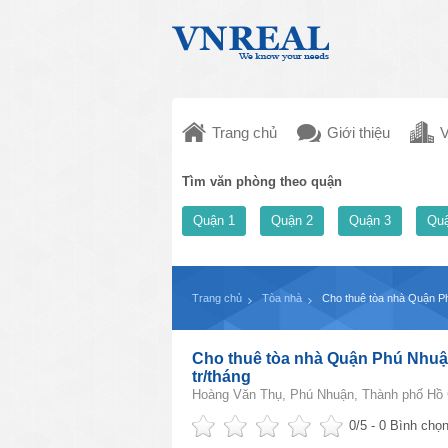
Trang chủ
Giới thiệu
V
Tìm văn phòng theo quận
Quận 1
Quận 2
Quận 3
Quậ
Trang chủ
Tòa nhà
Cho thuê tòa nhà Quận Ph
Cho thuê tòa nhà Quận Phú Nhuận
tr/tháng
Hoàng Văn Thụ, Phú Nhuận, Thành phố Hồ 
0
/5 -
0
Bình chọn