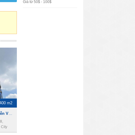
Giá từ 50$ - 100$
400 m2
Cho thuê tòa nhà 22A Nguyễn Văn Trỗi, Phú Nhuận, 14x30m, 2 hầm, 15 lầu, 5400m2.
8,
City