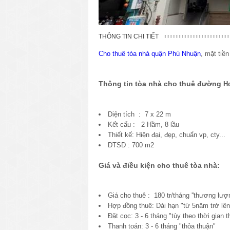
THÔNG TIN CHI TIẾT
Cho thuê tòa nhà quận Phú Nhuận
,
mặt tiề
Thông tin tòa nhà cho thuê đường
H
Diện tích : 7 x 22 m
Kết cấu : 2 Hầm, 8 lầu
Thiết kế: Hiện đại, đẹp, chuẩn vp, cty...
DTSD : 700 m2
Giá và điều kiện cho thuê tòa nhà:
Giá cho thuê : 180 tr/tháng ''thương lượn
Hợp đồng thuê: Dài hạn "từ 5năm trở lên
Đặt cọc: 3 - 6 tháng "tùy theo thời gian t
Thanh toán: 3 - 6 tháng "thỏa thuận"