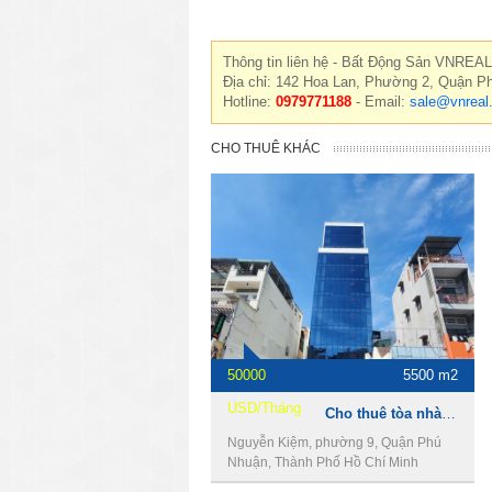
Thông tin liên hệ - Bất Động Sản VNREAL
Địa chỉ: 142 Hoa Lan, Phường 2, Quận P
Hotline:
0979771188
- Email:
sale@vnreal
CHO THUÊ KHÁC
50000
5500 m2
USD/Tháng
Cho thuê tòa nhà 497 Nguyễn Kiệm, Phú Nhuận, 16x50m, 2 hầm, 12 lầu, 5500m2.
Nguyễn Kiệm, phường 9, Quận Phú
Nhuận, Thành Phố Hồ Chí Minh