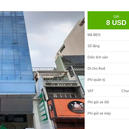
GIÁ
8 USD
Mã BĐS
Số tầng
Diện tích sàn
Dt cho thuê
Phí quản lý
VAT
Chư
Phí gửi xe ôtô
Phí gửi xe máy