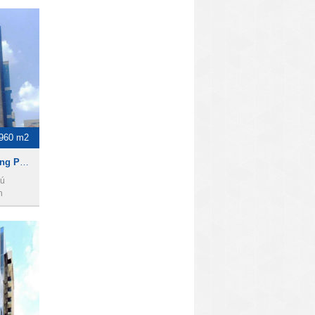
960 m2
Cho thuê nhà mặt tiền Đường Phan Đăng Lưu, DT 8 x 20m, 1 Trệt 5 Lầu, Giá 7200usd
hú
h