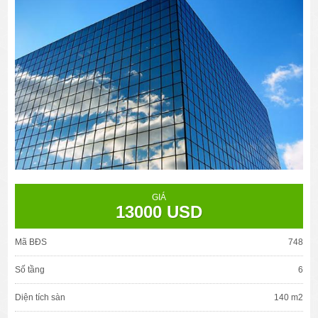
GIÁ
13000 USD
Mã BĐS
748
Số tầng
6
Diện tích sàn
140 m2