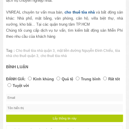
dịch vụ chuyên nghiệp nhất.
VNREAL chuyên tư vấn mua bán,
cho thuê tòa nhà
và bất động sản
khác: Nhà phố, mặt bằng, văn phòng, căn hộ, villa biệt thự, nhà
xưởng, kho bãi... Tại các quận trung tâm TP.HCM
Chúng tôi cung cấp dịch vụ tư vấn, tìm kiếm bất động sản Miễn Phí
theo nhu cầu của khách hàng
Tag :
,
,
Cho thuê tòa nhà quận 3
mặt tiền đường Nguyễn Đình Chiểu
tòa
,
nhà cho thuê quận 3
cho thuê tòa nhà
BÌNH LUẬN
ĐÁNH GIÁ:
Kinh khủng
Quá tệ
Trung bình
Rất tốt
Tuyệt vời