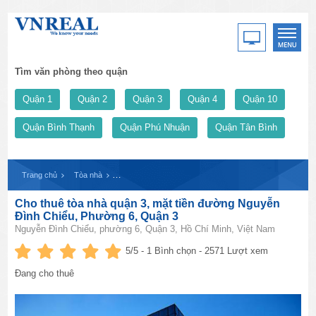
Tìm văn phòng theo quận
Quận 1
Quận 2
Quận 3
Quận 4
Quận 10
Quận Bình Thạnh
Quận Phú Nhuận
Quận Tân Bình
Trang chủ
Tòa nhà
Cho thuê tòa nhà quận 3, mặt tiền đường Nguyễn Đình C
Cho thuê tòa nhà quận 3, mặt tiền đường Nguyễn
Đình Chiểu, Phường 6, Quận 3
Nguyễn Đình Chiểu, phường 6, Quận 3, Hồ Chí Minh, Việt Nam
5
/5 -
1
Bình chọn - 2571 Lượt xem
Đang cho thuê