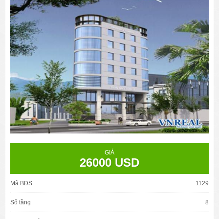
GIÁ
26000 USD
Mã BĐS
1129
Số tầng
8