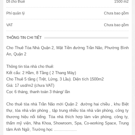
Dt cho thuê
1500 m2
Phí quản lý
Chưa bao gồm
VAT
Chưa bao gồm
THÔNG TIN CHI TIẾT
Cho Thuê Tòa Nhà Quận 2, Mặt Tiền đường Trần Não, Phường Bình
An, Quận 2
Thông tin tòa nhà cho thuê:
Kết cấu: 2 Hầm, 8 Tầng ( 2 Thang Máy)
Cho Thuê 5 tầng ( Trệt, Lửng, 3 Lầu). Diện tích 1500m2
Giá: 17 usd/m2 (chưa VAT)
Cọc 6 tháng, thanh toán 3 tháng/ lần
Cho thuê tòa nhà Trần Não mới Quận 2 đ
ường hai chiều , khu Biệt
thự, tòa nhà văn phòng , tập trung nhiều tòa nhà văn phòng, công ty
thương hiệu nổi tiếng. Tòa nhà thích hợp làm văn phòng, công ty,
thẩm mỹ viện, Nha Khoa, Showroom, Spa, Co-working Space, Trung
tâm Anh Ngữ, Trường học ...................