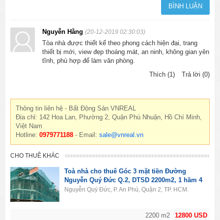
Nguyễn Hằng
(20-12-2019 02:30:03)
Tòa nhà được thiết kế theo phong cách hiện đại, trang
thiết bị mới, view đẹp thoáng mát, an ninh, không gian yên
tĩnh, phù hợp để làm văn phòng.
Thích (1)
Trả lời (0)
Thông tin liên hệ - Bất Động Sản VNREAL
Địa chỉ: 142 Hoa Lan, Phường 2, Quận Phú Nhuận, Hồ Chí Minh,
Việt Nam
Hotline:
0979771188
- Email:
sale@vnreal.vn
CHO THUÊ KHÁC
Toà nhà cho thuê Góc 3 mặt tiền Đường
Nguyễn Quý Đức Q.2, DTSD 2200m2, 1 hầm 4
lầu, Giá 12800usd
Nguyễn Quý Đức, P. An Phú, Quận 2, TP. HCM.
2200 m2
12800 USD