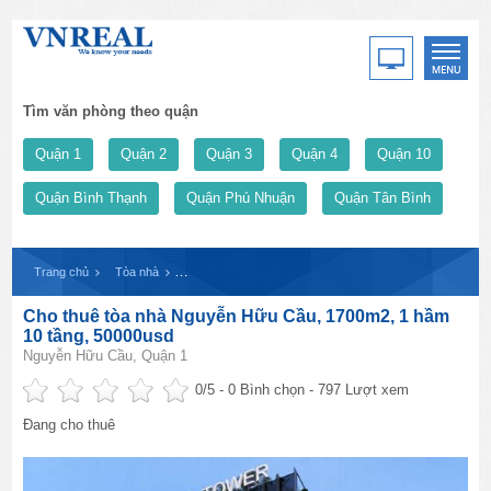
Tìm văn phòng theo quận
Quận 1
Quận 2
Quận 3
Quận 4
Quận 10
Quận Bình Thạnh
Quận Phú Nhuận
Quận Tân Bình
Trang chủ
Tòa nhà
Cho thuê tòa nhà Nguyễn Hữu Cầu, 1700m2, 1 hầm 10 t
Cho thuê tòa nhà Nguyễn Hữu Cầu, 1700m2, 1 hầm
10 tầng, 50000usd
Nguyễn Hữu Cầu, Quận 1
0
/5 -
0
Bình chọn - 797 Lượt xem
Đang cho thuê