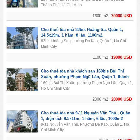
Thành Phố Hồ Chí Minh
1600 m2
30000 USD
Cho thuê tòa nhà 83bis Hoàng Sa, Quận 1,
14.5x19m, 1 hầm, 8 lầu, 1100m2.
83bis Hoàng Sa, phường Đa Kao, Quận 1, Ho Chi
Minh City
1100 m2
19000 USD
Cho thuê tòa nhà khách sạn 160bis Bùi Thị
Xuân, phường Phạm Ngũ Lão, Quận 1, thành
phố Hồ Chí Minh. Diện tích 2000m2, 1 hầm, 11
160bis Bùi Thị Xuân, phường Phạm Ngũ Lão, Quận 1,
lầu, 50PN.
Ho Chi Minh City
2000 m2
20000 USD
Cho thuê tòa nhà 9-11 Nguyễn Văn Thủ,, Quận
1, diện tích 8.5x11m, 1 hầm, 6 lầu, 1000m2
9-11 Nguyễn Văn Thủ, Phường Đa Kao, Quận 1, Ho
Chi Minh City