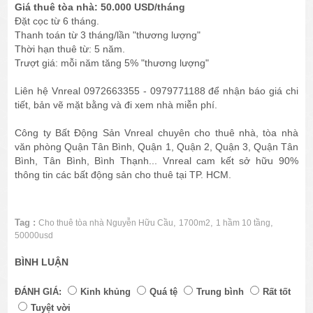
Giá thuê tòa nhà: 50.000 USD/tháng
Đặt cọc từ 6 tháng.
Thanh toán từ 3 tháng/lần "thương lượng"
Thời hạn thuê từ: 5 năm.
Trượt giá: mỗi năm tăng 5% "thương lượng"
Liên hệ Vnreal 0972663355 - 0979771188 để nhận báo giá chi
tiết, bản vẽ mặt bằng và đi xem nhà miễn phí.
Công ty Bất Động Sản Vnreal chuyên cho thuê nhà, tòa nhà
văn phòng Quận Tân Bình, Quận 1, Quận 2, Quận 3, Quận Tân
Bình, Tân Bình, Bình Thạnh... Vnreal cam kết sở hữu 90%
thông tin các bất động sản cho thuê tại TP. HCM.
Tag :
,
,
,
Cho thuê tòa nhà Nguyễn Hữu Cầu
1700m2
1 hầm 10 tầng
50000usd
BÌNH LUẬN
ĐÁNH GIÁ:
Kinh khủng
Quá tệ
Trung bình
Rất tốt
Tuyệt vời