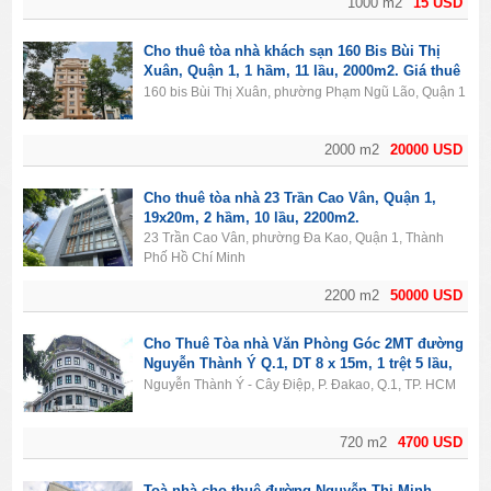
1000 m2
15 USD
Cho thuê tòa nhà khách sạn 160 Bis Bùi Thị
Xuân, Quận 1, 1 hầm, 11 lầu, 2000m2. Giá thuê
20.000$/tháng.
160 bis Bùi Thị Xuân, phường Phạm Ngũ Lão, Quận 1
2000 m2
20000 USD
Cho thuê tòa nhà 23 Trần Cao Vân, Quận 1,
19x20m, 2 hầm, 10 lầu, 2200m2.
23 Trần Cao Vân, phường Đa Kao, Quận 1, Thành
Phố Hồ Chí Minh
2200 m2
50000 USD
Cho Thuê Tòa nhà Văn Phòng Góc 2MT đường
Nguyễn Thành Ý Q.1, DT 8 x 15m, 1 trệt 5 lầu,
Giá 4700usd
Nguyễn Thành Ý - Cây Điệp, P. Đakao, Q.1, TP. HCM
720 m2
4700 USD
Toà nhà cho thuê đường Nguyễn Thị Minh