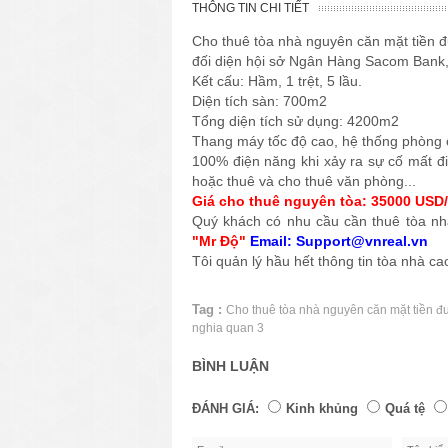
THÔNG TIN CHI TIẾT
Cho thuê tòa nhà nguyên căn mặt tiền 
đối diện hội sở Ngân Hàng Sacom Bank,
Kết cấu: Hầm, 1 trệt, 5 lầu.
Diện tích sàn: 700m2
Tổng diện tích sử dụng: 4200m2
Thang máy tốc độ cao, hệ thống phòng 
100% điện năng khi xảy ra sự cố mất đi
hoặc thuê và cho thuê văn phòng...
Giá cho thuê nguyên tòa: 35000 USD
Quý khách có nhu cầu cần thuê tòa nhà
"Mr Độ"
Email: Support@vnreal.vn
Tôi quản lý hầu hết thông tin tòa nhà c
Tag :
Cho thuê tòa nhà nguyên căn mặt tiền 
nghia quan 3
BÌNH LUẬN
ĐÁNH GIÁ:
Kinh khủng
Quá tệ