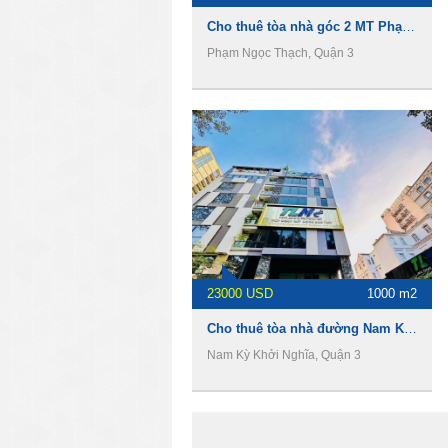
Cho thuê tòa nhà góc 2 MT Phạm Ngọc Thạch, 1800m2, 1 hầm 6 tầng, 850tr/tháng
Phạm Ngọc Thạch, Quận 3
23000 USD
1000 m2
Cho thuê tòa nhà đường Nam Kỳ Khởi Nghĩa, 1000m2, 1 hầm 7 tầng, 23000usd
Nam Kỳ Khởi Nghĩa, Quận 3