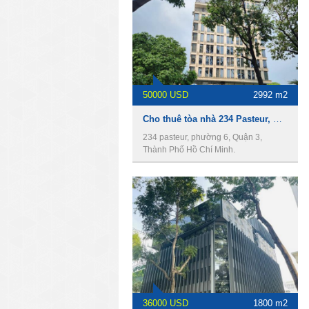
50000 USD
2992 m2
Cho thuê tòa nhà 234 Pasteur, Quận 3, 22x30m, 2 hầm, 10 lầu, diện tich 2992m2
234 pasteur, phường 6, Quận 3,
Thành Phố Hồ Chí Minh.
36000 USD
1800 m2