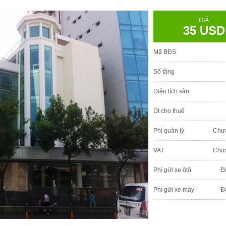
GIÁ
35 USD
Mã BĐS
Số tầng
Diện tích sàn
Dt cho thuê
Phí quản lý
Chư
VAT
Chư
Phí gửi xe ôtô
Đ
Phí gửi xe máy
Đ