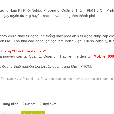
đường Nam Kỳ Khởi Nghĩa, Phường 6, Quận 3, Thành Phố Hồ Chí Minh
 ngay tuyến đường huyết mạch đi vào trung tâm thành phố.
cháy chữa cháy tự động, hệ thống máy phát điện tự động cung cấp ch
ện lưới. Tòa nhà cao ốc thuận tiện làm Bệnh Viện, Trụ sở công ty, tr
/Tháng "Cho thuê dài hạn"
 nguyên căn tại Quận 1, Quận 3... Hãy liên hệ đến tôi:
Mobile: 09
ao ốc cho thuê nguyên tòa tại các quận trung tâm TPHCM.
,
,
đường Nam Kỳ Khởi Nghĩa
Quận 3
cho thue toa nha nguyen can mat tien duong n
Trung bình
Rất tốt
Tuyệt vời