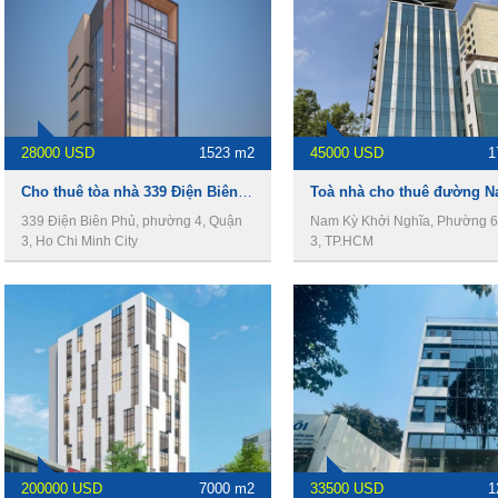
28000 USD
1523 m2
45000 USD
1
Cho thuê tòa nhà 339 Điện Biên Phủ, Quận 3, 12x37m, 2 hầm, 9 lầu, 1523m2
339 Điện Biên Phủ, phường 4, Quận
Nam Kỳ Khởi Nghĩa, Phường 6
3, Ho Chi Minh City
3, TP.HCM
200000 USD
7000 m2
33500 USD
1