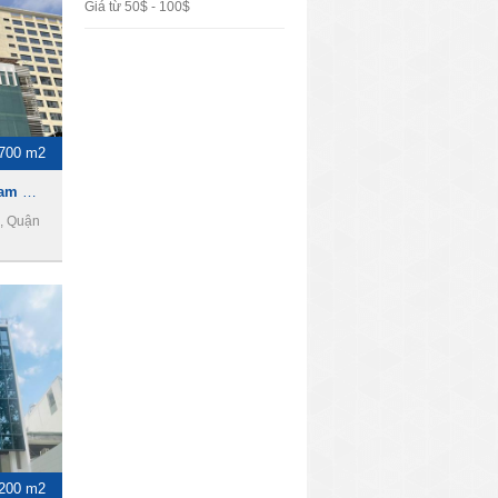
Giá từ 50$ - 100$
700 m2
Toà nhà cho thuê đường Nam Kỳ Khởi Nghĩa, 1700m2 , 2 hầm 12 tầng, Giá 45000usd
, Quận
200 m2