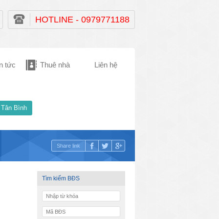
HOTLINE - 0979771188
n tức
Thuê nhà
Liên hệ
 Tân Bình
Share link
Tìm kiếm BĐS