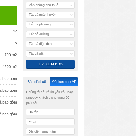
Văn phòng cho thuê
Tất cả quận huyện
Tất cả phường
142
Tất cả đường
5
Tất cả diện tích
Tất cả giá
700 m2
4200 m2
a bao gồm
Báo giá thuê
Đặt hẹn xem VP
a bao gồm
Chúng tôi sẽ trả lời yêu cầu này
của quý khách trong vòng 30
ã bao gồm
phút tới
ã bao gồm