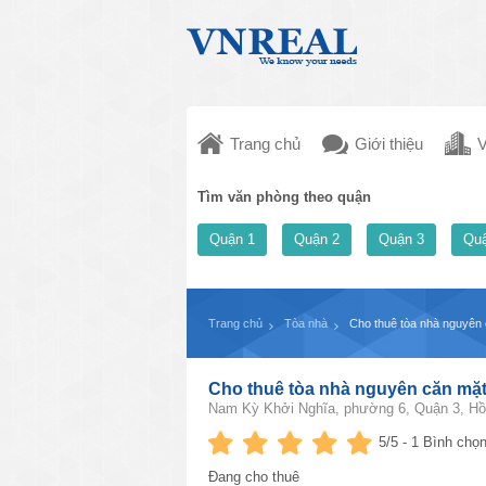
Trang chủ
Giới thiệu
V
Tìm văn phòng theo quận
Quận 1
Quận 2
Quận 3
Quậ
Trang chủ
Tòa nhà
Cho thuê tòa nhà nguyên
Cho thuê tòa nhà nguyên căn mặ
Nam Kỳ Khởi Nghĩa, phường 6, Quận 3, Hồ
5
/5 -
1
Bình chọn
Đang cho thuê