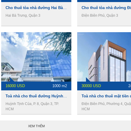
Cho thuê tòa nhà đường Hai Bà Trưng, DT 7000m, 3 hầm 15 tầng, giá 30$/m2
Hai Bà Trưng, Quận 3
Điện Biên Phủ, Quận 3
16000 USD
1000 m2
30000 USD
2
Toà nhà cho thuê đường Huỳnh Tịnh Của Quận 3, DT 1000m2, 1 hầm 7 lầu, giá 16000usd
Huỳnh Tịnh Của, P. 8, Quận 3, TP.
Điện Biên Phủ, Phường 4, Quận
HCM
HCM
XEM THÊM