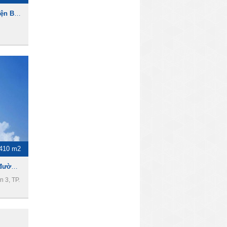
Cho thuê tòa nhà đường Điện Biên Phủ, 1200m2, 1 hầm 6 tầng, 800tr/tháng
410 m2
Toà nhà cho thuê mặt tiền đường Điện Biên Phủ Quận 3, DT 12 x 37.5m , 2 hầm 9 tầng, Giá 30000usd
 3, TP.