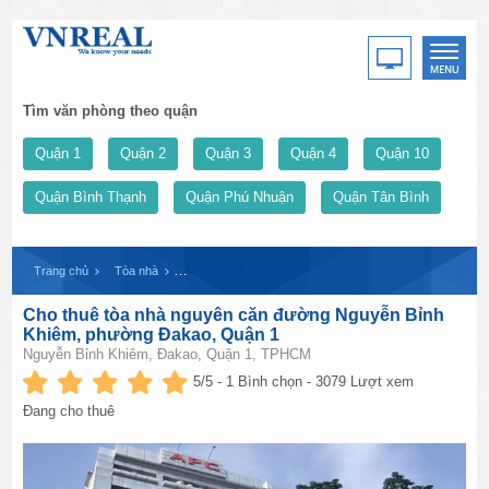
Tìm văn phòng theo quận
Quận 1
Quận 2
Quận 3
Quận 4
Quận 10
Quận Bình Thạnh
Quận Phú Nhuận
Quận Tân Bình
Trang chủ
Tòa nhà
Cho thuê tòa nhà nguyên căn đường Nguyễn Bỉnh Khiêm
Cho thuê tòa nhà nguyên căn đường Nguyễn Bỉnh
Khiêm, phường Đakao, Quận 1
Nguyễn Bỉnh Khiêm, Đakao, Quận 1, TPHCM
5
/5 -
1
Bình chọn - 3079 Lượt xem
Đang cho thuê