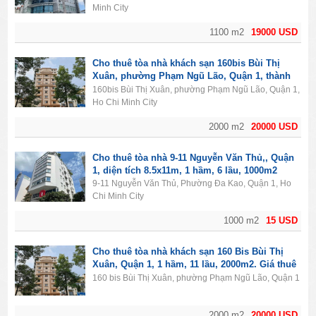
Minh City
1100 m2
19000 USD
Cho thuê tòa nhà khách sạn 160bis Bùi Thị
Xuân, phường Phạm Ngũ Lão, Quận 1, thành
phố Hồ Chí Minh. Diện tích 2000m2, 1 hầm, 11
160bis Bùi Thị Xuân, phường Phạm Ngũ Lão, Quận 1,
lầu, 50PN.
Ho Chi Minh City
2000 m2
20000 USD
Cho thuê tòa nhà 9-11 Nguyễn Văn Thủ,, Quận
1, diện tích 8.5x11m, 1 hầm, 6 lầu, 1000m2
9-11 Nguyễn Văn Thủ, Phường Đa Kao, Quận 1, Ho
Chi Minh City
1000 m2
15 USD
Cho thuê tòa nhà khách sạn 160 Bis Bùi Thị
Xuân, Quận 1, 1 hầm, 11 lầu, 2000m2. Giá thuê
20.000$/tháng.
160 bis Bùi Thị Xuân, phường Phạm Ngũ Lão, Quận 1
2000 m2
20000 USD