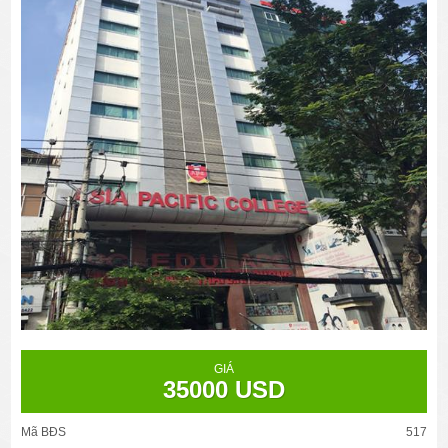
GIÁ
35000 USD
Mã BĐS
517