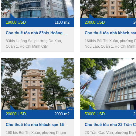
19000 USD
1100 m2
20000 USD
2
Cho thuê tòa nhà 83bis Hoàng Sa, Quận 1, 14.5x19m, 1 hầm, 8 lầu, 1100m2.
83bis Hoàng Sa, phường Đa Kao,
160bis Bùi Thị Xuân, phường
Quận 1, Ho Chi Minh City
Ngũ Lão, Quận 1, Ho Chi Minh 
20000 USD
2000 m2
50000 USD
2
Cho thuê tòa nhà khách sạn 160 Bis Bùi Thị Xuân, Quận 1, 1 hầm, 11 lầu, 2000m2. Giá thuê 20.000$/tháng.
160 bis Bùi Thị Xuân, phường Phạm
23 Trần Cao Vân, phường Đa 