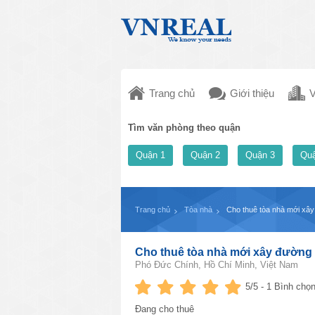
Trang chủ
Giới thiệu
V
Tìm văn phòng theo quận
Quận 1
Quận 2
Quận 3
Quậ
Trang chủ
Tòa nhà
Cho thuê tòa nhà mới xâ
Cho thuê tòa nhà mới xây đường
Phó Đức Chính, Hồ Chí Minh, Việt Nam
5
/5 -
1
Bình chọn
Đang cho thuê