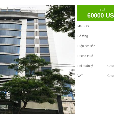
GIÁ
60000 U
Mã BĐS
Số tầng
Diện tích sàn
Dt cho thuê
Phí quản lý
Chư
VAT
Chư