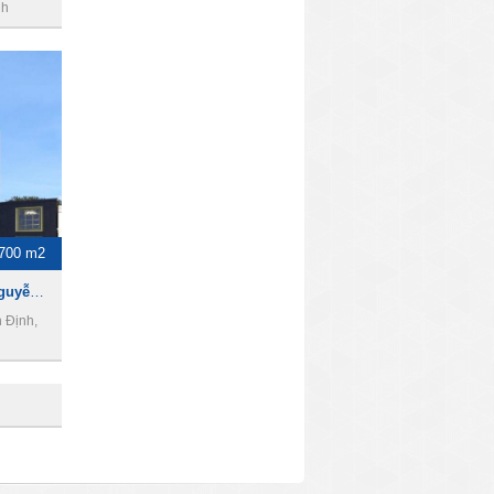
nh
700 m2
Toà nhà cho thuê đường Nguyễn Hữu Cầu, 1700m2, 1 hầm 10 tầng, Giá 50000USD
 Định,