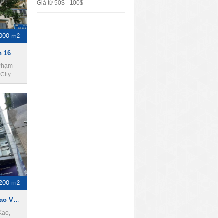
Giá từ 50$ - 100$
000 m2
Cho thuê tòa nhà khách sạn 160bis Bùi Thị Xuân, phường Phạm Ngũ Lão, Quận 1, thành phố Hồ Chí Minh. Diện tích 2000m2, 1 hầm, 11 lầu, 50PN.
 Phạm
City
200 m2
Cho thuê tòa nhà 23 Trần Cao Vân, Quận 1, 19x20m, 2 hầm, 10 lầu, 2200m2.
Kao,