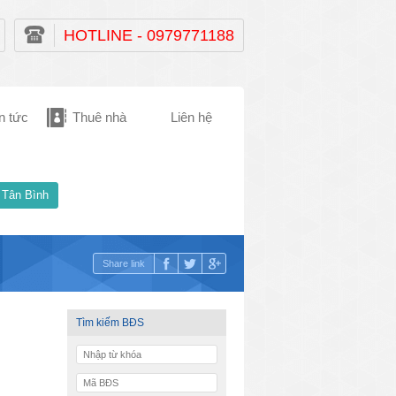
HOTLINE - 0979771188
n tức
Thuê nhà
Liên hệ
 Tân Bình
Share link
Tìm kiếm BĐS