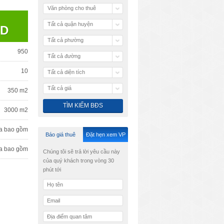
Văn phòng cho thuê
Tất cả quận huyện
SD
Tất cả phường
950
Tất cả đường
10
Tất cả diện tích
Tất cả giá
350 m2
3000 m2
a bao gồm
Báo giá thuê
Đặt hẹn xem VP
a bao gồm
Chúng tôi sẽ trả lời yêu cầu này
của quý khách trong vòng 30
phút tới