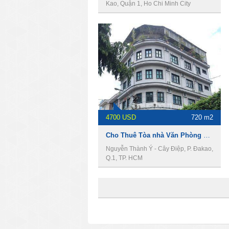
Kao, Quận 1, Ho Chi Minh City
4700 USD
720 m2
Cho Thuê Tòa nhà Văn Phòng Góc 2MT đường Nguyễn Thành Ý Q.1, DT 8 x 15m, 1 trệt 5 lầu, Giá 4700usd
Nguyễn Thành Ý - Cây Điệp, P. Đakao,
Q.1, TP. HCM