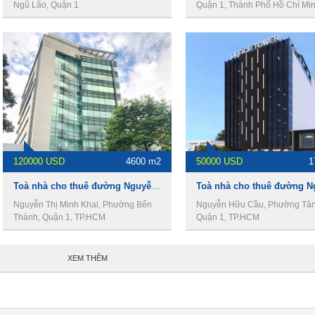
Ngũ Lão, Quận 1
Quận 1, Thành Phố Hồ Chí Mi
120000 USD
4600 m2
50000 USD
1
Toà nhà cho thuê đường Nguyễn Thị Minh Khai, 4600m2, 1 hầm 12 tầng, giá 120.000USD
Nguyễn Thị Minh Khai, Phường Bến
Nguyễn Hữu Cầu, Phường Tân
Thành, Quận 1, TP.HCM
Quận 1, TP.HCM
XEM THÊM