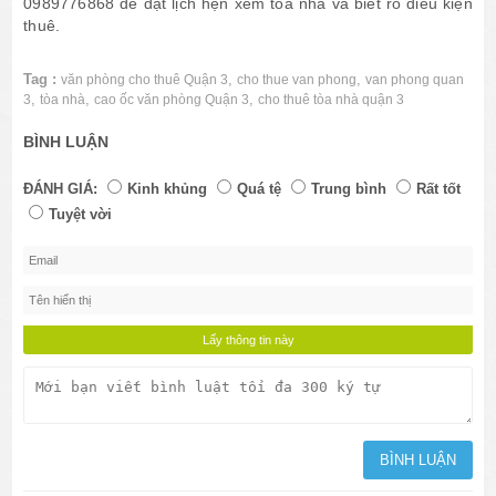
0989776868 để đặt lịch hẹn xem tòa nhà và biết rõ điều kiện
thuê.
Tag :
,
,
văn phòng cho thuê Quận 3
cho thue van phong
van phong quan
,
,
,
3
tòa nhà
cao ốc văn phòng Quận 3
cho thuê tòa nhà quận 3
BÌNH LUẬN
ĐÁNH GIÁ:
Kinh khủng
Quá tệ
Trung bình
Rất tốt
Tuyệt vời