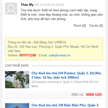
Thảo My
(20-12-2019 02:34:54)
Tòa nhà được thiết kế theo phong cách hiện đại, trang
thiết bị mới, view đẹp thoáng mát, an ninh, không gian yên
tĩnh, phù hợp để làm văn phòng.
Thích (0)
Trả lời (0)
Thông tin liên hệ - Bất Động Sản VNREAL
Địa chỉ: 142 Hoa Lan, Phường 2, Quận Phú Nhuận, Hồ Chí Minh,
Việt Nam
Hotline:
0979771188
- Email:
sale@vnreal.vn
CHO THUÊ KHÁC
Cho thuê tòa nhà 234 Pasteur, Quận 3, 22x30m,
2 hầm, 10 lầu, diện tich 2992m2
234 pasteur, phường 6, Quận 3, Thành Phố Hồ Chí
Minh.
2992 m2
50000 USD
Cho thuê tòa nhà 339 Điện Biên Phủ, Quận 3,