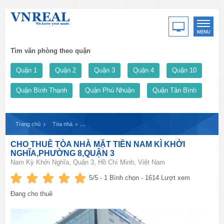
Tìm văn phòng theo quận
Quận 1
Quận 2
Quận 3
Quận 4
Quận 10
Quận Bình Thạnh
Quận Phú Nhuận
Quận Tân Bình
Trang chủ
Tòa nhà
CHO THUÊ TÒA NHÀ MẶT TIỀN NAM KÌ KHỞI NGHĨA
CHO THUÊ TÒA NHÀ MẶT TIỀN NAM KÌ KHỞI
NGHĨA,PHƯỜNG 8,QUẬN 3
Nam Kỳ Khởi Nghĩa, Quận 3, Hồ Chí Minh, Việt Nam
5
/5 -
1
Bình chọn - 1614 Lượt xem
Đang cho thuê