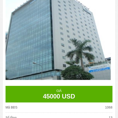
GIÁ
45000 USD
Mã BĐS
1068
Số tầng
13