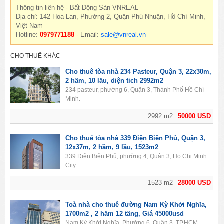
Thông tin liên hệ - Bất Động Sản VNREAL
Địa chỉ: 142 Hoa Lan, Phường 2, Quận Phú Nhuận, Hồ Chí Minh,
Việt Nam
Hotline:
0979771188
- Email:
sale@vnreal.vn
CHO THUÊ KHÁC
Cho thuê tòa nhà 234 Pasteur, Quận 3, 22x30m,
2 hầm, 10 lầu, diện tich 2992m2
234 pasteur, phường 6, Quận 3, Thành Phố Hồ Chí
Minh.
2992 m2
50000 USD
Cho thuê tòa nhà 339 Điện Biên Phủ, Quận 3,
12x37m, 2 hầm, 9 lầu, 1523m2
339 Điện Biên Phủ, phường 4, Quận 3, Ho Chi Minh
City
1523 m2
28000 USD
Toà nhà cho thuê đường Nam Kỳ Khởi Nghĩa,
1700m2 , 2 hầm 12 tầng, Giá 45000usd
Nam Kỳ Khởi Nghĩa, Phường 6, Quận 3, TP.HCM