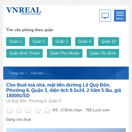
Tìm văn phòng theo quận
Quận 1
Quận 2
Quận 3
Quận 4
Quận 10
Quận Bình Thạnh
Quận Phú Nhuận
Quận Tân Bình
Trang chủ
Tòa nhà
Cho thuê toà nhà, mặt tiền đường Lê Quý Đôn, Phường 6,
Cho thuê toà nhà, mặt tiền đường Lê Quý Đôn,
Phường 6, Quận 3, diện tích 9.5x24, 2 hầm 5 lầu, giá
18000USD
Lê Quý Đôn, Phường 6, Quận 3
0
/5 -
0
Bình chọn - 769 Lượt xem
Đang cho thuê