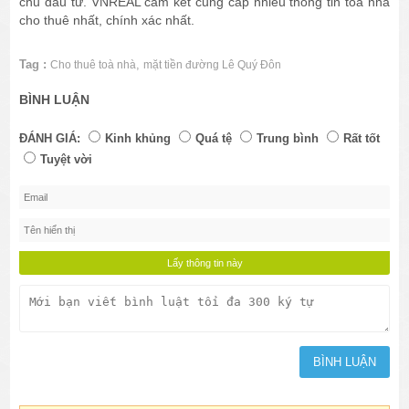
chủ đầu tư. VNREAL cam kết cung cấp nhiều thông tin tòa nhà
cho thuê nhất, chính xác nhất.
Tag :
,
Cho thuê toà nhà
mặt tiền đường Lê Quý Đôn
BÌNH LUẬN
ĐÁNH GIÁ:
Kinh khủng
Quá tệ
Trung bình
Rất tốt
Tuyệt vời