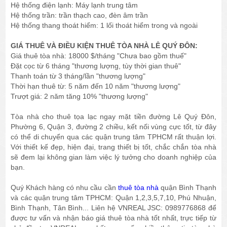
Hệ thống điện lạnh: Máy lạnh trung tâm
Hệ thống trần: trần thạch cao, đèn âm trần
Hệ thống thang thoát hiểm: 1 lối thoát hiểm trong và ngoài
GIÁ THUÊ VÀ ĐIỀU KIỆN THUÊ TÒA NHÀ LÊ QUÝ ĐÔN:
Giá thuê tòa nhà: 18000 $/tháng "Chưa bao gồm thuế"
Đặt cọc từ 6 tháng "thương lượng, tùy thời gian thuê"
Thanh toán từ 3 tháng/lần "thương lượng"
Thời hạn thuê từ: 5 năm đến 10 năm "thương lượng"
Trượt giá: 2 năm tăng 10% "thương lượng"
Tòa nhà cho thuê tọa lạc ngay mặt tiền đường Lê Quý Đôn,
Phường 6, Quận 3, đường 2 chiều, kết nối vùng cực tốt, từ đây
có thể di chuyển qua các quận trung tâm TPHCM rất thuận lợi.
Với thiết kế đẹp, hiện đại, trang thiết bị tốt, chắc chắn tòa nhà
sẽ đem lại không gian làm việc lý tưởng cho doanh nghiệp của
bạn.
Quý Khách hàng có nhu cầu cần
thuê tòa nhà
quận Bình Thạnh
và các quận trung tâm TPHCM: Quận 1,2,3,5,7,10, Phú Nhuận,
Bình Thạnh, Tân Bình... Liên hệ VNREAL JSC: 0989776868 để
được tư vấn và nhận báo giá thuê tòa nhà tốt nhất, trực tiếp từ