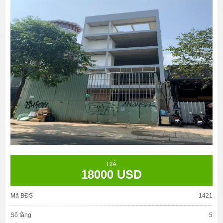
GIÁ
18000 USD
Mã BĐS
1421
Số tầng
5