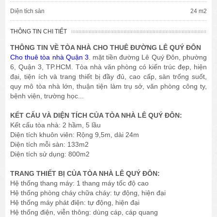
Diện tích sàn
24 m2
THÔNG TIN CHI TIẾT
THÔNG TIN VỀ TÒA NHÀ CHO THUÊ ĐƯỜNG LÊ QUÝ ĐÔN
Cho thuê tòa nhà Quận 3
. mặt tiền đường Lê Quý Đôn, phường
6, Quận 3, TP.HCM. Tòa nhà văn phòng có kiến trúc đẹp, hiện
đại, tiện ích và trang thiết bị đầy đủ, cao cấp, sàn trống suốt,
quy mô tòa nhà lớn, thuận tiện làm trụ sở, văn phòng công ty,
bệnh viện, trường học...
KẾT CẤU VÀ DIỆN TÍCH CỦA TÒA NHÀ LÊ QUÝ ĐÔN:
Kết cấu tòa nhà: 2 hầm, 5 lầu
Diện tích khuôn viên: Rộng 9,5m, dài 24m
Diện tích mỗi sàn: 133m2
Diện tích sử dụng: 800m2
TRANG THIẾT BỊ CỦA TÒA NHÀ LÊ QUÝ ĐÔN:
Hệ thống thang máy: 1 thang máy tốc độ cao
Hệ thống phòng cháy chữa cháy: tự động, hiện đại
Hệ thống máy phát điện: tự động, hiện đại
Hệ thống điện, viễn thông: dùng cáp, cáp quang