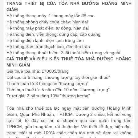
TRANG THIẾT BỊ CỦA TÒA NHÀ ĐƯỜNG HOÀNG MINH
GIÁM
Hệ thống thang máy: 1 thang máy tốc độ cao
Hệ thống phòng cháy chữa cháy: hiện đại
Hệ thống máy phát điện: tự động, hiện đại
Hệ thống điện, viễn thông: dùng cáp, cáp quang
Hệ thống điện lạnh: điện lạnh trung tâm
Hệ thống trần: trần thạch cao, đèn âm trần
Hệ thống thang thoát hiểm: 2 lối thoát hiểm trong và ngoài
GIÁ THUÊ VÀ ĐIỀU KIỆN THUÊ TÒA NHÀ ĐƯỜNG HOÀNG
MINH GIÁM
Giá thuê tòa nhà: 17000$/tháng
Đặt cọc từ 6 tháng "thương lượng, tùy thời gian thuê"
Thanh toán từ 3 tháng/lần "thương lượng"
Thời hạn thuê từ: 5 năm đến 10 năm "thương lượng"
Trượt giá: 2 năm tăng 10% "thương lượng"
Tòa nhà cho thuê tọa lạc ngay mặt tiền đường Hoàng Minh
Giám, Quận Phú Nhuận, TP.HCM. Đường 2 chiều, kết nối vùng
cực tốt, từ đây có thể di chuyển qua các quận trung tâm
TPHCM, gần trung tâm, rất thuận lợi. Với thiết kế đẹp, hiện đại,
trang thiết bị mới 100% chắc chắn tòa nhà sẽ đem lại không