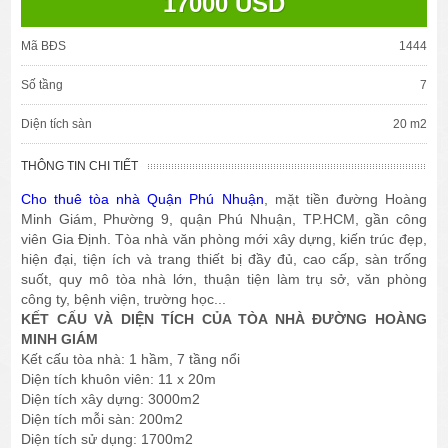
17000 USD
Mã BĐS
1444
Số tầng
7
Diện tích sàn
20 m2
THÔNG TIN CHI TIẾT
Cho thuê tòa nhà Quận Phú Nhuận
, mặt tiền đường Hoàng
Minh Giám, Phường 9, quận Phú Nhuận, TP.HCM, gần công
viên Gia Định. Tòa nhà văn phòng mới xây dựng, kiến trúc đẹp,
hiện đại, tiện ích và trang thiết bị đầy đủ, cao cấp, sàn trống
suốt, quy mô tòa nhà lớn, thuận tiện làm trụ sở, văn phòng
công ty, bệnh viện, trường học...
KẾT CẤU VÀ DIỆN TÍCH CỦA TÒA NHÀ ĐƯỜNG HOÀNG
MINH GIÁM
Kết cấu tòa nhà: 1 hầm, 7 tầng nổi
Diện tích khuôn viên: 11 x 20m
Diện tích xây dựng: 3000m2
Diện tích mỗi sàn: 200m2
Diện tích sử dụng: 1700m2