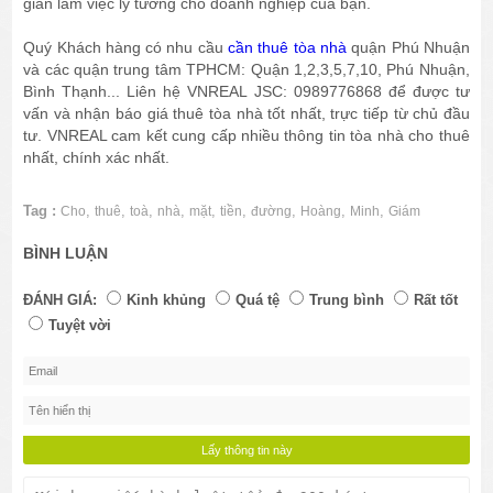
gian làm việc lý tưởng cho doanh nghiệp của bạn.
Quý Khách hàng có nhu cầu
cần thuê tòa nhà
quận Phú Nhuận
và các quận trung tâm TPHCM: Quận 1,2,3,5,7,10, Phú Nhuận,
Bình Thạnh... Liên hệ VNREAL JSC: 0989776868 để được tư
vấn và nhận báo giá thuê tòa nhà tốt nhất, trực tiếp từ chủ đầu
tư. VNREAL cam kết cung cấp nhiều thông tin tòa nhà cho thuê
nhất, chính xác nhất.
Tag :
,
,
,
,
,
,
,
,
,
Cho
thuê
toà
nhà
mặt
tiền
đường
Hoàng
Minh
Giám
BÌNH LUẬN
ĐÁNH GIÁ:
Kinh khủng
Quá tệ
Trung bình
Rất tốt
Tuyệt vời