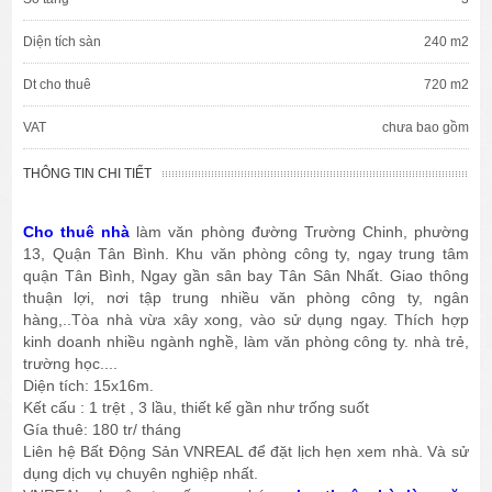
Diện tích sàn
240 m2
Dt cho thuê
720 m2
VAT
chưa bao gồm
THÔNG TIN CHI TIẾT
Cho thuê nhà
làm văn phòng đường Trường Chinh, phường
13, Quận Tân Bình. Khu văn phòng công ty, ngay trung tâm
quận Tân Bình, Ngay gần sân bay Tân Sân Nhất. Giao thông
thuận lợi, nơi tập trung nhiều văn phòng công ty, ngân
hàng,..Tòa nhà vừa xây xong, vào sử dụng ngay. Thích hợp
kinh doanh nhiều ngành nghề, làm văn phòng công ty. nhà trẻ,
trường học....
Diện tích: 15x16m.
Kết cấu : 1 trệt , 3 lầu, thiết kế gần như trống suốt
Gía thuê: 180 tr/ tháng
Liên hệ Bất Động Sản VNREAL để đặt lịch hẹn xem nhà. Và sử
dụng dịch vụ chuyên nghiệp nhất.