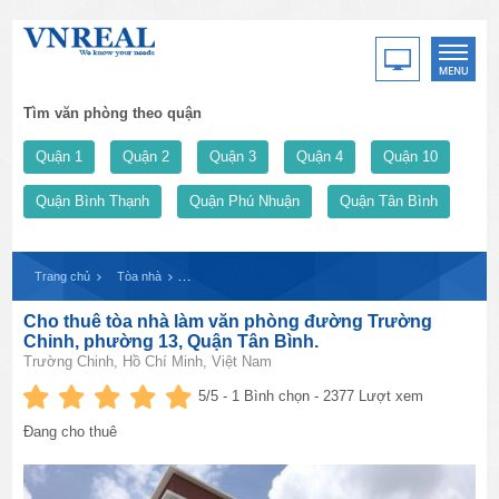
Tìm văn phòng theo quận
Quận 1
Quận 2
Quận 3
Quận 4
Quận 10
Quận Bình Thạnh
Quận Phú Nhuận
Quận Tân Bình
Trang chủ
Tòa nhà
Cho thuê tòa nhà làm văn phòng đường Trường Chinh, p
Cho thuê tòa nhà làm văn phòng đường Trường
Chinh, phường 13, Quận Tân Bình.
Trường Chinh, Hồ Chí Minh, Việt Nam
5
/5 -
1
Bình chọn - 2377 Lượt xem
Đang cho thuê