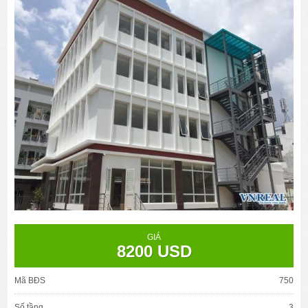
GIÁ
8200 USD
Mã BĐS
750
Số tầng
3