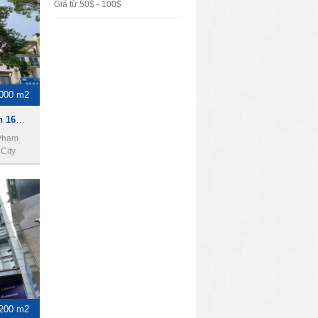
Giá từ 50$ - 100$
000 m2
Cho thuê tòa nhà khách sạn 160bis Bùi Thị Xuân, phường Phạm Ngũ Lão, Quận 1, thành phố Hồ Chí Minh. Diện tích 2000m2, 1 hầm, 11 lầu, 50PN.
 Phạm
City
200 m2