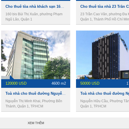
Cho thuê tòa nhà khách sạn 160 Bis Bùi Thị Xuân, Quận 1, 1 hầm, 11 lầu, 2000m2. Giá thuê 20.000$/tháng.
160 bis Bùi Thị Xuân, phường Phạm
23 Trần Cao Vân, phường Đa 
Ngũ Lão, Quận 1
Quận 1, Thành Phố Hồ Chí Mi
120000 USD
4600 m2
50000 USD
1
Toà nhà cho thuê đường Nguyễn Thị Minh Khai, 4600m2, 1 hầm 12 tầng, giá 120.000USD
Nguyễn Thị Minh Khai, Phường Bến
Nguyễn Hữu Cầu, Phường Tân
Thành, Quận 1, TP.HCM
Quận 1, TP.HCM
XEM THÊM