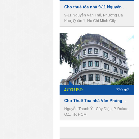
Cho thuê tòa nhà 9-11 Nguyễn Văn Thủ,, Quận 1, diện tích 8.5x11m, 1 hầm, 6 lầu, 1000m2
9-11 Nguyễn Văn Thủ, Phường Đa
Kao, Quận 1, Ho Chi Minh City
4700 USD
720 m2
Cho Thuê Tòa nhà Văn Phòng Góc 2MT đường Nguyễn Thành Ý Q.1, DT 8 x 15m, 1 trệt 5 lầu, Giá 4700usd
Nguyễn Thành Ý - Cây Điệp, P. Đakao,
Q.1, TP. HCM