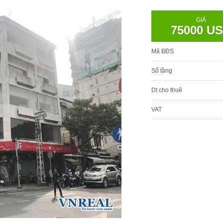
GIÁ
75000 U
Mã BĐS
Số tầng
Dt cho thuê
VAT