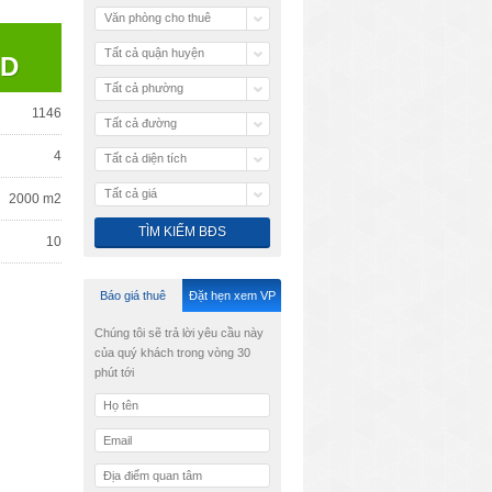
Văn phòng cho thuê
Tất cả quận huyện
SD
Tất cả phường
1146
Tất cả đường
4
Tất cả diện tích
Tất cả giá
2000 m2
10
Báo giá thuê
Đặt hẹn xem VP
Chúng tôi sẽ trả lời yêu cầu này
của quý khách trong vòng 30
phút tới