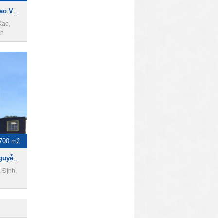
Cho thuê tòa nhà 23 Trần Cao Vân, Quận 1, 19x20m, 2 hầm, 10 lầu, 2200m2.
Kao,
nh
700 m2
Toà nhà cho thuê đường Nguyễn Hữu Cầu, 1700m2, 1 hầm 10 tầng, Giá 50000USD
 Định,