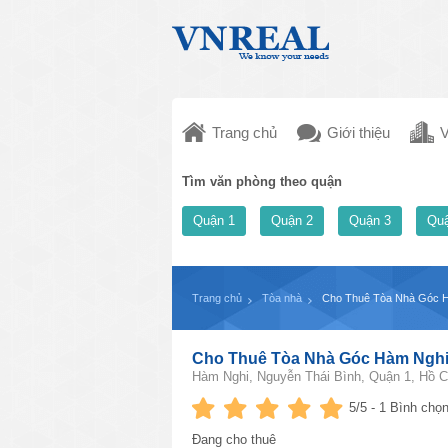
Trang chủ
Giới thiệu
V
Tìm văn phòng theo quận
Quận 1
Quận 2
Quận 3
Quậ
Trang chủ
Tòa nhà
Cho Thuê Tòa Nhà Góc H
Cho Thuê Tòa Nhà Góc Hàm Nghi
Hàm Nghi, Nguyễn Thái Bình, Quận 1, Hồ C
5
/5 -
1
Bình chọn
Đang cho thuê