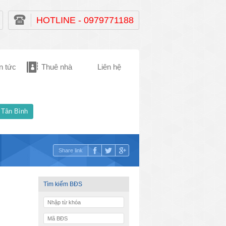
HOTLINE - 0979771188
n tức
Thuê nhà
Liên hệ
 Tân Bình
Share link
Tìm kiếm BĐS