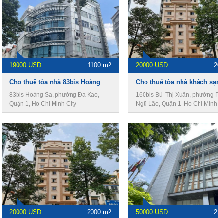
19000 USD
1100 m2
20000 USD
2
Cho thuê tòa nhà 83bis Hoàng Sa, Quận 1, 14.5x19m, 1 hầm, 8 lầu, 1100m2.
83bis Hoàng Sa, phường Đa Kao,
160bis Bùi Thị Xuân, phường
Quận 1, Ho Chi Minh City
Ngũ Lão, Quận 1, Ho Chi Minh 
20000 USD
2000 m2
50000 USD
2